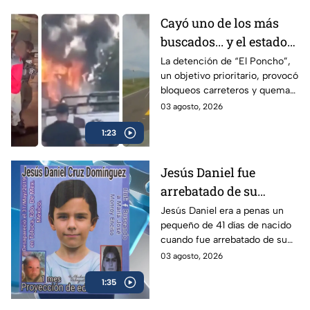
Cayó uno de los más
buscados... y el estado
respondió con fuego
La detención de “El Poncho”,
un objetivo prioritario, provocó
bloqueos carreteros y quema
de vehículos en distintos
03 agosto, 2026
municipios de Michoacán.
1:23
Jesús Daniel fue
arrebatado de su
familia hace siete años:
Jesús Daniel era a penas un
pequeño de 41 días de nacido
Tenía 41 días de nacido
cuando fue arrebatado de su
cuando fue robado en
mamá hace 7 años; ella misma
03 agosto, 2026
Toluca y este es el
explica el modus operandi que
modus operandi |
1:35
siguieron los delincuentes.
VIDEO