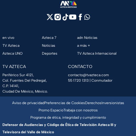
en vivo
Azteca 7
adn Noticias
TV Azteca
Noticias
a más +
Azteca UNO
Deportes
TV Azteca Internacional
TV AZTECA
CONTACTO
Periférico Sur 4121,
contacto@tvazteca.com
Col. Fuentes Del Pedregal,
55 1720 1313
| Conmutador
C.P. 14141,
Ciudad De México, México.
Aviso de privacidad
Preferencias de Cookies
Derechos
Inversionistas
Promo Espacio
Trabaja con nosotros
Programa de ética, integridad y cumplimiento
Defensor de Audiencias y Código de Ética de Televisión Azteca III y
Televisora del Valle de México