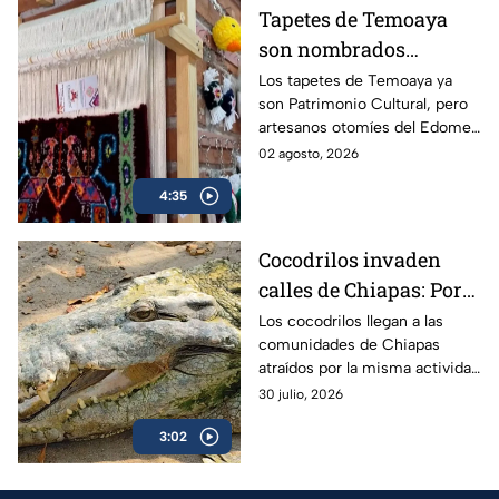
Tapetes de Temoaya
son nombrados
Patrimonio Cultural,
Los tapetes de Temoaya ya
son Patrimonio Cultural, pero
pero una crisis
artesanos otomíes del Edomex
amenaza con apagar
enfrentan falta de lana que
02 agosto, 2026
sus telares
pone en riesgo la continuidad
4:35
de sus telares.
Cocodrilos invaden
calles de Chiapas: Por
esta razón salen en
Los cocodrilos llegan a las
comunidades de Chiapas
temporada de lluvias
atraídos por la misma actividad
humana, pero ¿qué es lo que
30 julio, 2026
los atrae a las calles de la
3:02
región?