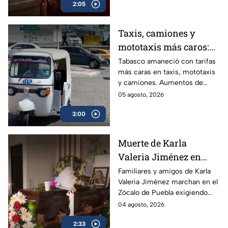
2:05
de Sinaloa.
Taxis, camiones y
mototaxis más caros:
Tabasco eleva hasta
Tabasco amaneció con tarifas
más caras en taxis, mototaxis
20% las tarifas del
y camiones. Aumentos de
transporte público
hasta 20% golpean el bolsillo
05 agosto, 2026
de usuarios que ya enfrentan
3:00
salarios bajos, informalidad
laboral superior al 60% y
unidades sin aire
Muerte de Karla
acondicionado.
Valeria Jiménez en
Puebla: familiares
Familiares y amigos de Karla
Valeria Jiménez marchan en el
denuncian violencia y
Zócalo de Puebla exigiendo
tráfico de influencias
justicia. Denuncian signos de
04 agosto, 2026
en Fiscalía
violencia, tráfico de influencias
2:33
en la Fiscalía y el paradero