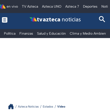
en vivo
TV Azteca
Azteca UNO
Azteca 7
Deportes
Notic
tv azteca
noticias
Política
Finanzas
Salud y Educación
Clima y Medio Ambiente
Azteca Noticias
Estados
Video