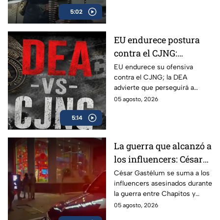
México.
5:02
EU endurece postura
contra el CJNG:
advierte que también
EU endurece su ofensiva
contra el CJNG; la DEA
irá por políticos que
advierte que perseguirá a
protejan al cártel
políticos que protejan al cártel
05 agosto, 2026
y anuncia millonarias
5:14
recompensas por sus líderes.
La guerra que alcanzó a
los influencers: César
Gastélum se suma a
César Gastélum se suma a los
influencers asesinados durante
lista de asesinados
la guerra entre Chapitos y
entre guerra de
Mayiza; conoce los casos
05 agosto, 2026
Chapitos-Mayiza
ligados a la disputa del Cártel