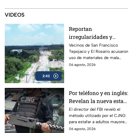
VIDEOS
Reportan
irregularidades y
posible desvío de
Vecinos de San Francisco
Tepojaco y El Rosario acusaron
recursos en obras
uso de materiales de mala
viales de Cuautitlán
calidad en una obra de 23
06 agosto, 2026
Izcalli, Edomex
millones de pesos que lleva 20
2:42
años inconclusa en Cuautitlán
Izcalli, Edomex.
Por teléfono y en inglés:
Revelan la nueva estafa
del CJNG a adultos
El director del FBI reveló el
método utilizado por el CJNG
mayores de Estados
para estafar a adultos mayores
Unidos
de Estados Unidos desde
06 agosto, 2026