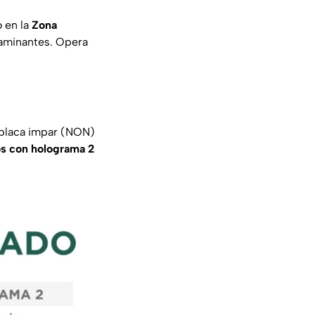
 en la
Zona
taminantes. Opera
 placa impar (NON)
os con holograma 2