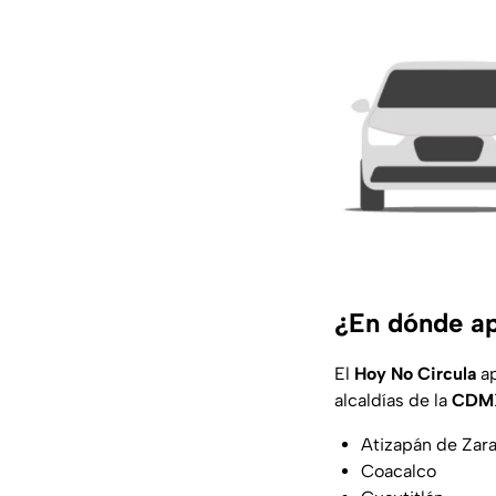
¿En dónde ap
El
Hoy No Circula
ap
alcaldías de la
CDM
Atizapán de Zar
Coacalco