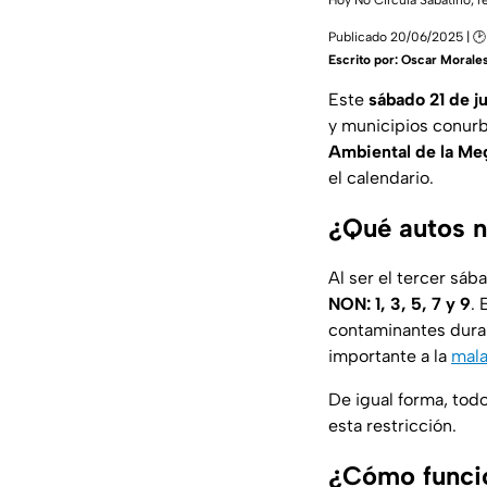
Hoy No Circula Sabatino; re
Publicado 20/06/2025 | 🕑
Escrito por:
Oscar Morale
Este
sábado 21 de j
y municipios conurb
Ambiental de la Meg
el calendario.
¿Qué autos n
Al ser el tercer sá
NON: 1, 3, 5, 7 y 9
. 
contaminantes duran
importante a la
mala
De igual forma, tod
esta restricción.
¿Cómo funcio