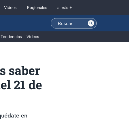
Regionales
Videos
a más +
Tendencias
Videos
s saber
el 21 de
 quédate en