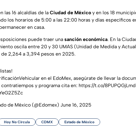
 las 16 alcaldías de la
Ciudad de México
y en los 18 municip
ndo los horarios de 5:00 a las 22:00 horas y días específicos 
permanecer en casa.
isposiciones puede traer una
sanción económica
. En la Ciuda
iento oscila entre 20 y 30 UMAS (Unidad de Medida y Actuali
o de 2,264 a 3,394 pesos en 2025.
istas!
ificaciónVehicular
en el EdoMex, asegúrate de llevar la docu
a contratiempos y programa cita en:
https://t.co/8PUPQGjLmd
WYeG2Z5Zc
tado de México (@Edomex)
June 16, 2025
Hoy No Circula
CDMX
Estado de México