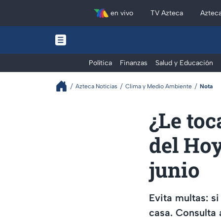
en vivo
TV Azteca
Aztec
Política
Finanzas
Salud y Educación
Azteca Noticias
Clima y Medio Ambiente
Nota
¿Le toc
del Hoy
junio
Evita multas: s
casa. Consulta 