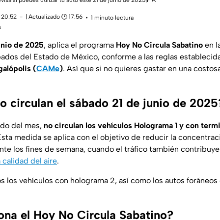
visa si puedes utilizar tu auto este 21 de junio de 2025|FIA
 20:52
| Actualizado 🕑 17:56
1 minuto lectura
s
unio de 2025
, aplica el programa
Hoy No Circula Sabatino
en l
ados del Estado de México, conforme a las reglas establecida
alópolis (
CAMe
)
. Así que si no quieres gastar en una costos
o circulan el sábado 21 de junio de 2025
bado del mes,
no circulan los vehículos Holograma 1 y con term
Esta medida se aplica con el objetivo de reducir la concentrac
te los fines de semana, cuando el tráfico también contribuy
 calidad del aire
.
os los vehículos con holograma 2, así como los autos foráneo
na el Hoy No Circula Sabatino?