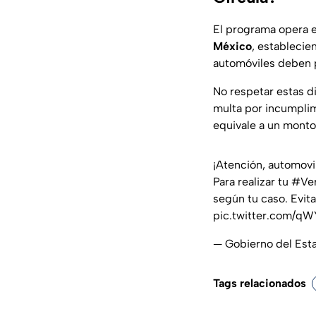
El programa opera en
México
, establecie
automóviles deben 
No respetar estas d
multa por incumplim
equivale a un mont
¡Atención, automovil
Para realizar tu
#Ver
según tu caso. Evit
pic.twitter.com/q
— Gobierno del Es
Tags relacionados