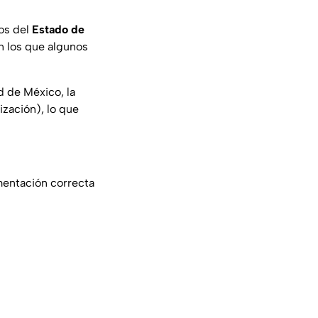
ios del
Estado de
en los que algunos
d de México, la
zación), lo que
mentación correcta