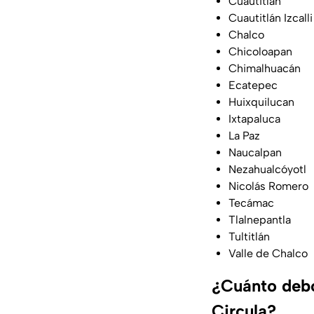
Cuautitlán
Cuautitlán Izcalli
Chalco
Chicoloapan
Chimalhuacán
Ecatepec
Huixquilucan
Ixtapaluca
La Paz
Naucalpan
Nezahualcóyotl
Nicolás Romero
Tecámac
Tlalnepantla
Tultitlán
Valle de Chalco
¿Cuánto debo
Circula?