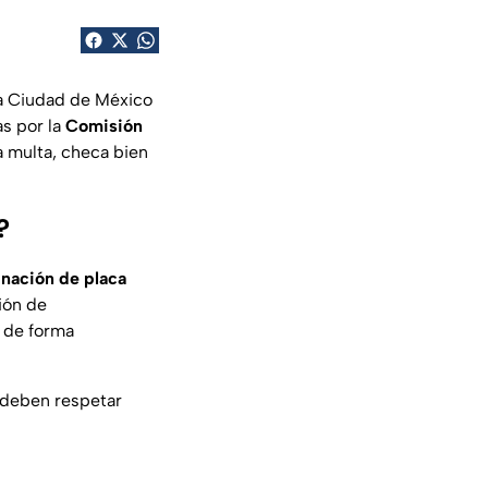
a Ciudad de México
s por la
Comisión
a multa, checa bien
?
inación de placa
ión de
e de forma
s deben respetar