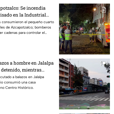
potzalco: Se incendia
isado en la Industrial
en cadenas para combatir
as consumieron el pequeño cuarto
lles de Azcapotzalco; bomberos
r cadenas para controlar el
lazos a hombre en Jalalpa
n detenido, mientras
utado a balazos en Jalalpa
dio consumió una casa
no Centro Histórico.