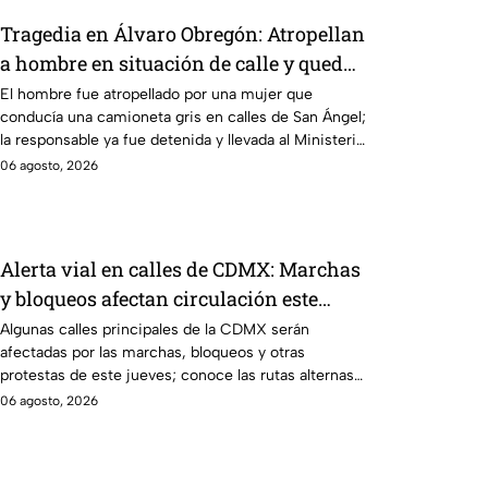
Tragedia en Álvaro Obregón: Atropellan
a hombre en situación de calle y queda
prensado en San Ángel, CDMX
El hombre fue atropellado por una mujer que
conducía una camioneta gris en calles de San Ángel;
la responsable ya fue detenida y llevada al Ministerio
Público.
06 agosto, 2026
Alerta vial en calles de CDMX: Marchas
y bloqueos afectan circulación este
jueves; rutas alternas
Algunas calles principales de la CDMX serán
afectadas por las marchas, bloqueos y otras
protestas de este jueves; conoce las rutas alternas y
evita el tráfico.
06 agosto, 2026