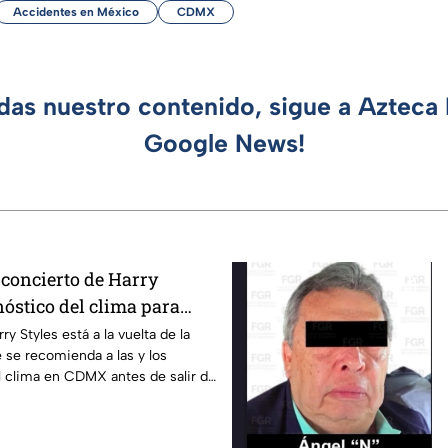
Accidentes en México
CDMX
rdas nuestro contenido, sigue a Azteca 
Google News!
 concierto de Harry
nóstico del clima para
en CDMX
ry Styles está a la vuelta de la
e se recomienda a las y los
el clima en CDMX antes de salir de