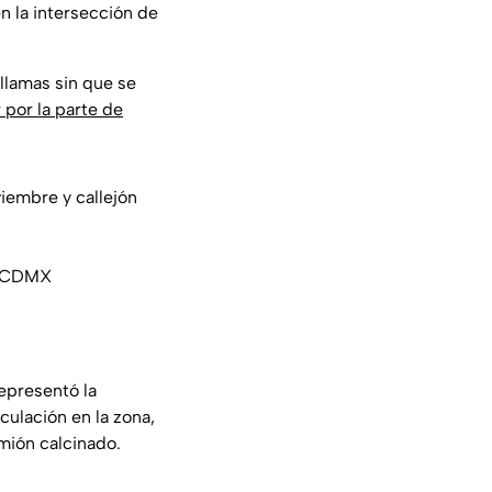
en la intersección de
llamas sin que se
 por la parte de
iembre y callejón
aCDMX
epresentó la
culación en la zona,
mión calcinado.