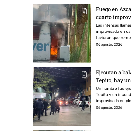
Fuego en Azca
cuarto improv
Vallejo; romp
Las intensas llam
improvisado en ca
las llamas
tuvieron que rompe
incendio.
06 agosto, 2026
Ejecutan a ba
Tepito; hay u
dormía
Un hombre fue ejec
Tepito y un incen
improvisada en ple
06 agosto, 2026