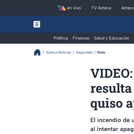
en vivo
TV Azteca
Aztec
Política
Finanzas
Salud y Educación
Azteca Noticias
Seguridad
Nota
VIDEO:
resulta
quiso 
El incendio de 
al intentar apag