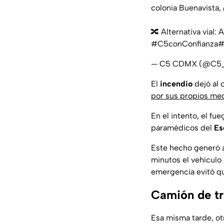
colonia Buenavista,
🔀 Alternativa vial: 
#C5conConfianza
#
— C5 CDMX (@C
El
incendio
dejó al 
por sus propios me
En el intento, el fu
paramédicos del
Es
Este hecho generó a
minutos el vehículo
emergencia evitó qu
Camión de tr
Esa misma tarde, ot