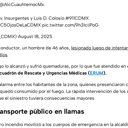
@AlcCuauhtemocMx
.
Av. Insurgentes y Luis D. Colosio.
#911CDMX
C5OjosDeLaCDMX
pic.twitter.com/9h3IciiPoG
5_CDMX)
August 18, 2025
conductor, un hombre de 46 años,
lesionado luego de intentar
dios
.
ego lo alcanzó y sufrió quemaduras, por lo que fue atendido en 
cuadrón de Rescate y Urgencias Médicas (
ERUM
).
larma entre los habitantes de la zona, quienes presenciaron
 quedó consumido por el fuego. La rápida intervención de los
e el siniestro tuviera consecuencias mayores.
ansporte público en llamas
ro incendio movilizó a los cuerpos de emergencia en la alcal