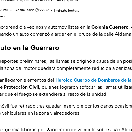
ia Guerrero deja un lesionado en CDMX|Especial
20:51
| Actualizado 🕑 22:39
1 minuto lectura
mez
orprendió a vecinos y automovilistas en la
Colonia Guerrero, 
ando un auto comenzó a arder en el cruce de la calle Aldama y
uto en la Guerrero
reportes preliminares,
las llamas se originó a causa de un posi
la zona del motor quedara completamente reducida a cenizas
gar llegaron elementos del
Heroico Cuerpo de Bomberos de la
de
Protección Civil,
quienes lograron sofocar las llamas utili
ar que el fuego se extendiera al resto de la unidad.
óvil fue retirado tras quedar inservible por los daños ocasion
 vehiculares en la zona y alrededores.
ergencia laboran por 🔥incendio de vehículo sobre Juan Aldam