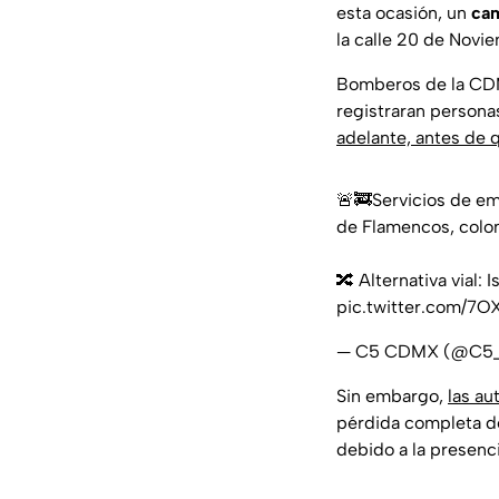
esta ocasión, un
cam
la calle 20 de Novi
Bomberos de la CDMX
registraran persona
adelante, antes de q
🚨🚒Servicios de em
de Flamencos, colo
🔀 Alternativa vial: 
pic.twitter.com/
— C5 CDMX (@C
Sin embargo,
las au
pérdida completa de 
debido a la presenc