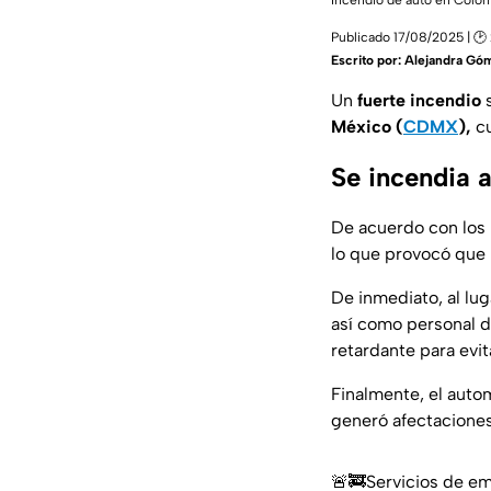
Incendio de auto en Colon
Publicado 17/08/2025 | 🕑 
Escrito por:
Alejandra Gó
Un
fuerte incendio
s
México (
CDMX
),
cu
Se incendia a
De acuerdo con los 
lo que provocó que 
De inmediato, al lu
así como personal 
retardante para evit
Finalmente, el autom
generó afectaciones
🚨🚒Servicios de em