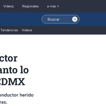
Regionales
Videos
a más +
Tendencias
Videos
ctor
anto lo
 CDMX
onductor herido
ras.