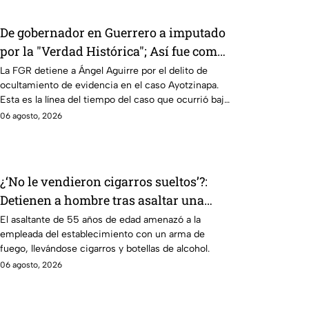
De gobernador en Guerrero a imputado
por la "Verdad Histórica"; Así fue como
Ángel Aguirre obstruyó la justicia en
La FGR detiene a Ángel Aguirre por el delito de
ocultamiento de evidencia en el caso Ayotzinapa.
caso Ayotzinapa
Esta es la línea del tiempo del caso que ocurrió bajo
su gestión en el estado.
06 agosto, 2026
¿‘No le vendieron cigarros sueltos’?:
Detienen a hombre tras asaltar una
tienda y llevarse más de 30 cajetillas en
El asaltante de 55 años de edad amenazó a la
empleada del establecimiento con un arma de
Iztapalapa
fuego, llevándose cigarros y botellas de alcohol.
06 agosto, 2026