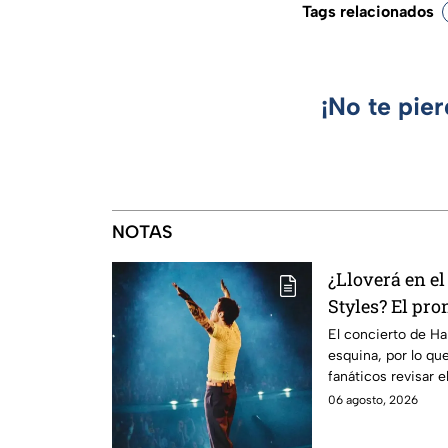
Tags relacionados
¡No te pie
NOTAS
¿Lloverá en el
Styles? El pro
este viernes 
El concierto de Har
esquina, por lo qu
fanáticos revisar 
casa.
06 agosto, 2026