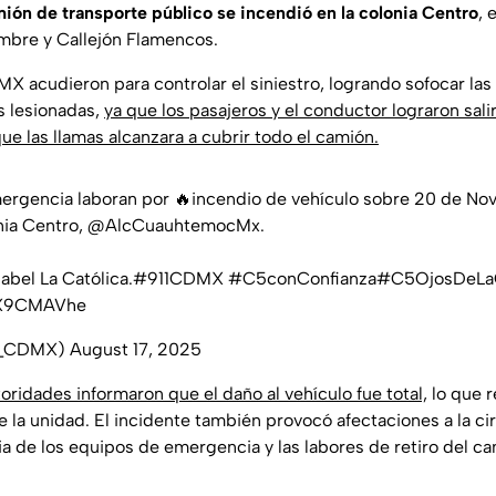
ión de transporte público se incendió en la colonia Centro
, 
embre y Callejón Flamencos.
 acudieron para controlar el siniestro, logrando sofocar las 
s lesionadas,
ya que los pasajeros y el conductor lograron salir
ue las llamas alcanzara a cubrir todo el camión.
ergencia laboran por 🔥incendio de vehículo sobre 20 de Nov
nia Centro,
@AlcCuauhtemocMx
.
Isabel La Católica.
#911CDMX
#C5conConfianza
#C5OjosDeL
7OX9CMAVhe
5_CDMX)
August 17, 2025
toridades informaron que el daño al vehículo fue total,
lo que r
la unidad. El incidente también provocó afectaciones a la cir
ia de los equipos de emergencia y las labores de retiro del ca