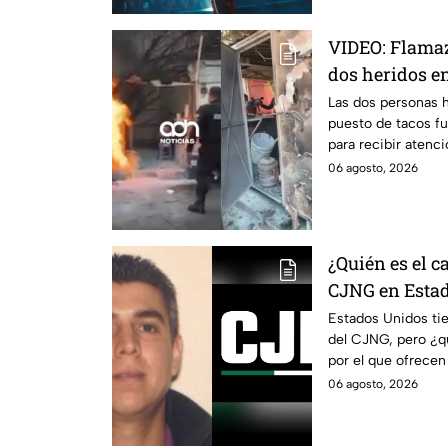
VIDEO: Flamaz
dos heridos 
Las dos personas h
puesto de tacos fu
para recibir atenci
peligro.
06 agosto, 2026
¿Quién es el 
CJNG en Esta
Estados Unidos ti
del CJNG, pero ¿
por el que ofrecen
06 agosto, 2026