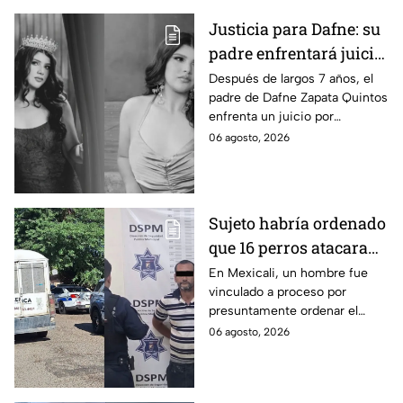
Justicia para Dafne: su
padre enfrentará juicio
por presunto abuso
Después de largos 7 años, el
padre de Dafne Zapata Quintos
cometido en 2019 en
enfrenta un juicio por
Tamaulipas
presuntamente abusar de la
06 agosto, 2026
menor cuando ella tenía
apenas 6 años.
Sujeto habría ordenado
que 16 perros atacaran
a su hermana con
En Mexicali, un hombre fue
vinculado a proceso por
discapacidad en
presuntamente ordenar el
Mexicali, BC
ataque de 16 perros contra su
06 agosto, 2026
hermana, quien tenía
discapacidad auditiva.