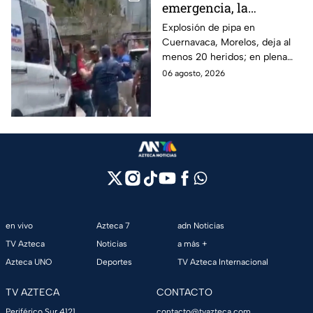
emergencia, la
desesperación y el
Explosión de pipa en
Cuernavaca, Morelos, deja al
llanto de un niño;
menos 20 heridos; en plena
adultos desatan pelea
emergencia, dos hombres
06 agosto, 2026
tras explosión de pipa
comenzaron a pelear mientras
en Cuernavaca
un niño lloraba en el lugar.
en vivo
Azteca 7
adn Noticias
TV Azteca
Noticias
a más +
Azteca UNO
Deportes
TV Azteca Internacional
TV AZTECA
CONTACTO
Periférico Sur 4121,
contacto@tvazteca.com