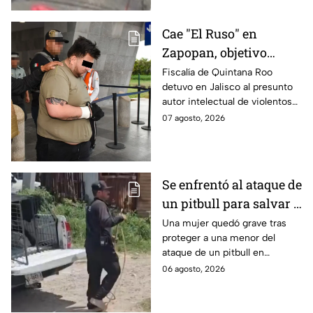
Cae "El Ruso" en
Zapopan, objetivo
prioritario en Playa del
Fiscalía de Quintana Roo
detuvo en Jalisco al presunto
Carmen
autor intelectual de violentos
ataques en fraccionamientos
07 agosto, 2026
de Playa del Carmen.
Se enfrentó al ataque de
un pitbull para salvar a
una menor; hoy lucha
Una mujer quedó grave tras
proteger a una menor del
por su vida en Zapopan
ataque de un pitbull en
Zapopan; la víctima sufrió
06 agosto, 2026
severas mordeduras y existe
riesgo de que pierda un brazo.