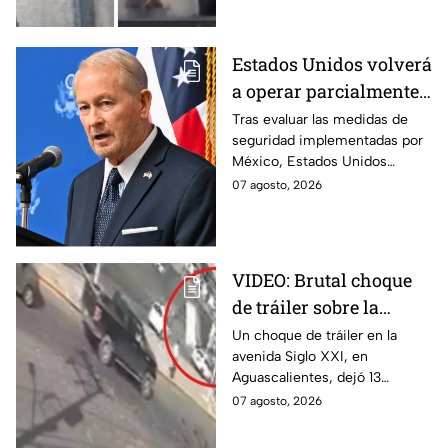
arrollado por un tráiler en
Monterrey.
Estados Unidos volverá
a operar parcialmente
en Michoacán tras
Tras evaluar las medidas de
seguridad implementadas por
suspensión por
México, Estados Unidos
motivos de seguridad
reanudará parcialmente sus
07 agosto, 2026
actividades en Michoacán a
partir del 8 de agosto.
VIDEO: Brutal choque
de tráiler sobre la
avenida Siglo XXI en
Un choque de tráiler en la
avenida Siglo XXI, en
Aguascalientes deja
Aguascalientes, dejó 13
varios heridos y
heridos y varios vehículos
07 agosto, 2026
destrozos
destrozados; el conductor fue
detenido tras la carambola.