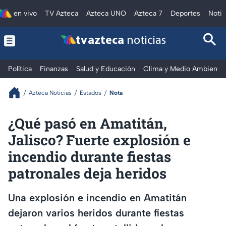
en vivo
TV Azteca
Azteca UNO
Azteca 7
Deportes
Notic
tv azteca
noticias
Política
Finanzas
Salud y Educación
Clima y Medio Ambiente
Azteca Noticias
Estados
Nota
¿Qué pasó en Amatitán,
Jalisco? Fuerte explosión e
incendio durante fiestas
patronales deja heridos
Una explosión e incendio en Amatitán
dejaron varios heridos durante fiestas