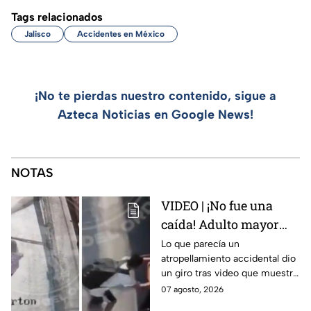
Tags relacionados
Jalisco
Accidentes en México
¡No te pierdas nuestro contenido, sigue a
Azteca Noticias en Google News!
NOTAS
VIDEO | ¡No fue una
caída! Adulto mayor
muere atropellado por
Lo que parecía un
atropellamiento accidental dio
tráiler; joven lo empujó
un giro tras video que muestra
en Monterrey
cómo un joven empujó a
07 agosto, 2026
adulto mayor antes de ser