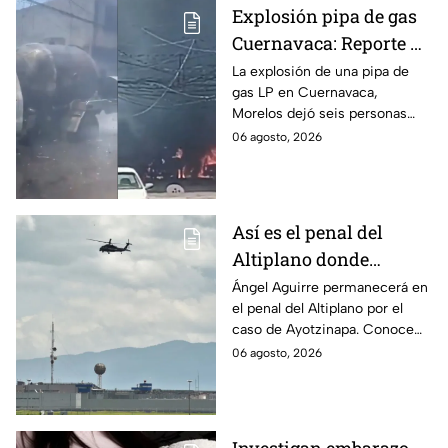
Explosión pipa de gas
Cuernavaca: Reporte de
víctimas tras estallido
La explosión de una pipa de
gas LP en Cuernavaca,
en Morelos
Morelos dejó seis personas
hospitalizadas. IMSS informó
06 agosto, 2026
que las pacientes siguen
internadas y aún no hay parte
médico.
Así es el penal del
Altiplano donde
permanecerá Ángel
Ángel Aguirre permanecerá en
el penal del Altiplano por el
Aguirre por caso
caso de Ayotzinapa. Conoce
Ayotzinapa
dónde está, cómo es esta
06 agosto, 2026
prisión de máxima seguridad y
su historia.