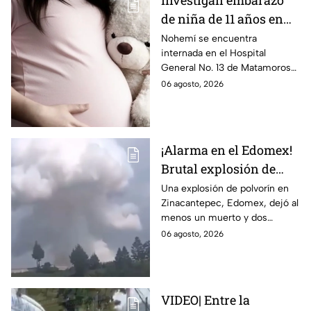
Investigan embarazo
de niña de 11 años en
Matamoros,
Nohemí se encuentra
internada en el Hospital
Tamaulipas; ¿qué pasó
General No. 13 de Matamoros
con Nohemí?
tras complicaciones por un
06 agosto, 2026
embarazo infantil; la Fiscalía de
Tamaulipas ya investiga.
¡Alarma en el Edomex!
Brutal explosión de
polvorín en Santa
Una explosión de polvorín en
Zinacantepec, Edomex, dejó al
María del Monte,
menos un muerto y dos
Zinacantepec; reportan
heridos; autoridades atiende la
06 agosto, 2026
al menos un muerto y
emergencia tras el estallido de
heridos
un taller clandestino.
VIDEO| Entre la