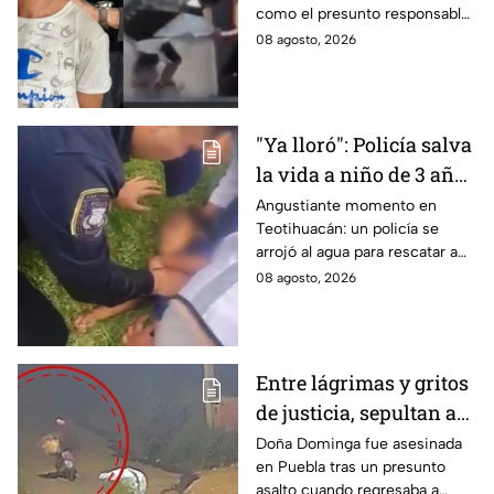
como el presunto responsable
Monterrey
de la muerte de un adulto
08 agosto, 2026
mayor al empujarlo contra un
tráiler.
"Ya lloró": Policía salva
la vida a niño de 3 años
que cayó a un lago en
Angustiante momento en
Teotihuacán: un policía se
Teotihuacán; aplicó
arrojó al agua para rescatar a
RCP (VIDEO)
un pequeño que no respiraba y
08 agosto, 2026
logró revivirlo con maniobras
de RCP.
Entre lágrimas y gritos
de justicia, sepultan a
doña Dominga, la
Doña Dominga fue asesinada
en Puebla tras un presunto
abuelita asesinada tras
asalto cuando regresaba a