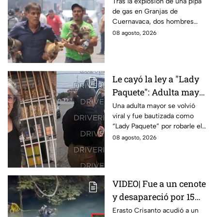
rescatar a sus perritos
Tras la explosión de una pipa
de gas en Granjas de
tras la explosión de
Cuernavaca, dos hombres
pipa de gas en
arriesgaron su vida para volver
08 agosto, 2026
Cuernavaca
por sus perritos y ponerlos a
salvo de la tragedia.
Le cayó la ley a "Lady
Paquete": Adulta mayor
le roba celular a
Una adulta mayor se volvió
viral y fue bautizada como
repartidor y la policía
“Lady Paquete” por robarle el
va por ella a su casa
celular a un repartidor en
08 agosto, 2026
Coacalco, Estado de México.
VIDEO| Fue a un cenote
y desapareció por 15
días; así encontraron al
Erasto Crisanto acudió a un