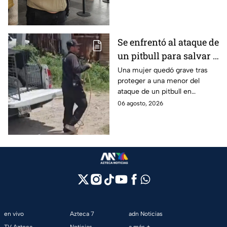
de Playa del Carmen.
Se enfrentó al ataque de
un pitbull para salvar a
una menor; hoy lucha
Una mujer quedó grave tras
proteger a una menor del
por su vida en Zapopan
ataque de un pitbull en
Zapopan; la víctima sufrió
06 agosto, 2026
severas mordeduras y existe
riesgo de que pierda un brazo.
en vivo
Azteca 7
adn Noticias