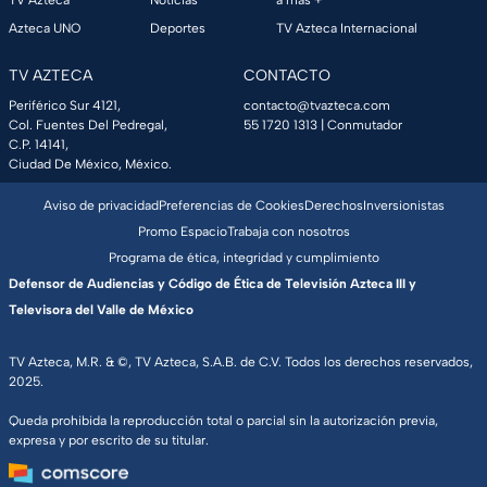
TV Azteca
Noticias
a más +
Azteca UNO
Deportes
TV Azteca Internacional
TV AZTECA
CONTACTO
Periférico Sur 4121,
contacto@tvazteca.com
Col. Fuentes Del Pedregal,
55 1720 1313
| Conmutador
C.P. 14141,
Ciudad De México, México.
Aviso de privacidad
Preferencias de Cookies
Derechos
Inversionistas
Promo Espacio
Trabaja con nosotros
Programa de ética, integridad y cumplimiento
Defensor de Audiencias y Código de Ética de Televisión Azteca III y
Televisora del Valle de México
TV Azteca, M.R. & ©, TV Azteca, S.A.B. de C.V. Todos los derechos reservados,
2025.
Queda prohibida la reproducción total o parcial sin la autorización previa,
expresa y por escrito de su titular.