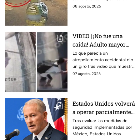
asalto en Amozoc,
casa; familiares y amigos la
08 agosto, 2026
Puebla
despidieron entre lágrimas y
exigieron justicia.
VIDEO | ¡No fue una
caída! Adulto mayor
muere atropellado por
Lo que parecía un
atropellamiento accidental dio
tráiler; joven lo empujó
un giro tras video que muestra
en Monterrey
cómo un joven empujó a
07 agosto, 2026
adulto mayor antes de ser
arrollado por un tráiler en
Monterrey.
Estados Unidos volverá
a operar parcialmente
en Michoacán tras
Tras evaluar las medidas de
seguridad implementadas por
suspensión por
México, Estados Unidos
motivos de seguridad