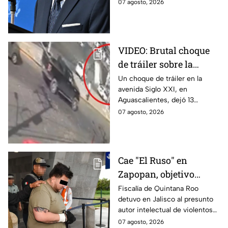
reanudará parcialmente sus
07 agosto, 2026
actividades en Michoacán a
partir del 8 de agosto.
VIDEO: Brutal choque
de tráiler sobre la
avenida Siglo XXI en
Un choque de tráiler en la
avenida Siglo XXI, en
Aguascalientes deja
Aguascalientes, dejó 13
varios heridos y
heridos y varios vehículos
07 agosto, 2026
destrozos
destrozados; el conductor fue
detenido tras la carambola.
Cae "El Ruso" en
Zapopan, objetivo
prioritario en Playa del
Fiscalía de Quintana Roo
detuvo en Jalisco al presunto
Carmen
autor intelectual de violentos
ataques en fraccionamientos
07 agosto, 2026