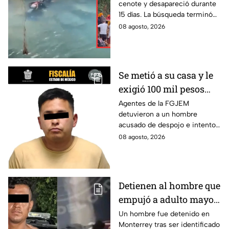
cenote y desapareció durante
pescador Erasto
15 días. La búsqueda terminó
Crisanto
cuando el pescador fue
08 agosto, 2026
localizado con vida. Esto es lo
que se sabe.
Se metió a su casa y le
exigió 100 mil pesos
para devolvérsela; cae
Agentes de la FGJEM
detuvieron a un hombre
otro por despojo en
acusado de despojo e intento
Edomex
de extorsión en el Edomex.
08 agosto, 2026
Detienen al hombre que
empujó a adulto mayor
contra tráiler; provocó
Un hombre fue detenido en
Monterrey tras ser identificado
su muerte en