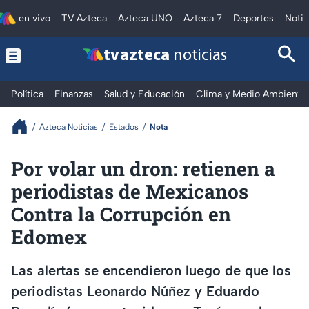
en vivo
TV Azteca
Azteca UNO
Azteca 7
Deportes
Notic
tv azteca
noticias
Política
Finanzas
Salud y Educación
Clima y Medio Ambiente
Azteca Noticias
Estados
Nota
Por volar un dron: retienen a
periodistas de Mexicanos
Contra la Corrupción en
Edomex
Las alertas se encendieron luego de que los
periodistas Leonardo Núñez y Eduardo