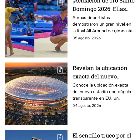
¡Actuación de oro Santo
Domingo 2026! Ellas
son las gimnastas
Ambas deportistas
demostraron un gran nivel en
mexicanas que
la final All Around de gimnasia
dominaron el podio en
artística, poniendo en alto el
05 agosto, 2026
gimnasia artística
nombre de México en los
Juegos de Santo Domingo
2026.
Revelan la ubicación
exacta del nuevo
estadio de cúpula
Conoce la ubicación exacta
del nuevo estadio con cúpula
transparente que
transparente en EU, un
generó polémica por
proyecto que generó polémica
04 agosto, 2026
tener demasiados
por contemplar un exceso de
lugares de
lugares de estacionamiento.
estacionamiento
El sencillo truco por el