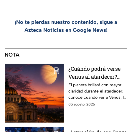
¡No te pierdas nuestro contenido, sigue a
Azteca Noticias en Google News!
NOTA
¿Cuándo podrá verse
Venus al atardecer?
Esta es la fecha y la
El planeta brillará con mayor
claridad durante el atardecer;
mejor hora para
conoce cuándo ver a Venus, la
observarlo
mejor hora y hacia dónde
05 agosto, 2026
mirar para encontrarlo en el
cielo.