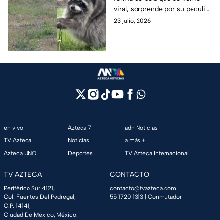
explicación detrás de
viral, sorprende por su peculiar
su peculiar aspecto
apariencia. Su singular aspecto
23 julio, 2026
tiene una explicación; esto es
lo que le pasó.
en vivo
Azteca 7
adn Noticias
TV Azteca
Noticias
a más +
Azteca UNO
Deportes
TV Azteca Internacional
TV AZTECA
CONTACTO
Periférico Sur 4121,
contacto@tvazteca.com
Col. Fuentes Del Pedregal,
55 1720 1313
| Conmutador
C.P. 14141,
Ciudad De México, México.