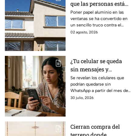
que las personas están
tapando sus ventanas
Poner papel aluminio en las
ventanas se ha convertido en
con papel aluminio y lo
un sencillo truco contra el
que dicen los
calor, pero ¿realmente
02 agosto, 2026
científicos sobre su
funciona? Esto explica la
efectividad
ciencia sobre su efectividad.
¿Tu celular se queda
sin mensajes y
llamadas? Por esta
Se revelan los celulares que
podrían quedarse sin
razón podrías perder
WhatsApp a partir del mes de
WhatsApp en agosto;
agosto 2026 debido a ciertos
30 julio, 2026
lista de dispositivos
cambios en la plataforma de
afectados
mensajería de Meta.
Cierran compra del
terreno donde