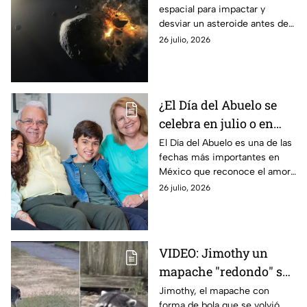
espacial para impactar y
2030?
desviar un asteroide antes de
2030. Conoce los detalles de
26 julio, 2026
este proyecto de defensa
planetaria.
¿El Día del Abuelo se
celebra en julio o en
agosto? La fecha en la
El Día del Abuelo es una de las
fechas más importantes en
que se celebra en
México que reconoce el amor,
México y por qué hay
respeto y el valor de los
26 julio, 2026
dos fechas
adultos mayores, pero ¿en qué
mes se celebra?
VIDEO: Jimothy un
mapache "redondo" se
vuelve viral: La
Jimothy, el mapache con
forma de bola que se volvió