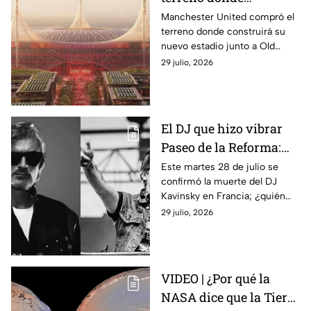
construirán nuevo
Manchester United compró el
terreno donde construirá su
estadio de equipo de
nuevo estadio junto a Old
Primera División con
Trafford; el recinto tendrá
29 julio, 2026
techo estilo carpa de
capacidad para 100 mil
circo
personas y un techo estilo
carpa de circo.
El DJ que hizo vibrar
Paseo de la Reforma:
¿Quién era Kavinsky y
Este martes 28 de julio se
confirmó la muerte del DJ
cuáles fueron sus
Kavinsky en Francia; ¿quién
canciones más
era, cuáles son sus canciones
29 julio, 2026
famosas?
más famosas y cuándo estuvo
en México?
VIDEO | ¿Por qué la
NASA dice que la Tierra