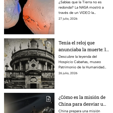
no es una esfera
¿Sabías que la Tierra no es
redonda? La NASA mostró a
perfecta? Esta es su
través de un VIDEO la
verdadera forma
verdadera forma del planeta
27 julio, 2026
mediante su modelo geoide.
Tenía el reloj que
anunciaba la muerte: la
leyenda que esconde el
Descubre la leyenda del
Hospicio Cabañas, museo
museo patrimonio de la
Patrimonio de la Humanidad
humanidad en México
en Jalisco, donde un antiguo
26 julio, 2026
reloj ‘anunciaba’ la muerte de
los niños que vivían ahí.
¿Cómo es la misión de
China para desviar un
asteroide antes de
China prepara una misión