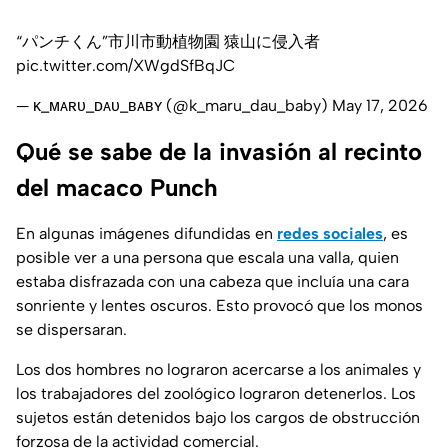
“パンチくん”市川市動植物園 猿山に侵入者
pic.twitter.com/XWgdSfBqJC
— ᴋ_ᴍᴀʀᴜ_ᴅᴀᴜ_ʙᴀʙʏ (@k_maru_dau_baby)
May 17, 2026
Qué se sabe de la invasión al recinto
del macaco Punch
En algunas imágenes difundidas en
redes sociales
, es
posible ver a una persona que escala una valla, quien
estaba disfrazada con una cabeza que incluía una cara
sonriente y lentes oscuros. Esto provocó que los monos
se dispersaran.
Los dos hombres no lograron acercarse a los animales y
los trabajadores del zoológico lograron detenerlos. Los
sujetos están detenidos bajo los cargos de obstrucción
forzosa de la actividad comercial.