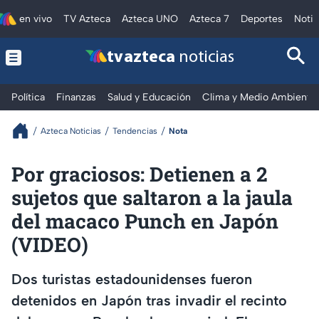
en vivo
TV Azteca
Azteca UNO
Azteca 7
Deportes
Notic
tv azteca
noticias
Política
Finanzas
Salud y Educación
Clima y Medio Ambiente
Azteca Noticias
Tendencias
Nota
Por graciosos: Detienen a 2
sujetos que saltaron a la jaula
del macaco Punch en Japón
(VIDEO)
Dos turistas estadounidenses fueron
detenidos en Japón tras invadir el recinto