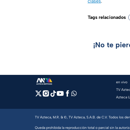
clases
.
Tags relacionados
¡No te pie
en vivo
TV Azte
Azteca 
TV Azteca, M.R. & ©, TV Azteca, S.A.B. de C.V. Todos los d
Queda prohibida la reproducción total o parcial sin la autoriz