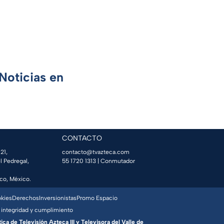
Noticias en
CONTACTO
21,
contacto@tvazteca.com
l Pedregal,
55 1720 1313
| Conmutador
co, México.
okies
Derechos
Inversionistas
Promo Espacio
 integridad y cumplimiento
a de Televisión Azteca III y Televisora del Valle de