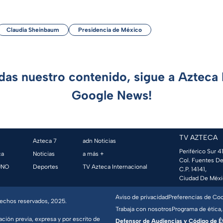
Claudia Sheinbaum
Presidencia de México
rdas nuestro contenido, sigue a Azteca 
Google News!
TV AZTECA
Azteca 7
adn Noticias
Periférico Sur 41
ca
Noticias
a más +
Col. Fuentes De
UNO
Deportes
TV Azteca Internacional
C.P. 14141,
Ciudad De Méxi
Aviso de privacidad
Preferencias de Co
erechos reservados, 2025.
Trabaja con nosotros
Programa de ética,
ación previa, expresa y por escrito de
Defensor de Audiencias y Código de Étic