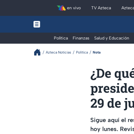
en vivo
TV Azteca
Aztec
Política
Finanzas
Salud y Educación
Azteca Noticias
Política
Nota
¿De qué
presid
29 de j
Sigue aquí el 
hoy lunes. Revi