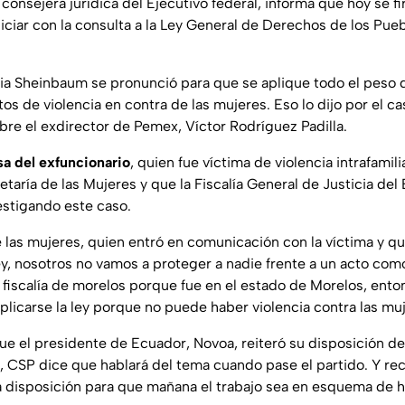
 consejera jurídica del Ejecutivo federal, informa que hoy se fi
iciar con la consulta a la Ley General de Derechos de los Pue
ia Sheinbaum se pronunció para que se aplique todo el peso d
s de violencia en contra de las mujeres. Eso lo dijo por el ca
bre el exdirector de Pemex, Víctor Rodríguez Padilla.
a del exfuncionario
, quien fue víctima de violencia intrafamili
etaría de las Mujeres y que la Fiscalía General de Justicia de
estigando este caso.
e las mujeres, quien entró en comunicación con la víctima y que
ley, nosotros no vamos a proteger a nadie frente a un acto co
a fiscalía de morelos porque fue en el estado de Morelos, ento
aplicarse la ley porque no puede haber violencia contra las muje
ue el presidente de Ecuador, Novoa, reiteró su disposición de
, CSP dice que hablará del tema cuando pase el partido. Y re
a disposición para que mañana el trabajo sea en esquema de 