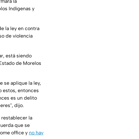
rmará la
blos Indígenas y
e la ley en contra
so de violencia
ar, está siendo
l Estado de Morelos
 se aplique la ley,
mo estos, entonces
nces es un delito
res", dijo.
 restablecer la
cuerda que se
home office y
no hay