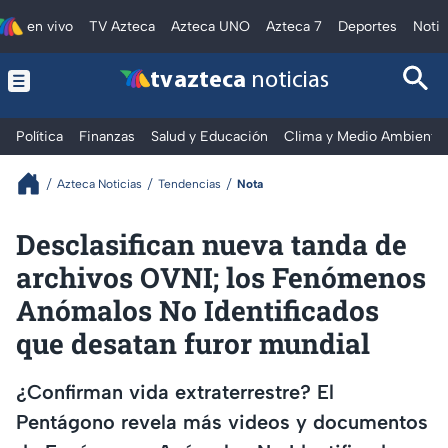
en vivo
TV Azteca
Azteca UNO
Azteca 7
Deportes
Notic
tv azteca
noticias
Política
Finanzas
Salud y Educación
Clima y Medio Ambiente
Azteca Noticias
Tendencias
Nota
Desclasifican nueva tanda de
archivos OVNI; los Fenómenos
Anómalos No Identificados
que desatan furor mundial
¿Confirman vida extraterrestre? El
Pentágono revela más videos y documentos