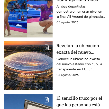
son las gimnastas
Ambas deportistas
demostraron un gran nivel en
mexicanas que
la final All Around de gimnasia
dominaron el podio en
artística, poniendo en alto el
05 agosto, 2026
gimnasia artística
nombre de México en los
Juegos de Santo Domingo
2026.
Revelan la ubicación
exacta del nuevo
estadio de cúpula
Conoce la ubicación exacta
del nuevo estadio con cúpula
transparente que
transparente en EU, un
generó polémica por
proyecto que generó polémica
04 agosto, 2026
tener demasiados
por contemplar un exceso de
lugares de
lugares de estacionamiento.
estacionamiento
El sencillo truco por el
que las personas están