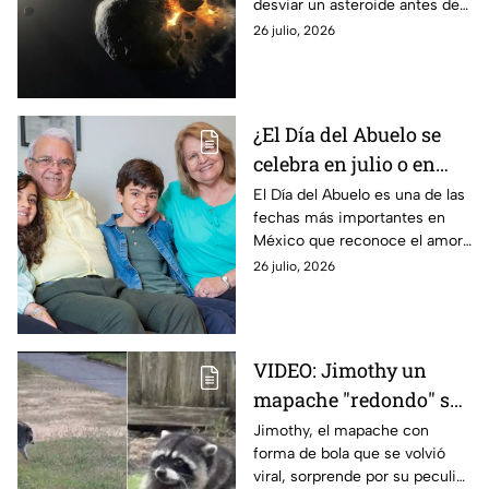
desviar un asteroide antes de
2030. Conoce los detalles de
26 julio, 2026
este proyecto de defensa
planetaria.
¿El Día del Abuelo se
celebra en julio o en
agosto? La fecha en la
El Día del Abuelo es una de las
fechas más importantes en
que se celebra en
México que reconoce el amor,
México y por qué hay
respeto y el valor de los
26 julio, 2026
dos fechas
adultos mayores, pero ¿en qué
mes se celebra?
VIDEO: Jimothy un
mapache "redondo" se
vuelve viral: La
Jimothy, el mapache con
forma de bola que se volvió
explicación detrás de
viral, sorprende por su peculiar
su peculiar aspecto