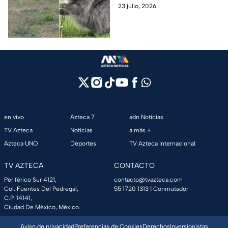
apariencia. Su singular aspecto
23 julio, 2026
tiene una explicación; esto es
lo que le pasó.
en vivo
Azteca 7
adn Noticias
TV Azteca
Noticias
a más +
Azteca UNO
Deportes
TV Azteca Internacional
TV AZTECA
CONTACTO
Periférico Sur 4121,
contacto@tvazteca.com
Col. Fuentes Del Pedregal,
55 1720 1313
| Conmutador
C.P. 14141,
Ciudad De México, México.
Aviso de privacidad
Preferencias de Cookies
Derechos
Inversionistas