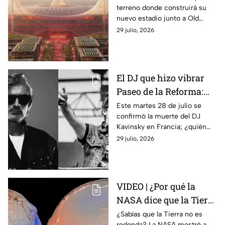
terreno donde construirá su
estadio de equipo de
nuevo estadio junto a Old
Primera División con
Trafford; el recinto tendrá
29 julio, 2026
techo estilo carpa de
capacidad para 100 mil
circo
personas y un techo estilo
carpa de circo.
El DJ que hizo vibrar
Paseo de la Reforma:
¿Quién era Kavinsky y
Este martes 28 de julio se
confirmó la muerte del DJ
cuáles fueron sus
Kavinsky en Francia; ¿quién
canciones más
era, cuáles son sus canciones
29 julio, 2026
famosas?
más famosas y cuándo estuvo
en México?
VIDEO | ¿Por qué la
NASA dice que la Tierra
no es una esfera
¿Sabías que la Tierra no es
redonda? La NASA mostró a