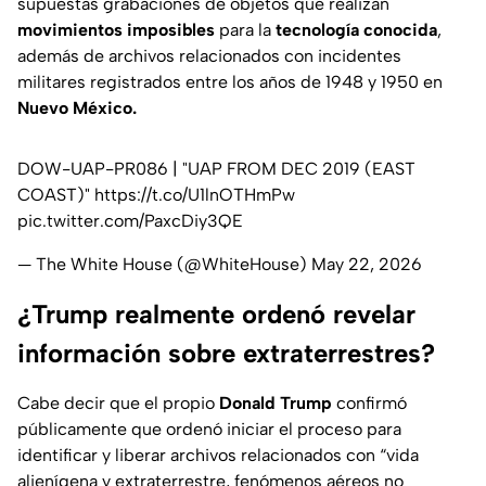
supuestas grabaciones de objetos que realizan
movimientos imposibles
para la
tecnología conocida
,
además de archivos relacionados con
incidentes
militares
registrados entre los años de 1948 y 1950 en
Nuevo México.
DOW-UAP-PR086 | "UAP FROM DEC 2019 (EAST
COAST)"
https://t.co/U1lnOTHmPw
pic.twitter.com/PaxcDiy3QE
— The White House (@WhiteHouse)
May 22, 2026
¿Trump realmente ordenó revelar
información sobre extraterrestres?
Cabe decir que el propio
Donald Trump
confirmó
públicamente que ordenó iniciar el proceso para
identificar y liberar archivos relacionados con
“vida
alienígena y extraterrestre, fenómenos aéreos no