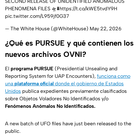
SECOND RELEASE OF UNIDENTIFIED ANOMALOUS
PHENOMENA FILES 🛸⬇️
https://t.co/kWE5tvdY9H
pic.twitter.com/L959jf0G37
— The White House (@WhiteHouse)
May 22, 2026
¿Qué es PURSUE y qué contienen los
nuevos archivos OVNI?
El
programa PURSUE
(Presidential Unsealing and
Reporting System for UAP Encounters)
,
funciona como
una
plataforma oficial
donde el gobierno de Estados
Unidos
publica expedientes previamente clasificados
sobre
Objetos Voladores No Identificados
y/o
Fenómenos Anómalos No Identificados.
A new batch of UFO files have just been released to the
public.