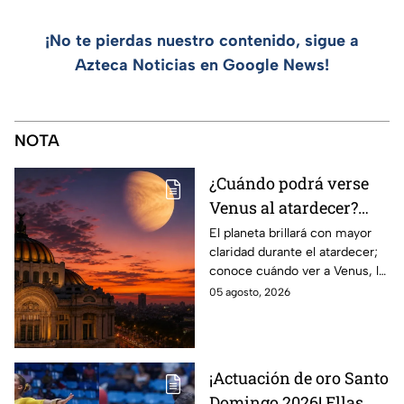
¡No te pierdas nuestro contenido, sigue a
Azteca Noticias en Google News!
NOTA
¿Cuándo podrá verse
Venus al atardecer?
Esta es la fecha y la
El planeta brillará con mayor
claridad durante el atardecer;
mejor hora para
conoce cuándo ver a Venus, la
observarlo
mejor hora y hacia dónde
05 agosto, 2026
mirar para encontrarlo en el
cielo.
¡Actuación de oro Santo
Domingo 2026! Ellas