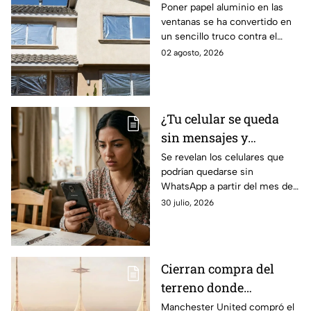
tapando sus ventanas
Poner papel aluminio en las
ventanas se ha convertido en
con papel aluminio y lo
un sencillo truco contra el
que dicen los
calor, pero ¿realmente
02 agosto, 2026
científicos sobre su
funciona? Esto explica la
efectividad
ciencia sobre su efectividad.
¿Tu celular se queda
sin mensajes y
llamadas? Por esta
Se revelan los celulares que
podrían quedarse sin
razón podrías perder
WhatsApp a partir del mes de
WhatsApp en agosto;
agosto 2026 debido a ciertos
30 julio, 2026
lista de dispositivos
cambios en la plataforma de
afectados
mensajería de Meta.
Cierran compra del
terreno donde
construirán nuevo
Manchester United compró el