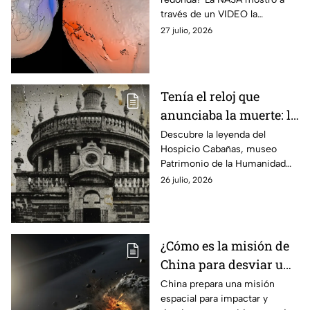
perfecta? Esta es su
través de un VIDEO la
verdadera forma
verdadera forma del planeta
27 julio, 2026
mediante su modelo geoide.
Tenía el reloj que
anunciaba la muerte: la
leyenda que esconde el
Descubre la leyenda del
Hospicio Cabañas, museo
museo patrimonio de la
Patrimonio de la Humanidad
humanidad en México
en Jalisco, donde un antiguo
26 julio, 2026
reloj ‘anunciaba’ la muerte de
los niños que vivían ahí.
¿Cómo es la misión de
China para desviar un
asteroide antes de
China prepara una misión
espacial para impactar y
2030?