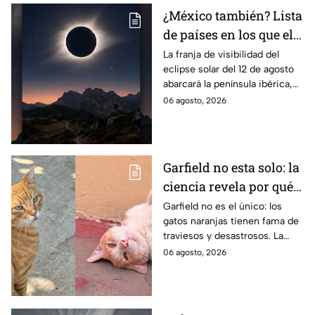
¿México también? Lista
de países en los que el
12 de agosto se verá el
La franja de visibilidad del
eclipse solar del 12 de agosto
eclipse solar total y en
abarcará la península ibérica,
los que será parcial
por lo que solo podrá
06 agosto, 2026
observarse de manera total en
algunas ciudades.
Garfield no esta solo: la
ciencia revela por qué
los gatos naranjas
Garfield no es el único: los
gatos naranjas tienen fama de
tienen tanta fama de
traviesos y desastrosos. La
hacer "desastres"
ciencia explica qué hay detrás
06 agosto, 2026
de su color y peculiar
reputación.