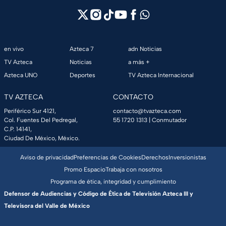
en vivo
Azteca 7
adn Noticias
TV Azteca
Noticias
a más +
Azteca UNO
Deportes
TV Azteca Internacional
TV AZTECA
CONTACTO
Periférico Sur 4121,
contacto@tvazteca.com
Col. Fuentes Del Pedregal,
55 1720 1313
| Conmutador
C.P. 14141,
Ciudad De México, México.
Aviso de privacidad
Preferencias de Cookies
Derechos
Inversionistas
Promo Espacio
Trabaja con nosotros
Programa de ética, integridad y cumplimiento
Defensor de Audiencias y Código de Ética de Televisión Azteca III y
Televisora del Valle de México