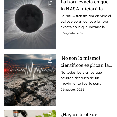
La hora exacta en que
la NASA iniciará la
transmisión en vivo
La NASA transmitirá en vivo el
eclipse solar: conoce la hora
del eclipse solar
exacta en la que iniciará la
cobertura para no perderte de
06 agosto, 2026
este fenómeno astronómico
único.
¡No son lo mismo!
científicos explican las
diferencias entre
No todos los sismos que
ocurren después de un
enjambre sísmico y
movimiento fuerte son
réplicas
réplicas. Científicos explican
06 agosto, 2026
qué es un enjambre sísmico y
qué significa.
¿Hay un brote de