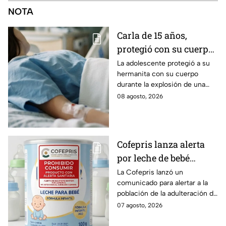
NOTA
Carla de 15 años,
protegió con su cuerpo
a su hermanita de 4
La adolescente protegió a su
hermanita con su cuerpo
durante la explosión de
durante la explosión de una
una pipa de gas en
pipa de gas en Cuernavaca;
08 agosto, 2026
Cuernavaca
tiene quemaduras de primer y
segundo grado.
Cofepris lanza alerta
por leche de bebé
adulterada: ¿Qué marca
La Cofepris lanzó un
comunicado para alertar a la
es y cómo identificarla?
población de la adulteración de
una leche para bebé.
07 agosto, 2026