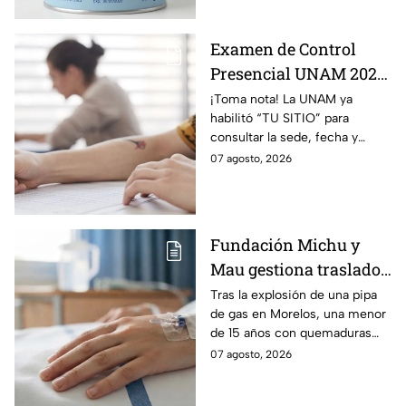
Examen de Control
Presencial UNAM 2026:
consulta aquí tu sede,
¡Toma nota! La UNAM ya
habilitó “TU SITIO” para
fecha y horario
consultar la sede, fecha y
horario del Examen Control
07 agosto, 2026
Presencial 2026. Revisa aquí
cómo conocer tu cita.
Fundación Michu y
Mau gestiona traslado
a Texas de adolescente
Tras la explosión de una pipa
de gas en Morelos, una menor
herida en explosión de
de 15 años con quemaduras
una pipa de gas en
graves será trasladada a
07 agosto, 2026
Morelos
Galveston, Texas, para recibir
atención urgente.