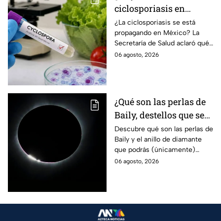
ciclosporiasis en
México? Salud rompe
¿La ciclosporiasis se está
propagando en México? La
el silencio tras 33 casos
Secretaría de Salud aclaró qué
detectados
ocurre tras la detección de 33
06 agosto, 2026
casos y explicó por qué
descarta un brote.
¿Qué son las perlas de
Baily, destellos que se
podrán ver
Descubre qué son las perlas de
Baily y el anillo de diamante
ÚNICAMENTE durante
que podrás (únicamente)
el eclipse solar 2026 del
observar durante el eclipse
06 agosto, 2026
12 de agosto?
solar 2026 este próximo 12 de
agosto.