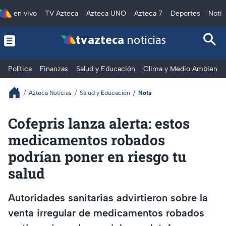
en vivo
TV Azteca
Azteca UNO
Azteca 7
Deportes
Notic
tv azteca
noticias
Política
Finanzas
Salud y Educación
Clima y Medio Ambiente
Azteca Noticias
Salud y Educación
Nota
Cofepris lanza alerta: estos
medicamentos robados
podrían poner en riesgo tu
salud
Autoridades sanitarias advirtieron sobre la
venta irregular de medicamentos robados