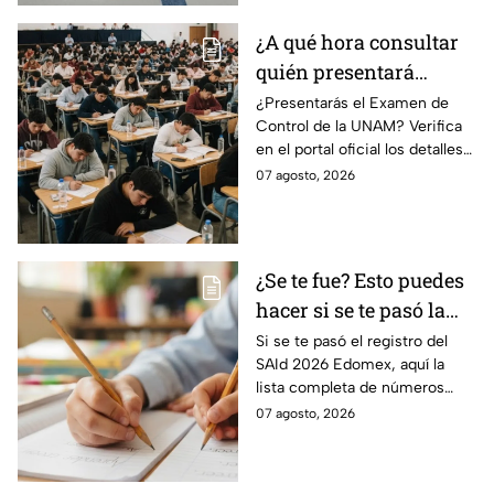
¿A qué hora consultar
quién presentará
examen de control?
¿Presentarás el Examen de
Control de la UNAM? Verifica
en el portal oficial los detalles
de tu cita y los puntajes
07 agosto, 2026
mínimos requeridos para esta
prueba.
¿Se te fue? Esto puedes
hacer si se te pasó la
fecha de preinscripción
Si se te pasó el registro del
SAId 2026 Edomex, aquí la
SAID Edomex 2026
lista completa de números
telefónicos y correos de
07 agosto, 2026
atención directa por nivel
escolar para solucionarlo.