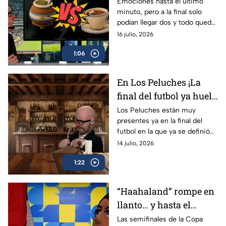
el té inglés, según Los
Emociones hasta el último
minuto, pero a la final solo
Peluches
podían llegar dos y todo quedó
definido: Argentina se medirá
16 julio, 2026
ante España. ¿Qué opinan Los
1:06
Peluches?
En Los Peluches ¡La
final del futbol ya huele
a paella!
Los Peluches están muy
presentes ya en la final del
futbol en la que ya se definió
España como uno de los
14 julio, 2026
posibles ganadores.
1:22
“Haahaland” rompe en
llanto… y hasta el
estudio de los Peluches
Las semifinales de la Copa