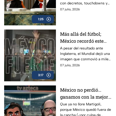
con decretos, touchdowns y
acabó eliminado:
hasta amenazas de quitar
07 julio, 2026
Peluches
visas; Martigoli y El Doctor lo
1:25
bajaron de su nube.
Más allá del fútbol;
México recordó este
Mundial que juntos
A pesar del resultado ante
Inglaterra, el Mundial dejó una
seguimos siendo más
imagen que conmovió a miles
grandes
de mexicanos: un país unido
07 julio, 2026
dentro y fuera de la cancha.
3:17
México no perdió...
ganamos con la mejor
afición del Mundial
Que ya no llore Martigoli,
porque México quedó fuera de
2026: Peluches
la cancha (¿por culpa de