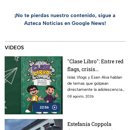
¡No te pierdas nuestro contenido, sigue a
Azteca Noticias en Google News!
VIDEOS
"Clase Libro": Entre red
flags, crisis
existenciales y
Islas Vlogs y Esen Alva hablan
de temas que golpean
bullying: Así fue la
directamente la adolescencia;
adolescencia de Islas
entre red flags, crisis
08 agosto, 2026
Vlogs y Esen Alva
existenciales y bullying
22:56
vivieron su juventud.
Estefanía Coppola