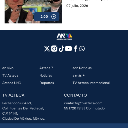
Maná?) pero la afición hizo
07 julio, 2026
vibrar a todo un país en el
2:00
Mundial.
en vivo
Azteca 7
adn Noticias
TV Azteca
Noticias
a más +
Azteca UNO
Deportes
TV Azteca Internacional
TV AZTECA
CONTACTO
Periférico Sur 4121,
contacto@tvazteca.com
Col. Fuentes Del Pedregal,
55 1720 1313
| Conmutador
C.P. 14141,
Ciudad De México, México.