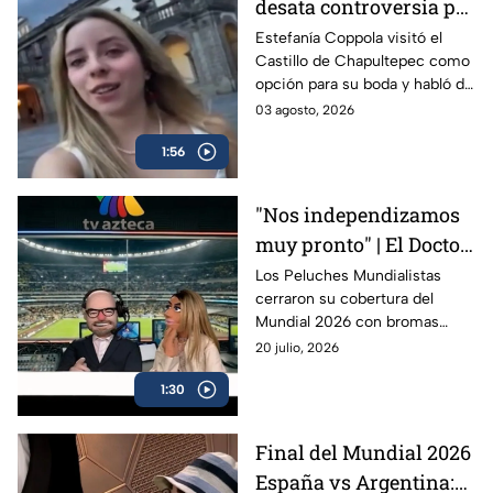
desata controversia por
plan de boda en
Estefanía Coppola visitó el
Castillo de Chapultepec como
Castillo de
opción para su boda y habló de
Chapultepec; INAH
una renta de un millón de
03 agosto, 2026
niega que se rente
pesos; el INAH negó que el
1:56
recinto se alquile para bodas.
"Nos independizamos
muy pronto" | El Doctor
encuentra al culpable
Los Peluches Mundialistas
cerraron su cobertura del
de que México no
Mundial 2026 con bromas
festejara con España el
sobre Argentina, España,
20 julio, 2026
título del Mundial:
‘Trumpudo’ y el cura Hidalgo
Peluches
1:30
en una divertida despedida.
Final del Mundial 2026
España vs Argentina: