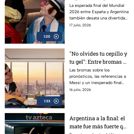
Duelo entre reyes, visas
La esperada final del Mundial
2026 entre España y Argentina
y futbol
también desata una divertida
guerra de coronas, bromas
17 julio, 2026
sobre visas y referencias
1:20
futbolísticas.
"No olvides tu cepillo y
tu gel": Entre bromas y
pronósticos fallidos de
Las bromas sobre los
pronósticos, las referencias a
Los Peluches
Messi y un inesperado final
dieron de que hablar Los
16 julio, 2026
Peluches tras concluir la
1:33
competencia.
Argentina a la final: el
mate fue más fuerte que