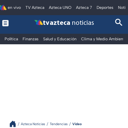
en vivo
TV Azteca
Azteca UNO
Azteca 7
Deportes
Notic
tv azteca
noticias
Política
Finanzas
Salud y Educación
Clima y Medio Ambiente
Azteca Noticias
Tendencias
Video