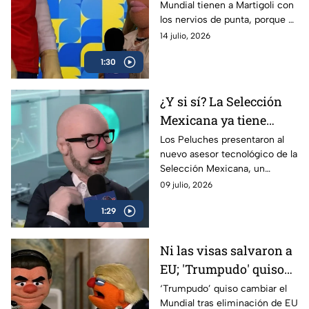
Mundial tienen a Martigoli con
por culpa de Inglaterra
los nervios de punta, porque al
quedar fuera Noruega, será un
14 julio, 2026
duelo épico entre Inglaterra y
1:30
Argentina.
¿Y si sí? La Selección
Mexicana ya tiene
nuevo asesor
Los Peluches presentaron al
nuevo asesor tecnológico de la
tecnológico en Los
Selección Mexicana, un
Peluches
personaje que promete hacer
09 julio, 2026
ganar a México el Mundial
1:29
2030.
Ni las visas salvaron a
EU; 'Trumpudo' quiso
llegar a la Final del
‘Trumpudo’ quiso cambiar el
Mundial tras eliminación de EU
Mundial por decreto y