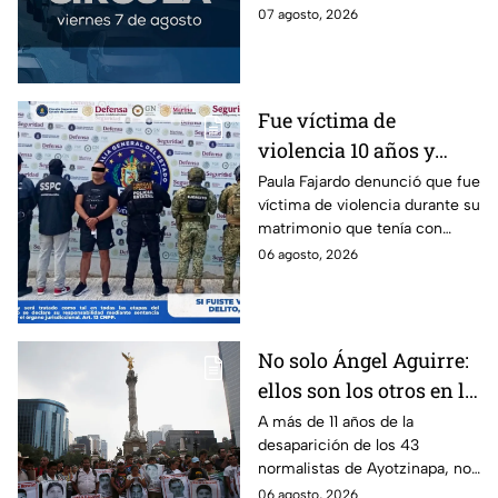
agosto
los municipios conurbados del
07 agosto, 2026
Estado de México.
Fue víctima de
violencia 10 años y
hasta ahora detienen al
Paula Fajardo denunció que fue
víctima de violencia durante su
presunto agresor: el
matrimonio que tenía con
caso de Paula Fajardo
Jorge Francisco “N”, quien fue
06 agosto, 2026
detenido por intento de
feminicidio.
No solo Ángel Aguirre:
ellos son los otros en la
lupa por el caso
A más de 11 años de la
desaparición de los 43
Ayotzinapa
normalistas de Ayotzinapa, no
se ha conocido el paradero de
06 agosto, 2026