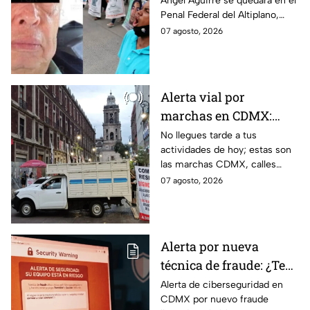
Ángel Aguirre se quedará en el
información del caso
Penal Federal del Altiplano,
Ayotzinapa
luego de que fue detenido ayer
07 agosto, 2026
en el Estado de México por el
caso Ayotzinapa.
Alerta vial por
marchas en CDMX:
Manifestantes retiran
No llegues tarde a tus
actividades de hoy; estas son
bloqueo en Canela y Eje
las marchas CDMX, calles
3 Sur, colonia Granjas
cerradas y bloqueos que
07 agosto, 2026
México
tomarán las principales
vialidades de la capital.
Alerta por nueva
técnica de fraude: ¿Te
piden copiar códigos
Alerta de ciberseguridad en
CDMX por nuevo fraude
extraños en la PC?