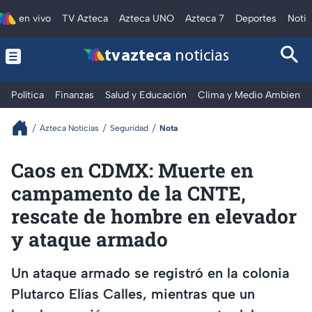
en vivo
TV Azteca
Azteca UNO
Azteca 7
Deportes
Notic
tv azteca
noticias
Política
Finanzas
Salud y Educación
Clima y Medio Ambiente
Azteca Noticias
Seguridad
Nota
Caos en CDMX: Muerte en
campamento de la CNTE,
rescate de hombre en elevador
y ataque armado
Un ataque armado se registró en la colonia
Plutarco Elías Calles, mientras que un