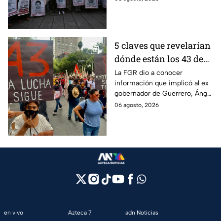
los estudiantes a pesar de las
detenciones por el caso.
5 claves que revelarían
dónde están los 43 de
Ayotzinapa tras
La FGR dio a conocer
información que implicó al ex
captura de Ángel
gobernador de Guerrero, Ángel
Aguirre, ex gobernador
Aguirre, quien fue detenido
06 agosto, 2026
de Guerrero
por su presunta relación con el
caso Ayotzinapa.
en vivo
Azteca 7
adn Noticias