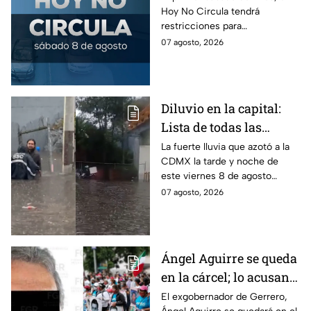
Hoy No Circula tendrá
sábado del mes
restricciones para
determinados vehículos en la
07 agosto, 2026
CDMX y en el Edomex. Revisa
si puedes tomar las llaves y
arrancar.
Diluvio en la capital:
Lista de todas las
inundaciones en CDMX
La fuerte lluvia que azotó a la
CDMX la tarde y noche de
HOY viernes 7 de
este viernes 8 de agosto
agosto
provocó inundaciones y otras
07 agosto, 2026
afectaciones.
Ángel Aguirre se queda
en la cárcel; lo acusan
de destruir
El exgobernador de Gerrero,