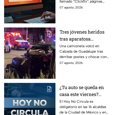
llamado “Clickfix": páginas
Cuidado, podrías ser
falsas que engañan para
07 agosto, 2026
víctima del peligroso
ejecutar comandos y robar
"Clickfix"
información de tu equipo.
Tres jóvenes heridos
tras aparatosa
volcadura en Tepeyac
Una camioneta volcó en
Calzada de Guadalupe tras
Insurgentes y operativo
derribar postes y chocar con
en la Juárez, mientras
un árbol, dejando a tres
07 agosto, 2026
dormía
jóvenes lesionados.
¿Tu auto se queda en
casa este viernes?
Revisa el Hoy No
El Hoy No Circula es
obligatorio en las 16 alcaldías
Circula de este 7 de
de la Ciudad de México y en