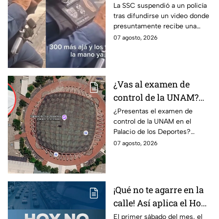
sanción? SSC suspende
La SSC suspendió a un policía
tras difundirse un video donde
a policía y abre
presuntamente recibe una
investigación
transferencia para evitar una
07 agosto, 2026
sanción; Asuntos Internos ya
investiga.
¿Vas al examen de
control de la UNAM?
Así puedes llegar al
¿Presentas el examen de
control de la UNAM en el
Palacio de los Deportes
Palacio de los Deportes?
en Metro, camión y
Consulta cómo llegar en
07 agosto, 2026
Metrobús
Metro, camión y Metrobús y
planea tu traslado con
anticipación.
¡Qué no te agarre en la
calle! Así aplica el Hoy
No Circula el primer
El primer sábado del mes, el