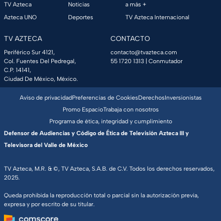
TV Azteca
Noticias
a más +
Azteca UNO
Deportes
TV Azteca Internacional
TV AZTECA
CONTACTO
Periférico Sur 4121,
contacto@tvazteca.com
Col. Fuentes Del Pedregal,
55 1720 1313
| Conmutador
C.P. 14141,
Ciudad De México, México.
Aviso de privacidad
Preferencias de Cookies
Derechos
Inversionistas
Promo Espacio
Trabaja con nosotros
Programa de ética, integridad y cumplimiento
Defensor de Audiencias y Código de Ética de Televisión Azteca III y
Televisora del Valle de México
TV Azteca, M.R. & ©, TV Azteca, S.A.B. de C.V. Todos los derechos reservados,
2025.
Queda prohibida la reproducción total o parcial sin la autorización previa,
expresa y por escrito de su titular.