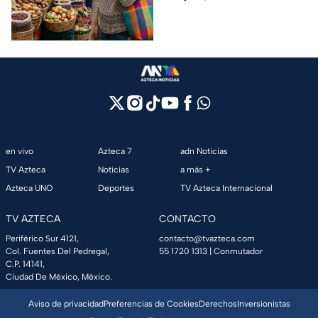
México, según Anpec
entre otros artículos.
en vivo
Azteca 7
adn Noticias
TV Azteca
Noticias
a más +
Azteca UNO
Deportes
TV Azteca Internacional
TV AZTECA
CONTACTO
Periférico Sur 4121,
contacto@tvazteca.com
Col. Fuentes Del Pedregal,
55 1720 1313
| Conmutador
C.P. 14141,
Ciudad De México, México.
Aviso de privacidad
Preferencias de Cookies
Derechos
Inversionistas