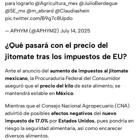
para lograrlo
@Agricultura_mex
@JulioBerdegue
@SE_mx
@m_ebrard
@Claudiashein
pic.twitter.com/B9g7c8Updo
— APHYM (@APHYM2)
July 14, 2025
¿Qué pasará con el precio del
jitomate tras los impuestos de EU?
Ante el anuncio del
aumento de impuestos al jitomate
mexicano
, la Procuraduría Federal del Consumidor
aseguró que el
precio del kilo
de este alimento, se
mantendrá estable en
México
.
Mientras que el Consejo Nacional Agropecuario (CNA)
advirtió de posibles
efectos negativos
del
nuevo
impuesto de 17.0%
por
Estados Unidos
, pues pondría en
riesgo la seguridad alimentaria, así como encarecer
diversos alimentos.