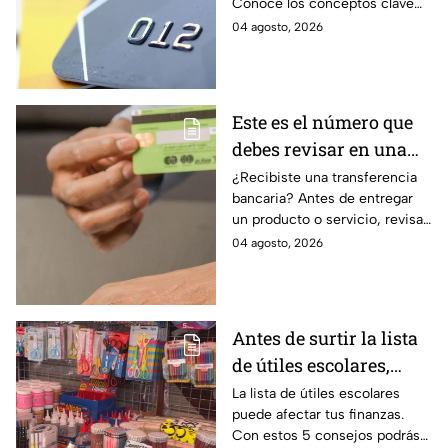
Conoce los conceptos clave
como CAT, fecha de corte,
04 agosto, 2026
pago mínimo e intereses para
evitar dudas.
Este es el número que
debes revisar en una
transferencia bancaria
¿Recibiste una transferencia
bancaria? Antes de entregar
para evitar fraudes
un producto o servicio, revisa
este número clave para
04 agosto, 2026
verificar si la operación es real
y evitar fraudes.
Antes de surtir la lista
de útiles escolares,
sigue estos 5 consejos
La lista de útiles escolares
puede afectar tus finanzas.
que pueden ahorrar
Con estos 5 consejos podrás
miles de pesos