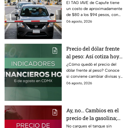
razones por las que no
El TAG IAVE de Capufe tiene
un costo de aproximadamente
pasa en la caseta
de $80 a los $94 pesos, con
IVA incluido; te compartimos
06 agosto, 2026
las razones por las que podría
bloquearse.
Precio del dólar frente
al peso: Así cotiza hoy 6
de agosto 2026
¿Cómo quedó el precio del
dólar frente al peso? Conoce
si conviene cambiar divisas y
cómo el flujo en el estrecho de
06 agosto, 2026
Ormuz afecta al precio del
petróleo.
Ay, no... Cambios en el
precio de la gasolina;
así quedó HOY
No cargues el tanque sin