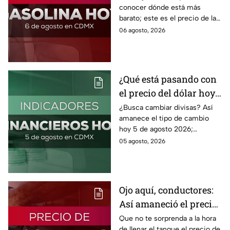
conocer dónde está más
barato; este es el precio de la
gasolina para hoy jueves 6 de
06 agosto, 2026
agosto 2026 sin afectar tu
bolsillo.
¿Qué está pasando con
el precio del dólar hoy
miércoles 5 de agosto
¿Busca cambiar divisas? Así
amanece el tipo de cambio
2026?
hoy 5 de agosto 2026;
consulta el precio del dólar
05 agosto, 2026
este miércoles y conoce si es
conveniente comprar.
Ojo aquí, conductores:
Así amaneció el precio
de la gasolina HOY
Que no te sorprenda a la hora
de llenar el tanque el precio de