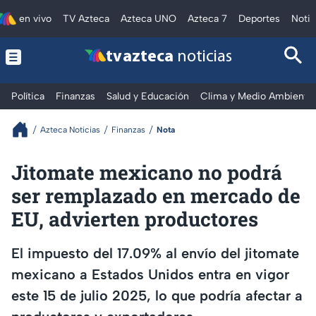
en vivo
TV Azteca
Azteca UNO
Azteca 7
Deportes
Notic
tv azteca
noticias
Política
Finanzas
Salud y Educación
Clima y Medio Ambiente
Azteca Noticias
Finanzas
Nota
Jitomate mexicano no podrá
ser remplazado en mercado de
EU, advierten productores
El impuesto del 17.09% al envío del jitomate
mexicano a Estados Unidos entra en vigor
este 15 de julio 2025, lo que podría afectar a