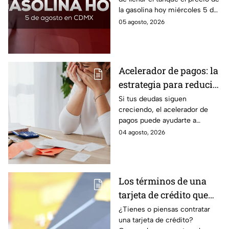
la gasolina hoy miércoles 5 de
agosto 2026; aquí te dejamos
05 agosto, 2026
la lista de costos estado por
estado.
Acelerador de pagos: la
estrategia para reducir
tus deudas más rápido
Si tus deudas siguen
creciendo, el acelerador de
y recuperar el control
pagos puede ayudarte a
de tus finanzas
ordenar tus finanzas, priorizar
04 agosto, 2026
pagos y avanzar hacia una
mayor tranquilidad económica.
Los términos de una
tarjeta de crédito que
debes entender para
¿Tienes o piensas contratar
una tarjeta de crédito?
evitar deudas