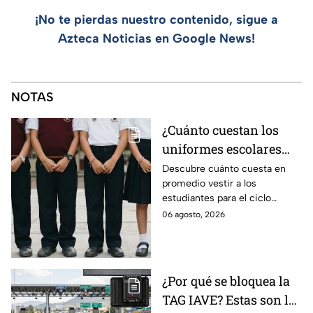
¡No te pierdas nuestro contenido, sigue a
Azteca Noticias en Google News!
NOTAS
¿Cuánto cuestan los
uniformes escolares
para el regreso a clases
Descubre cuánto cuesta en
promedio vestir a los
2026, según su grado?
estudiantes para el ciclo
escolar 2026-2027 y consejos
06 agosto, 2026
prácticos para ahorrar en los
uniformes escolares.
¿Por qué se bloquea la
TAG IAVE? Estas son las