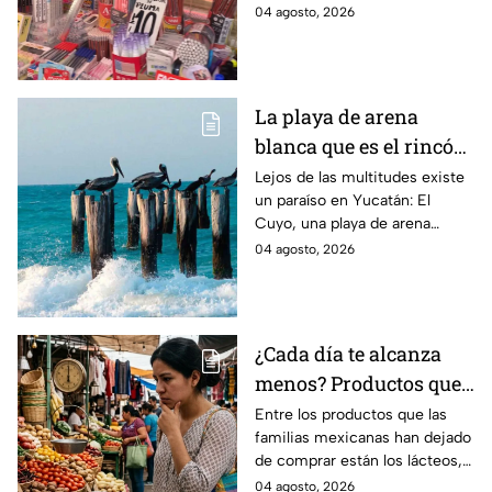
organizar tus compras, ahorrar
04 agosto, 2026
dinero este ciclo escolar
2026-2027.
La playa de arena
blanca que es el rincón
escondido en la Costa
Lejos de las multitudes existe
un paraíso en Yucatán: El
Esmeralda de Yucatán
Cuyo, una playa de arena
y es ideal para las
blanca en la Costa Esmeralda
04 agosto, 2026
vacaciones de verano
que promete tranquilidad y
paisajes inolvidables.
¿Cada día te alcanza
menos? Productos que
la gente deja de
Entre los productos que las
familias mexicanas han dejado
comprar para cubrir la
de comprar están los lácteos,
canasta básica en
comida enlatada, pan de caja,
04 agosto, 2026