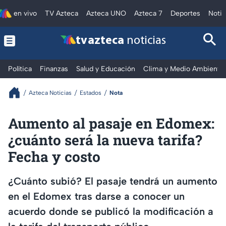
en vivo
TV Azteca
Azteca UNO
Azteca 7
Deportes
Notic
tv azteca
noticias
Política
Finanzas
Salud y Educación
Clima y Medio Ambiente
Azteca Noticias
Estados
Nota
Aumento al pasaje en Edomex:
¿cuánto será la nueva tarifa?
Fecha y costo
¿Cuánto subió? El pasaje tendrá un aumento
en el Edomex tras darse a conocer un
acuerdo donde se publicó la modificación a