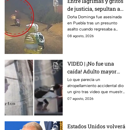
Entre lágrimas y gritos
de justicia, sepultan a
doña Dominga, la
Doña Dominga fue asesinada
en Puebla tras un presunto
abuelita asesinada tras
asalto cuando regresaba a
asalto en Amozoc,
casa; familiares y amigos la
08 agosto, 2026
Puebla
despidieron entre lágrimas y
exigieron justicia.
VIDEO | ¡No fue una
caída! Adulto mayor
muere atropellado por
Lo que parecía un
atropellamiento accidental dio
tráiler; joven lo empujó
un giro tras video que muestra
en Monterrey
cómo un joven empujó a
07 agosto, 2026
adulto mayor antes de ser
arrollado por un tráiler en
Monterrey.
Estados Unidos volverá