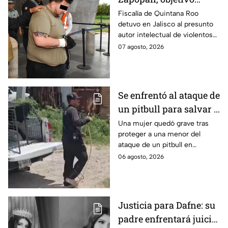
prioritario en Playa del
Fiscalía de Quintana Roo
detuvo en Jalisco al presunto
Carmen
autor intelectual de violentos
ataques en fraccionamientos
07 agosto, 2026
de Playa del Carmen.
Se enfrentó al ataque de
un pitbull para salvar a
una menor; hoy lucha
Una mujer quedó grave tras
proteger a una menor del
por su vida en Zapopan
ataque de un pitbull en
Zapopan; la víctima sufrió
06 agosto, 2026
severas mordeduras y existe
riesgo de que pierda un brazo.
Justicia para Dafne: su
padre enfrentará juicio