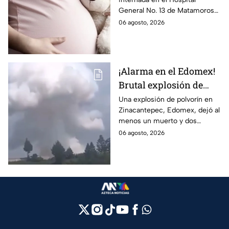
Tamaulipas; ¿qué pasó
General No. 13 de Matamoros
con Nohemí?
tras complicaciones por un
06 agosto, 2026
embarazo infantil; la Fiscalía de
Tamaulipas ya investiga.
¡Alarma en el Edomex!
Brutal explosión de
polvorín en Santa
Una explosión de polvorín en
Zinacantepec, Edomex, dejó al
María del Monte,
menos un muerto y dos
Zinacantepec; reportan
heridos; autoridades atiende la
06 agosto, 2026
al menos un muerto y
emergencia tras el estallido de
heridos
un taller clandestino.