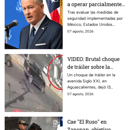
a operar parcialmente
en Michoacán tras
Tras evaluar las medidas de
seguridad implementadas por
suspensión por
México, Estados Unidos
motivos de seguridad
reanudará parcialmente sus
07 agosto, 2026
actividades en Michoacán a
partir del 8 de agosto.
VIDEO: Brutal choque
de tráiler sobre la
avenida Siglo XXI en
Un choque de tráiler en la
avenida Siglo XXI, en
Aguascalientes deja
Aguascalientes, dejó 13
varios heridos y
heridos y varios vehículos
07 agosto, 2026
destrozos
destrozados; el conductor fue
detenido tras la carambola.
Cae "El Ruso" en
Zapopan, objetivo