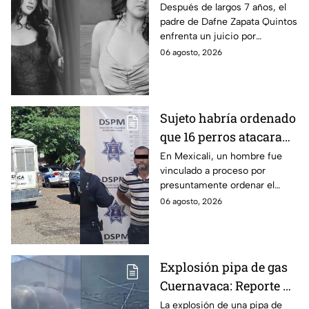
por presunto abuso
Después de largos 7 años, el
padre de Dafne Zapata Quintos
cometido en 2019 en
enfrenta un juicio por
Tamaulipas
presuntamente abusar de la
06 agosto, 2026
menor cuando ella tenía
apenas 6 años.
Sujeto habría ordenado
que 16 perros atacaran
a su hermana con
En Mexicali, un hombre fue
vinculado a proceso por
discapacidad en
presuntamente ordenar el
Mexicali, BC
ataque de 16 perros contra su
06 agosto, 2026
hermana, quien tenía
discapacidad auditiva.
Explosión pipa de gas
Cuernavaca: Reporte de
víctimas tras estallido
La explosión de una pipa de