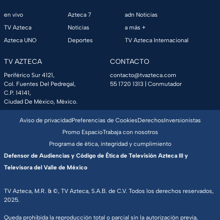
en vivo
Azteca 7
adn Noticias
TV Azteca
Noticias
a más +
Azteca UNO
Deportes
TV Azteca Internacional
TV AZTECA
CONTACTO
Periférico Sur 4121,
contacto@tvazteca.com
Col. Fuentes Del Pedregal,
55 1720 1313
| Conmutador
C.P. 14141,
Ciudad De México, México.
Aviso de privacidad
Preferencias de Cookies
Derechos
Inversionistas
Promo Espacio
Trabaja con nosotros
Programa de ética, integridad y cumplimiento
Defensor de Audiencias y Código de Ética de Televisión Azteca III y
Televisora del Valle de México
TV Azteca, M.R. & ©, TV Azteca, S.A.B. de C.V. Todos los derechos reservados,
2025.
Queda prohibida la reproducción total o parcial sin la autorización previa,