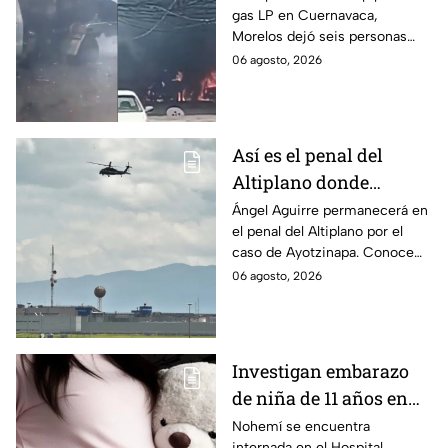
gas LP en Cuernavaca,
en Morelos
Morelos dejó seis personas
hospitalizadas. IMSS informó
06 agosto, 2026
que las pacientes siguen
internadas y aún no hay parte
médico.
Así es el penal del
Altiplano donde
permanecerá Ángel
Ángel Aguirre permanecerá en
el penal del Altiplano por el
Aguirre por caso
caso de Ayotzinapa. Conoce
Ayotzinapa
dónde está, cómo es esta
06 agosto, 2026
prisión de máxima seguridad y
su historia.
Investigan embarazo
de niña de 11 años en
Matamoros,
Nohemí se encuentra
internada en el Hospital