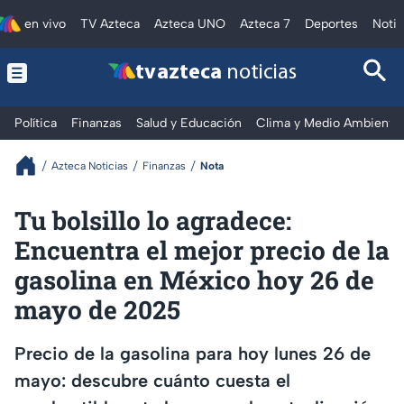
en vivo
TV Azteca
Azteca UNO
Azteca 7
Deportes
Notic
tv azteca
noticias
Política
Finanzas
Salud y Educación
Clima y Medio Ambiente
Azteca Noticias
Finanzas
Nota
Tu bolsillo lo agradece:
Encuentra el mejor precio de la
gasolina en México hoy 26 de
mayo de 2025
Precio de la gasolina para hoy lunes 26 de
mayo: descubre cuánto cuesta el