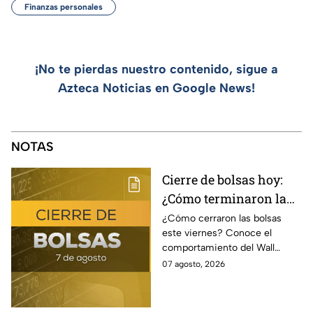
Finanzas personales
¡No te pierdas nuestro contenido, sigue a
Azteca Noticias en Google News!
NOTAS
Cierre de bolsas hoy:
¿Cómo terminaron la
BMV y el Wall Street
¿Cómo cerraron las bolsas
este viernes? Conoce el
hoy 7 de agosto
comportamiento del Wall
Street y de la BMV, así como el
07 agosto, 2026
precio de venta y compra del
dólar.