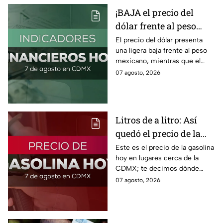
¡BAJA el precio del
dólar frente al peso
hoy! Así quedó este
El precio del dólar presenta
una ligera baja frente al peso
viernes 7 de agosto
mexicano, mientras que el
2026
petróleo también presenta una
07 agosto, 2026
caída este viernes 7 de agosto
2026.
Litros de a litro: Así
quedó el precio de la
gasolina HOY
Este es el precio de la gasolina
hoy en lugares cerca de la
CDMX; te decimos dónde
encontrarla más barata este
07 agosto, 2026
viernes 7 de agosto 2026,
estado por estado.