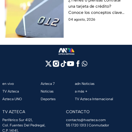
¿Tienes o piensas contratar
una tarjeta de crédito?
evitar deudas
Conoce los conceptos clave
como CAT, fecha de corte,
04 agosto, 2026
pago mínimo e intereses para
evitar dudas.
en vivo
Azteca 7
adn Noticias
TV Azteca
Noticias
a más +
Azteca UNO
Deportes
TV Azteca Internacional
TV AZTECA
CONTACTO
Periférico Sur 4121,
contacto@tvazteca.com
Col. Fuentes Del Pedregal,
55 1720 1313
| Conmutador
C.P. 14141,