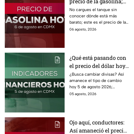
precio de la gasolina;
así quedó HOY
No cargues el tanque sin
conocer dónde está más
barato; este es el precio de la
gasolina para hoy jueves 6 de
06 agosto, 2026
agosto 2026 sin afectar tu
bolsillo.
¿Qué está pasando con
el precio del dólar hoy
miércoles 5 de agosto
¿Busca cambiar divisas? Así
amanece el tipo de cambio
2026?
hoy 5 de agosto 2026;
consulta el precio del dólar
05 agosto, 2026
este miércoles y conoce si es
conveniente comprar.
Ojo aquí, conductores:
Así amaneció el precio