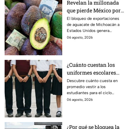
Revelan la millonada
que pierde México por
el bloqueo de Estados
El bloqueo de exportaciones
de aguacate de Michoacán a
Unidos al aguate de
Estados Unidos genera
Michoacán
pérdidas millonarias.
06 agosto, 2026
¿Cuánto cuestan los
uniformes escolares
para el regreso a clases
Descubre cuánto cuesta en
promedio vestir a los
2026, según su grado?
estudiantes para el ciclo
escolar 2026-2027 y consejos
06 agosto, 2026
prácticos para ahorrar en los
uniformes escolares.
¿Por qué se bloquea la