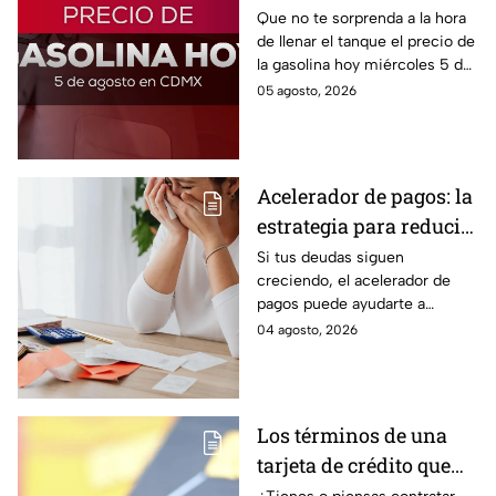
de la gasolina HOY
Que no te sorprenda a la hora
de llenar el tanque el precio de
la gasolina hoy miércoles 5 de
agosto 2026; aquí te dejamos
05 agosto, 2026
la lista de costos estado por
estado.
Acelerador de pagos: la
estrategia para reducir
tus deudas más rápido
Si tus deudas siguen
creciendo, el acelerador de
y recuperar el control
pagos puede ayudarte a
de tus finanzas
ordenar tus finanzas, priorizar
04 agosto, 2026
pagos y avanzar hacia una
mayor tranquilidad económica.
Los términos de una
tarjeta de crédito que
debes entender para