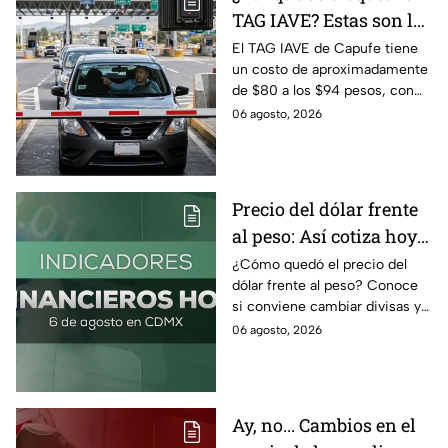
TAG IAVE? Estas son las
razones por las que no
El TAG IAVE de Capufe tiene
un costo de aproximadamente
pasa en la caseta
de $80 a los $94 pesos, con
IVA incluido; te compartimos
06 agosto, 2026
las razones por las que podría
bloquearse.
Precio del dólar frente
al peso: Así cotiza hoy 6
de agosto 2026
¿Cómo quedó el precio del
dólar frente al peso? Conoce
si conviene cambiar divisas y
cómo el flujo en el estrecho de
06 agosto, 2026
Ormuz afecta al precio del
petróleo.
Ay, no... Cambios en el