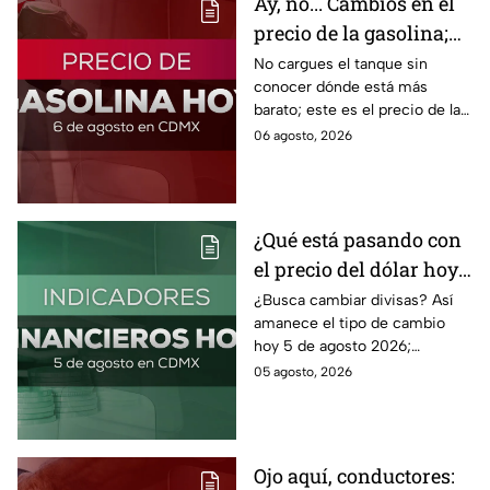
Ay, no... Cambios en el
precio de la gasolina;
así quedó HOY
No cargues el tanque sin
conocer dónde está más
barato; este es el precio de la
gasolina para hoy jueves 6 de
06 agosto, 2026
agosto 2026 sin afectar tu
bolsillo.
¿Qué está pasando con
el precio del dólar hoy
miércoles 5 de agosto
¿Busca cambiar divisas? Así
amanece el tipo de cambio
2026?
hoy 5 de agosto 2026;
consulta el precio del dólar
05 agosto, 2026
este miércoles y conoce si es
conveniente comprar.
Ojo aquí, conductores: