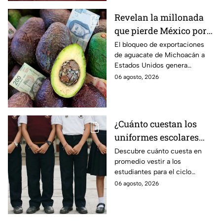
Revelan la millonada
que pierde México por
el bloqueo de Estados
El bloqueo de exportaciones
de aguacate de Michoacán a
Unidos al aguate de
Estados Unidos genera
Michoacán
pérdidas millonarias.
06 agosto, 2026
¿Cuánto cuestan los
uniformes escolares
para el regreso a clases
Descubre cuánto cuesta en
promedio vestir a los
2026, según su grado?
estudiantes para el ciclo
escolar 2026-2027 y consejos
06 agosto, 2026
prácticos para ahorrar en los
uniformes escolares.