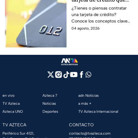
debes entender para
¿Tienes o piensas contratar
una tarjeta de crédito?
evitar deudas
Conoce los conceptos clave
como CAT, fecha de corte,
04 agosto, 2026
pago mínimo e intereses para
evitar dudas.
en vivo
Azteca 7
adn Noticias
TV Azteca
Noticias
a más +
Azteca UNO
Deportes
TV Azteca Internacional
TV AZTECA
CONTACTO
Periférico Sur 4121,
contacto@tvazteca.com