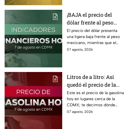
¡BAJA el precio del
dólar frente al peso
hoy! Así quedó este
El precio del dólar presenta
una ligera baja frente al peso
viernes 7 de agosto
mexicano, mientras que el
2026
petróleo también presenta una
07 agosto, 2026
caída este viernes 7 de agosto
2026.
Litros de a litro: Así
quedó el precio de la
gasolina HOY
Este es el precio de la gasolina
hoy en lugares cerca de la
CDMX; te decimos dónde
encontrarla más barata este
07 agosto, 2026
viernes 7 de agosto 2026,
estado por estado.