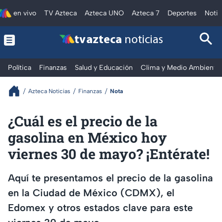
en vivo
TV Azteca
Azteca UNO
Azteca 7
Deportes
Notic
tv azteca
noticias
Política
Finanzas
Salud y Educación
Clima y Medio Ambiente
Azteca Noticias
Finanzas
Nota
¿Cuál es el precio de la
gasolina en México hoy
viernes 30 de mayo? ¡Entérate!
Aquí te presentamos el precio de la gasolina
en la Ciudad de México (CDMX), el
Edomex y otros estados clave para este