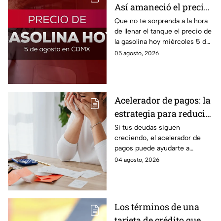
Así amaneció el precio
de la gasolina HOY
Que no te sorprenda a la hora
de llenar el tanque el precio de
la gasolina hoy miércoles 5 de
agosto 2026; aquí te dejamos
05 agosto, 2026
la lista de costos estado por
estado.
Acelerador de pagos: la
estrategia para reducir
tus deudas más rápido
Si tus deudas siguen
creciendo, el acelerador de
y recuperar el control
pagos puede ayudarte a
de tus finanzas
ordenar tus finanzas, priorizar
04 agosto, 2026
pagos y avanzar hacia una
mayor tranquilidad económica.
Los términos de una
tarjeta de crédito que