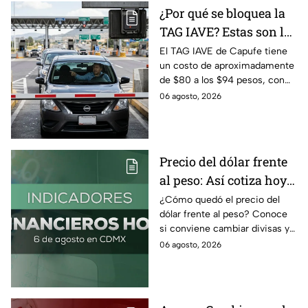
¿Por qué se bloquea la
TAG IAVE? Estas son las
razones por las que no
El TAG IAVE de Capufe tiene
un costo de aproximadamente
pasa en la caseta
de $80 a los $94 pesos, con
IVA incluido; te compartimos
06 agosto, 2026
las razones por las que podría
bloquearse.
Precio del dólar frente
al peso: Así cotiza hoy 6
de agosto 2026
¿Cómo quedó el precio del
dólar frente al peso? Conoce
si conviene cambiar divisas y
cómo el flujo en el estrecho de
06 agosto, 2026
Ormuz afecta al precio del
petróleo.