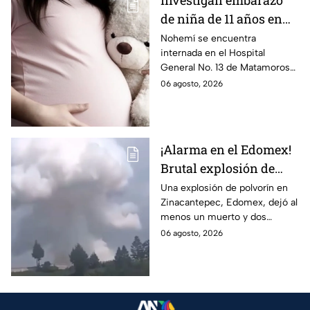
Investigan embarazo
de niña de 11 años en
Matamoros,
Nohemí se encuentra
internada en el Hospital
Tamaulipas; ¿qué pasó
General No. 13 de Matamoros
con Nohemí?
tras complicaciones por un
06 agosto, 2026
embarazo infantil; la Fiscalía de
Tamaulipas ya investiga.
¡Alarma en el Edomex!
Brutal explosión de
polvorín en Santa
Una explosión de polvorín en
Zinacantepec, Edomex, dejó al
María del Monte,
menos un muerto y dos
Zinacantepec; reportan
heridos; autoridades atiende la
06 agosto, 2026
al menos un muerto y
emergencia tras el estallido de
heridos
un taller clandestino.