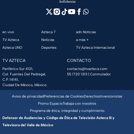
en vivo
Azteca 7
adn Noticias
TV Azteca
Noticias
a más +
Azteca UNO
Deportes
TV Azteca Internacional
TV AZTECA
CONTACTO
Periférico Sur 4121,
contacto@tvazteca.com
Col. Fuentes Del Pedregal,
55 1720 1313
| Conmutador
C.P. 14141,
Ciudad De México, México.
Aviso de privacidad
Preferencias de Cookies
Derechos
Inversionistas
Promo Espacio
Trabaja con nosotros
Programa de ética, integridad y cumplimiento
Defensor de Audiencias y Código de Ética de Televisión Azteca III y
Televisora del Valle de México