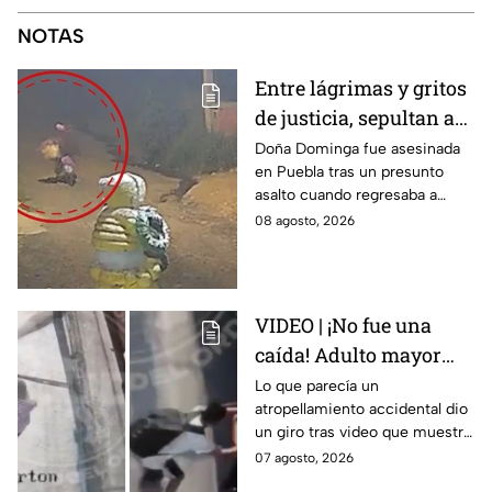
NOTAS
Entre lágrimas y gritos
de justicia, sepultan a
doña Dominga, la
Doña Dominga fue asesinada
en Puebla tras un presunto
abuelita asesinada tras
asalto cuando regresaba a
asalto en Amozoc,
casa; familiares y amigos la
08 agosto, 2026
Puebla
despidieron entre lágrimas y
exigieron justicia.
VIDEO | ¡No fue una
caída! Adulto mayor
muere atropellado por
Lo que parecía un
atropellamiento accidental dio
tráiler; joven lo empujó
un giro tras video que muestra
en Monterrey
cómo un joven empujó a
07 agosto, 2026
adulto mayor antes de ser