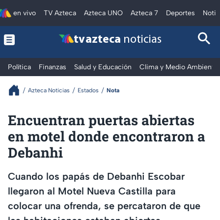
en vivo
TV Azteca
Azteca UNO
Azteca 7
Deportes
Notic
tv azteca
noticias
Política
Finanzas
Salud y Educación
Clima y Medio Ambiente
Azteca Noticias
Estados
Nota
Encuentran puertas abiertas
en motel donde encontraron a
Debanhi
Cuando los papás de Debanhi Escobar
llegaron al Motel Nueva Castilla para
colocar una ofrenda, se percataron de que