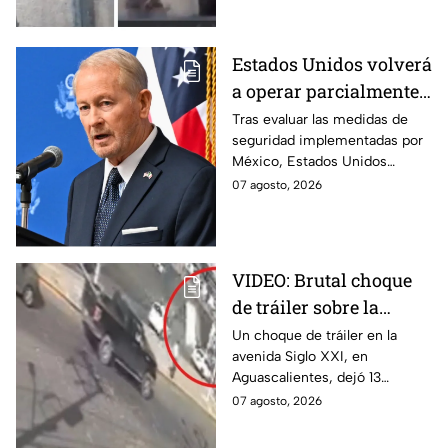
arrollado por un tráiler en
Monterrey.
Estados Unidos volverá
a operar parcialmente
en Michoacán tras
Tras evaluar las medidas de
seguridad implementadas por
suspensión por
México, Estados Unidos
motivos de seguridad
reanudará parcialmente sus
07 agosto, 2026
actividades en Michoacán a
partir del 8 de agosto.
VIDEO: Brutal choque
de tráiler sobre la
avenida Siglo XXI en
Un choque de tráiler en la
avenida Siglo XXI, en
Aguascalientes deja
Aguascalientes, dejó 13
varios heridos y
heridos y varios vehículos
07 agosto, 2026
destrozos
destrozados; el conductor fue
detenido tras la carambola.