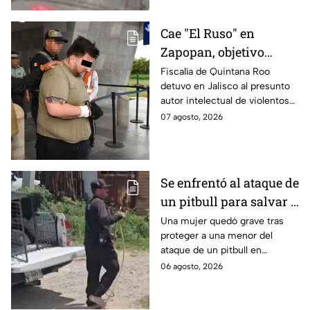
Cae "El Ruso" en
Zapopan, objetivo
prioritario en Playa del
Fiscalía de Quintana Roo
detuvo en Jalisco al presunto
Carmen
autor intelectual de violentos
ataques en fraccionamientos
07 agosto, 2026
de Playa del Carmen.
Se enfrentó al ataque de
un pitbull para salvar a
una menor; hoy lucha
Una mujer quedó grave tras
proteger a una menor del
por su vida en Zapopan
ataque de un pitbull en
Zapopan; la víctima sufrió
06 agosto, 2026
severas mordeduras y existe
riesgo de que pierda un brazo.