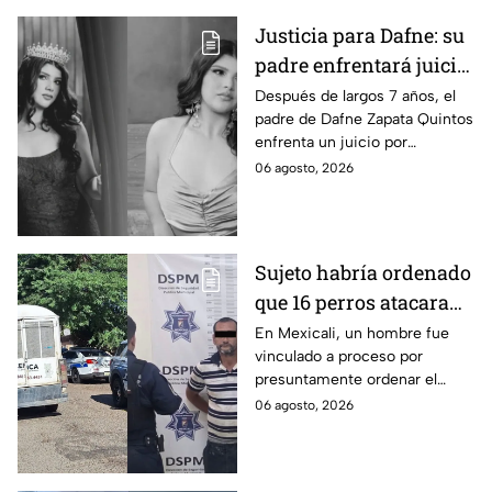
Justicia para Dafne: su
padre enfrentará juicio
por presunto abuso
Después de largos 7 años, el
padre de Dafne Zapata Quintos
cometido en 2019 en
enfrenta un juicio por
Tamaulipas
presuntamente abusar de la
06 agosto, 2026
menor cuando ella tenía
apenas 6 años.
Sujeto habría ordenado
que 16 perros atacaran
a su hermana con
En Mexicali, un hombre fue
vinculado a proceso por
discapacidad en
presuntamente ordenar el
Mexicali, BC
ataque de 16 perros contra su
06 agosto, 2026
hermana, quien tenía
discapacidad auditiva.