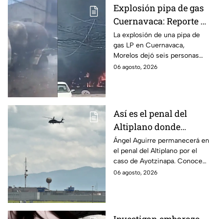
Explosión pipa de gas
Cuernavaca: Reporte de
víctimas tras estallido
La explosión de una pipa de
gas LP en Cuernavaca,
en Morelos
Morelos dejó seis personas
hospitalizadas. IMSS informó
06 agosto, 2026
que las pacientes siguen
internadas y aún no hay parte
médico.
Así es el penal del
Altiplano donde
permanecerá Ángel
Ángel Aguirre permanecerá en
el penal del Altiplano por el
Aguirre por caso
caso de Ayotzinapa. Conoce
Ayotzinapa
dónde está, cómo es esta
06 agosto, 2026
prisión de máxima seguridad y
su historia.