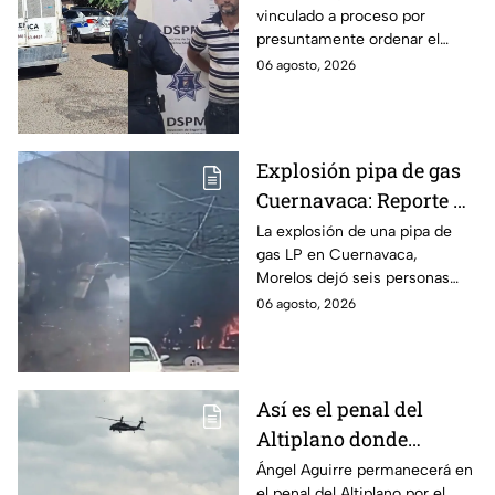
vinculado a proceso por
discapacidad en
presuntamente ordenar el
Mexicali, BC
ataque de 16 perros contra su
06 agosto, 2026
hermana, quien tenía
discapacidad auditiva.
Explosión pipa de gas
Cuernavaca: Reporte de
víctimas tras estallido
La explosión de una pipa de
gas LP en Cuernavaca,
en Morelos
Morelos dejó seis personas
hospitalizadas. IMSS informó
06 agosto, 2026
que las pacientes siguen
internadas y aún no hay parte
médico.
Así es el penal del
Altiplano donde
permanecerá Ángel
Ángel Aguirre permanecerá en
el penal del Altiplano por el