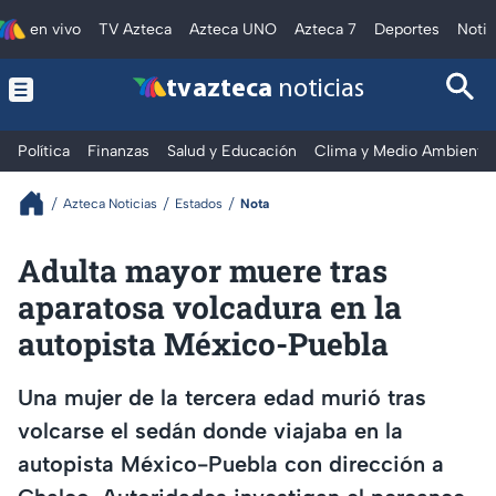
en vivo
TV Azteca
Azteca UNO
Azteca 7
Deportes
Notic
tv azteca
noticias
Política
Finanzas
Salud y Educación
Clima y Medio Ambiente
Azteca Noticias
Estados
Nota
Adulta mayor muere tras
aparatosa volcadura en la
autopista México-Puebla
Una mujer de la tercera edad murió tras
volcarse el sedán donde viajaba en la
autopista México-Puebla con dirección a