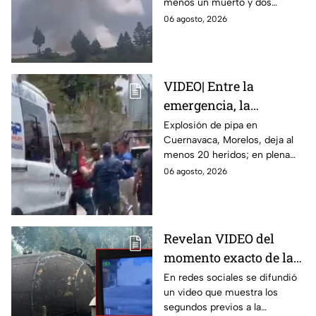
menos un muerto y dos
Zinacantepec; reportan
heridos; autoridades atiende la
06 agosto, 2026
al menos un muerto y
emergencia tras el estallido de
heridos
un taller clandestino.
VIDEO| Entre la
emergencia, la
desesperación y el
Explosión de pipa en
Cuernavaca, Morelos, deja al
llanto de un niño;
menos 20 heridos; en plena
adultos desatan pelea
emergencia, dos hombres
06 agosto, 2026
tras explosión de pipa
comenzaron a pelear mientras
en Cuernavaca
un niño lloraba en el lugar.
Revelan VIDEO del
momento exacto de la
explosión de pipa de
En redes sociales se difundió
un video que muestra los
gas en Cuernavaca,
segundos previos a la
Morelos