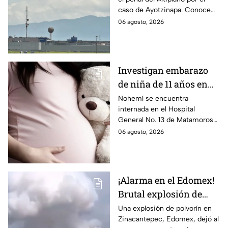
Aguirre por caso
caso de Ayotzinapa. Conoce
Ayotzinapa
dónde está, cómo es esta
06 agosto, 2026
prisión de máxima seguridad y
su historia.
Investigan embarazo
de niña de 11 años en
Matamoros,
Nohemí se encuentra
internada en el Hospital
Tamaulipas; ¿qué pasó
General No. 13 de Matamoros
con Nohemí?
tras complicaciones por un
06 agosto, 2026
embarazo infantil; la Fiscalía de
Tamaulipas ya investiga.
¡Alarma en el Edomex!
Brutal explosión de
polvorín en Santa
Una explosión de polvorín en
Zinacantepec, Edomex, dejó al
María del Monte,