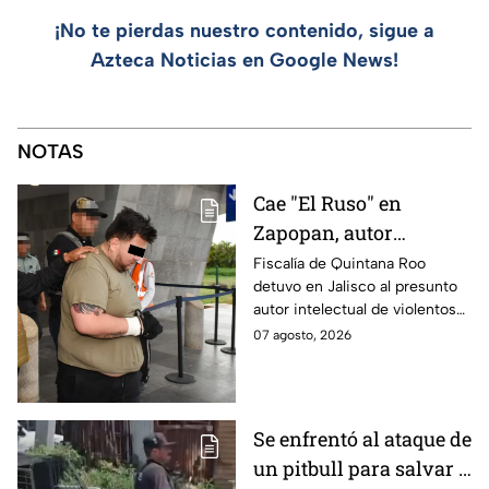
¡No te pierdas nuestro contenido, sigue a
Azteca Noticias en Google News!
NOTAS
Cae "El Ruso" en
Zapopan, autor
intelectual de
Fiscalía de Quintana Roo
detuvo en Jalisco al presunto
homicidios que
autor intelectual de violentos
aterrorizaban a
ataques en fraccionamientos
07 agosto, 2026
Quintana Roo
de Playa del Carmen.
Se enfrentó al ataque de
un pitbull para salvar a