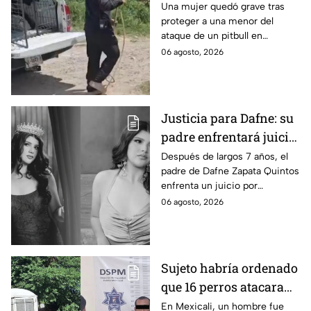
una menor; hoy lucha
Una mujer quedó grave tras
proteger a una menor del
por su vida en Zapopan
ataque de un pitbull en
Zapopan; la víctima sufrió
06 agosto, 2026
severas mordeduras y existe
riesgo de que pierda un brazo.
Justicia para Dafne: su
padre enfrentará juicio
por presunto abuso
Después de largos 7 años, el
padre de Dafne Zapata Quintos
cometido en 2019 en
enfrenta un juicio por
Tamaulipas
presuntamente abusar de la
06 agosto, 2026
menor cuando ella tenía
apenas 6 años.
Sujeto habría ordenado
que 16 perros atacaran
a su hermana con
En Mexicali, un hombre fue