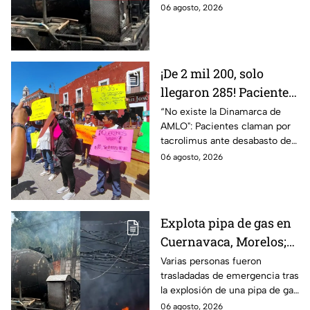
explosión de una pipa de gas
06 agosto, 2026
LP en Cuernavaca, Morelos.
¡De 2 mil 200, solo
llegaron 285! Pacientes
claman por
“No existe la Dinamarca de
AMLO": Pacientes claman por
medicamentos ante
tacrolimus ante desabasto de
desabasto en IMSS
medicamentos en hospital del
06 agosto, 2026
Puebla
IMSS Puebla; hay 900
personas están afectadas.
Explota pipa de gas en
Cuernavaca, Morelos;
se reportan más de 20
Varias personas fueron
trasladadas de emergencia tras
personas con
la explosión de una pipa de gas
quemaduras
cerca de la colonia Las
06 agosto, 2026