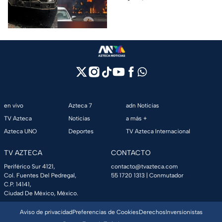
Granjas, en Cuernavaca,
Morelos.
en vivo
Azteca 7
adn Noticias
TV Azteca
Noticias
a más +
Azteca UNO
Deportes
TV Azteca Internacional
TV AZTECA
CONTACTO
Periférico Sur 4121,
contacto@tvazteca.com
Col. Fuentes Del Pedregal,
55 1720 1313
| Conmutador
C.P. 14141,
Ciudad De México, México.
Aviso de privacidad
Preferencias de Cookies
Derechos
Inversionistas