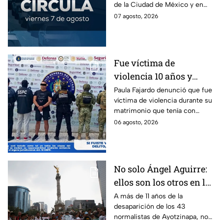
de la Ciudad de México y en
agosto
los municipios conurbados del
07 agosto, 2026
Estado de México.
Fue víctima de
violencia 10 años y
hasta ahora detienen al
Paula Fajardo denunció que fue
víctima de violencia durante su
presunto agresor: el
matrimonio que tenía con
caso de Paula Fajardo
Jorge Francisco “N”, quien fue
06 agosto, 2026
detenido por intento de
feminicidio.
No solo Ángel Aguirre:
ellos son los otros en la
lupa por el caso
A más de 11 años de la
desaparición de los 43
Ayotzinapa
normalistas de Ayotzinapa, no