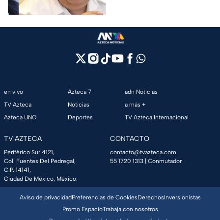
Ayotzinapa
ocurrió bajo su gestión en el
estado.
en vivo
Azteca 7
adn Noticias
TV Azteca
Noticias
a más +
Azteca UNO
Deportes
TV Azteca Internacional
TV AZTECA
CONTACTO
Periférico Sur 4121,
contacto@tvazteca.com
Col. Fuentes Del Pedregal,
55 1720 1313
| Conmutador
C.P. 14141,
Ciudad De México, México.
Aviso de privacidad
Preferencias de Cookies
Derechos
Inversionistas
Promo Espacio
Trabaja con nosotros