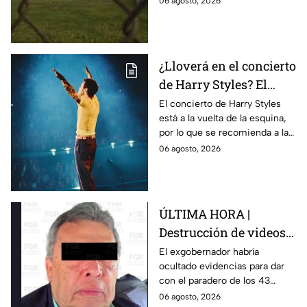
06 agosto, 2026
desaparición de los 43
normalistas de Ayotzinapa.
¿Lloverá en el concierto
de Harry Styles? El
pronóstico del clima
El concierto de Harry Styles
está a la vuelta de la esquina,
para este viernes en
por lo que se recomienda a las
CDMX
y los fanáticos revisar el clima
06 agosto, 2026
en CDMX antes de salir de
casa.
ÚLTIMA HORA |
Destrucción de videos
clave y amenazas a
El exgobernador habría
ocultado evidencias para dar
testigos por parte de
con el paradero de los 43
exgobernador Ángel
estudiantes desaparecidos de
06 agosto, 2026
Aguirre: FGR