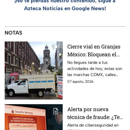
¡No te pierdas nuestro contenido, sigue a
Azteca Noticias en Google News!
NOTAS
Cierre vial en Granjas
México: Bloquean el
paso en Canela y Añil
No llegues tarde a tus
actividades de hoy; estas son
por protesta
las marchas CDMX, calles
cerradas y bloqueos que
07 agosto, 2026
tomarán las principales
vialidades de la capital.
Alerta por nueva
técnica de fraude: ¿Te
piden copiar códigos
Alerta de ciberseguridad en