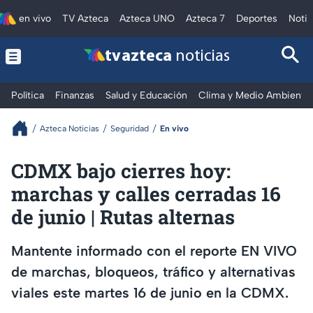
en vivo
TV Azteca
Azteca UNO
Azteca 7
Deportes
Notic
tv azteca
noticias
Política
Finanzas
Salud y Educación
Clima y Medio Ambiente
Azteca Noticias
Seguridad
En vivo
CDMX bajo cierres hoy:
marchas y calles cerradas 16
de junio | Rutas alternas
Mantente informado con el reporte EN VIVO
de marchas, bloqueos, tráfico y alternativas
viales este martes 16 de junio en la CDMX.