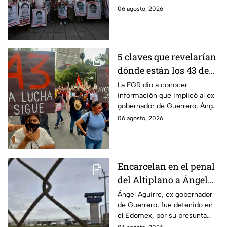
se ha conocido el paradero de
06 agosto, 2026
los estudiantes a pesar de las
detenciones por el caso.
5 claves que revelarían
dónde están los 43 de
Ayotzinapa tras
La FGR dio a conocer
información que implicó al ex
captura de Ángel
gobernador de Guerrero, Ángel
Aguirre, ex gobernador
Aguirre, quien fue detenido
06 agosto, 2026
de Guerrero
por su presunta relación con el
caso Ayotzinapa.
Encarcelan en el penal
del Altiplano a Ángel
Aguirre, ex gobernador
Ángel Aguirre, ex gobernador
de Guerrero, fue detenido en
de Guerrero por caso
el Edomex, por su presunta
Ayotzinapa
participación en la