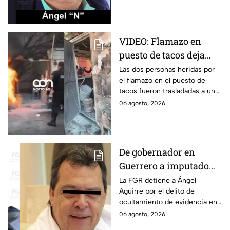
Ayotzinapa.
VIDEO: Flamazo en
puesto de tacos deja
dos heridos en CDMX
Las dos personas heridas por
el flamazo en el puesto de
tacos fueron trasladadas a un
hospital para recibir atención
06 agosto, 2026
especializada; su vida no corre
peligro.
De gobernador en
Guerrero a imputado
por la "Verdad
La FGR detiene a Ángel
Aguirre por el delito de
Histórica"; Así fue como
ocultamiento de evidencia en
Ángel Aguirre obstruyó
el caso Ayotzinapa. Esta es la
06 agosto, 2026
la justicia en caso
línea del tiempo del caso que