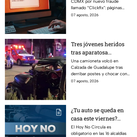
CDMX por nuevo fraude
extraños en la PC?
llamado “Clickfix": páginas
Cuidado, podrías ser
falsas que engañan para
07 agosto, 2026
víctima del peligroso
ejecutar comandos y robar
"Clickfix"
información de tu equipo.
Tres jóvenes heridos
tras aparatosa
volcadura en Tepeyac
Una camioneta volcó en
Calzada de Guadalupe tras
Insurgentes y operativo
derribar postes y chocar con
en la Juárez, mientras
un árbol, dejando a tres
07 agosto, 2026
dormía
jóvenes lesionados.
¿Tu auto se queda en
casa este viernes?
Revisa el Hoy No
El Hoy No Circula es
obligatorio en las 16 alcaldías
Circula de este 7 de