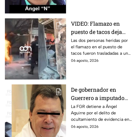
Ayotzinapa.
VIDEO: Flamazo en
puesto de tacos deja
dos heridos en CDMX
Las dos personas heridas por
el flamazo en el puesto de
tacos fueron trasladadas a un
hospital para recibir atención
06 agosto, 2026
especializada; su vida no corre
peligro.
De gobernador en
Guerrero a imputado
por la "Verdad
La FGR detiene a Ángel
Aguirre por el delito de
Histórica"; Así fue como
ocultamiento de evidencia en
Ángel Aguirre obstruyó
el caso Ayotzinapa. Esta es la
06 agosto, 2026
la justicia en caso
línea del tiempo del caso que