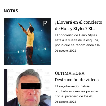
NOTAS
¿Lloverá en el concierto
de Harry Styles? El
pronóstico del clima
El concierto de Harry Styles
está a la vuelta de la esquina,
para este viernes en
por lo que se recomienda a las
CDMX
y los fanáticos revisar el clima
06 agosto, 2026
en CDMX antes de salir de
casa.
ÚLTIMA HORA |
Destrucción de videos
clave y amenazas a
El exgobernador habría
ocultado evidencias para dar
testigos por parte de
con el paradero de los 43
exgobernador Ángel
estudiantes desaparecidos de
06 agosto, 2026
Aguirre: FGR