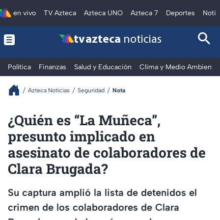
en vivo
TV Azteca
Azteca UNO
Azteca 7
Deportes
Notic
tv azteca
noticias
Política
Finanzas
Salud y Educación
Clima y Medio Ambiente
Azteca Noticias
Seguridad
Nota
¿Quién es “La Muñeca”,
presunto implicado en
asesinato de colaboradores de
Clara Brugada?
Su captura amplió la lista de detenidos el
crimen de los colaboradores de Clara