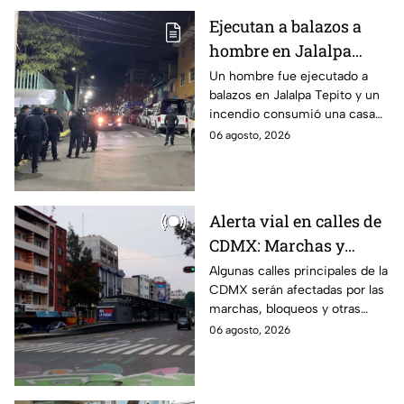
Ejecutan a balazos a
hombre en Jalalpa
Tepito; hay un
Un hombre fue ejecutado a
balazos en Jalalpa Tepito y un
detenido, mientras
incendio consumió una casa
dormía
improvisada en pleno Centro
06 agosto, 2026
Histórico.
Alerta vial en calles de
CDMX: Marchas y
bloqueos afectan
Algunas calles principales de la
CDMX serán afectadas por las
circulación este jueves;
marchas, bloqueos y otras
rutas alternas
protestas de este jueves;
06 agosto, 2026
conoce las rutas alternas y
evita el tráfico.