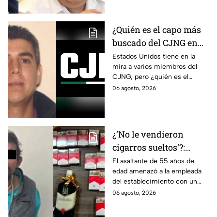
Ayotzinapa
ocurrió bajo su gestión en el
estado.
¿Quién es el capo más
buscado del CJNG en
Estados Unidos?
Estados Unidos tiene en la
mira a varios miembros del
CJNG, pero ¿quién es el
miembro más buscado por el
06 agosto, 2026
que ofrecen 25 millones de
dólares?
¿‘No le vendieron
cigarros sueltos’?:
Detienen a hombre tras
El asaltante de 55 años de
edad amenazó a la empleada
asaltar una tienda y
del establecimiento con un
llevarse más de 30
arma de fuego, llevándose
06 agosto, 2026
cajetillas en Iztapalapa
cigarros y botellas de alcohol.