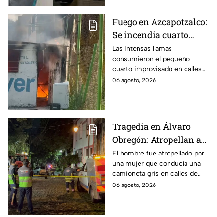
Fuego en Azcapotzalco:
Se incendia cuarto
improvisado en la
Las intensas llamas
consumieron el pequeño
Industrial Vallejo;
cuarto improvisado en calles
rompen cadenas para
de Azcapotzalco; bomberos
06 agosto, 2026
combatir las llamas
tuvieron que romper cadenas
para controlar el incendio.
Tragedia en Álvaro
Obregón: Atropellan a
hombre en situación de
El hombre fue atropellado por
una mujer que conducía una
calle y queda prensado
camioneta gris en calles de
en San Ángel, CDMX
San Ángel; la responsable ya
06 agosto, 2026
fue detenida y llevada al
Ministerio Público.