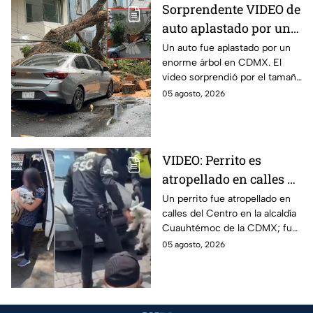
Sorprendente VIDEO de
auto aplastado por un
árbol en CDMX: así fue
Un auto fue aplastado por un
enorme árbol en CDMX. El
el momento exacto
video sorprendió por el tamaño
del árbol que dejó destruido el
05 agosto, 2026
vehículo en la alcaldía Benito
Juárez.
VIDEO: Perrito es
atropellado en calles de
la alcaldía
Un perrito fue atropellado en
calles del Centro en la alcaldía
Cuauhtémoc; policías
Cuauhtémoc de la CDMX; fue
lo rescatan y entregan
rescatado y resguardado por
05 agosto, 2026
a su dueña
policías de tránsito y
entregado a su dueña.