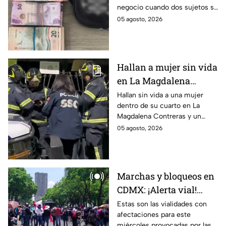
negocio cuando dos sujetos se
Iztacalco
acercaron y lo despojaron de
05 agosto, 2026
su dinero en efectivo en
Iztacalco.
Hallan a mujer sin vida
en La Magdalena
Contreras y choque en
Hallan sin vida a una mujer
dentro de su cuarto en La
la Del Valle, mientras
Magdalena Contreras y un
dormía
choque por velocidad impacta
05 agosto, 2026
autos en la Del Valle.
Marchas y bloqueos en
CDMX: ¡Alerta vial!
Reabren Periférico tras
Estas son las vialidades con
afectaciones para este
cierre de manifestantes
miércoles provocadas por las