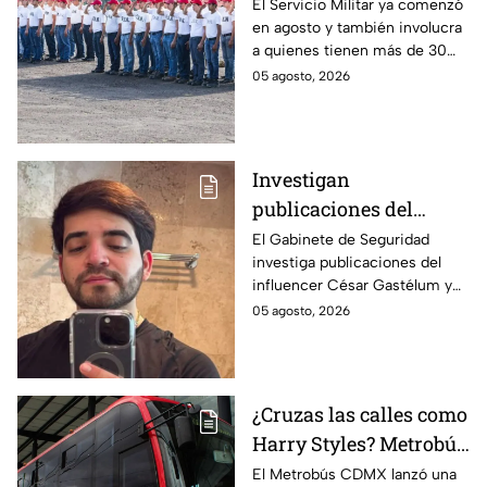
tener que hacer el
El Servicio Militar ya comenzó
en agosto y también involucra
Servicio Militar 2026 si
a quienes tienen más de 30
saliste sorteado en
años. Conoce quiénes deben
05 agosto, 2026
agosto
presentarse y en qué casos
aplica esta obligación.
Investigan
publicaciones del
influencer César
El Gabinete de Seguridad
investiga publicaciones del
Gastélum por alusión a
influencer César Gastélum y
"La Mayiza"
analiza videos tras su
05 agosto, 2026
asesinato durante una
transmisión en vivo en
Culiacán.
¿Cruzas las calles como
Harry Styles? Metrobús
lanza
El Metrobús CDMX lanzó una