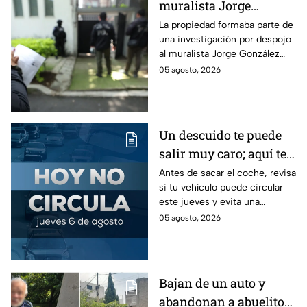
muralista Jorge
González Camarena en
La propiedad formaba parte de
una investigación por despojo
la Del Valle y la
al muralista Jorge González
recupera| FOTOS
Camarena por un predio en la
05 agosto, 2026
colonia del Valle, alcaldía
Benito Juárez.
Un descuido te puede
salir muy caro; aquí te
contamos cómo queda
Antes de sacar el coche, revisa
si tu vehículo puede circular
el Hoy No Circula para
este jueves y evita una
este jueves
sanción que puede afectar tu
05 agosto, 2026
bolsillo.
Bajan de un auto y
abandonan a abuelito