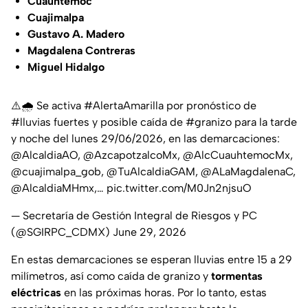
Cuauhtémoc
Cuajimalpa
Gustavo A. Madero
Magdalena Contreras
Miguel Hidalgo
⚠️🌧️ Se activa
#AlertaAmarilla
por pronóstico de
#lluvias
fuertes y posible caída de
#granizo
para la tarde
y noche del lunes 29/06/2026, en las demarcaciones:
@AlcaldiaAO
,
@AzcapotzalcoMx
,
@AlcCuauhtemocMx
,
@cuajimalpa_gob
,
@TuAlcaldiaGAM
,
@ALaMagdalenaC
,
@AlcaldiaMHmx
,…
pic.twitter.com/M0Jn2njsuO
— Secretaría de Gestión Integral de Riesgos y PC
(@SGIRPC_CDMX)
June 29, 2026
En estas demarcaciones se esperan lluvias entre 15 a 29
milímetros, así como caída de granizo y
tormentas
eléctricas
en las próximas horas. Por lo tanto, estas