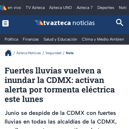
en vivo
TV Azteca
Azteca UNO
Azteca 7
Deportes
Notic
tv azteca
noticias
Política
Finanzas
Salud y Educación
Clima y Medio Ambiente
Azteca Noticias
Seguridad
Nota
Fuertes lluvias vuelven a
inundar la CDMX: activan
alerta por tormenta eléctrica
este lunes
Junio se despide de la CDMX con fuertes
lluvias en todas las alcaldías de la CDMX,