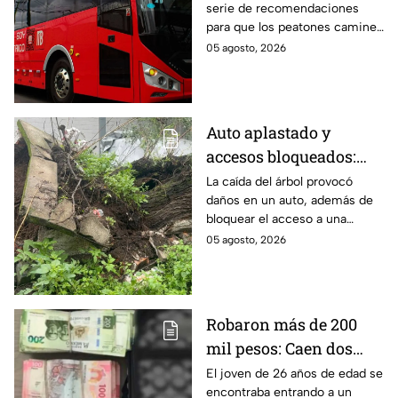
serie de recomendaciones
recomendaciones de
para que los peatones caminen
seguridad para
y crucen las calles con
05 agosto, 2026
peatones en CDMX
seguridad; te compartimos los
consejos.
Auto aplastado y
accesos bloqueados:
Cae gigantesco árbol en
La caída del árbol provocó
daños en un auto, además de
calles de la GAM y deja
bloquear el acceso a una
graves daños
unidad habitacional en la
05 agosto, 2026
Gustavo A. Madero (GAM); así
fue el accidente.
Robaron más de 200
mil pesos: Caen dos
hombres tras asaltar a
El joven de 26 años de edad se
encontraba entrando a un
un joven en calles de