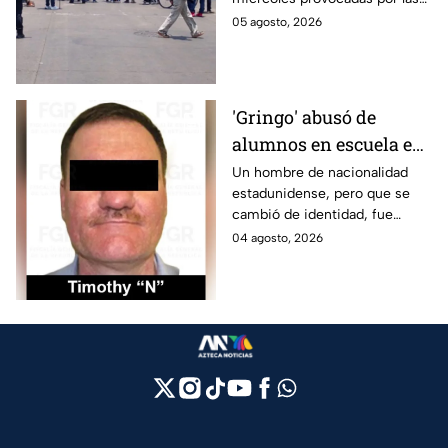
en San Jerónimo
marchas, bloqueos y trabajos
05 agosto, 2026
de emergencia en CDMX;
conoce las rutas alternas.
'Gringo' abusó de
alumnos en escuela en
Azcapotzalco y recibe
Un hombre de nacionalidad
estadunidense, pero que se
16 años de sentencia
cambió de identidad, fue
sentenciado por haber
04 agosto, 2026
abusado sexualmente de
alumnos en una escuela en
Azcapotzalco.