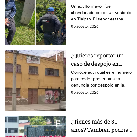
de 83 años en CDMX
Un adulto mayor fue
abandonado desde un vehículo
con demencia senil
en Tlalpan. El señor estaba
desorientado y la ayuda de
05 agosto, 2026
vecinos permitió que fuera
rescatado por la policía de
CDMX.
¿Quieres reportar un
caso de despojo en
CDMX? El número que
Conoce aquí cuál es el número
para poder presentar una
tienes que marcar y lo
denuncia por despojo en la
que tienes que hacer
CDMX y qué hacer si eres
05 agosto, 2026
víctima de este delito que se
castiga con cárcel.
¿Tienes más de 30
años? También podrías