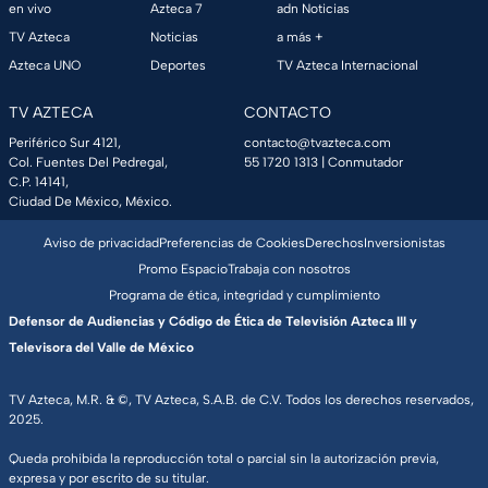
en vivo
Azteca 7
adn Noticias
TV Azteca
Noticias
a más +
Azteca UNO
Deportes
TV Azteca Internacional
TV AZTECA
CONTACTO
Periférico Sur 4121,
contacto@tvazteca.com
Col. Fuentes Del Pedregal,
55 1720 1313
| Conmutador
C.P. 14141,
Ciudad De México, México.
Aviso de privacidad
Preferencias de Cookies
Derechos
Inversionistas
Promo Espacio
Trabaja con nosotros
Programa de ética, integridad y cumplimiento
Defensor de Audiencias y Código de Ética de Televisión Azteca III y
Televisora del Valle de México
TV Azteca, M.R. & ©, TV Azteca, S.A.B. de C.V. Todos los derechos reservados,
2025.
Queda prohibida la reproducción total o parcial sin la autorización previa,
expresa y por escrito de su titular.