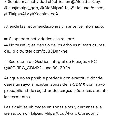
⚡️ Se observa actividad eléctrica en
@Alcaldia_Coy
,
@cuajimalpa_gob
,
@AlcMilpaAlta
,
@TlahuacRenace
,
@TlalpanAl
y
@XochimilcoAl
.
Atiende las recomendaciones y mantente informado.
➡️ Suspender actividades al aire libre
➡️ No te refugies debajo de los árboles ni estructuras
de…
pic.twitter.com/cu83Dnnxne
— Secretaría de Gestión Integral de Riesgos y PC
(@SGIRPC_CDMX)
June 30, 2026
Aunque no es posible predecir con exactitud dónde
caerá un
rayo
, sí existen zonas de la
CDMX
con mayor
probabilidad de registrar descargas eléctricas durante
las tormentas.
Las alcaldías ubicadas en zonas altas y cercanas a la
sierra, como Tlalpan, Milpa Alta, Álvaro Obregón y