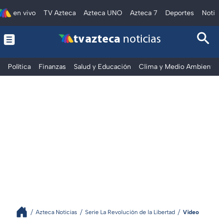
en vivo
TV Azteca
Azteca UNO
Azteca 7
Deportes
Notic
tv azteca
noticias
Política
Finanzas
Salud y Educación
Clima y Medio Ambiente
Azteca Noticias
Serie La Revolución de la Libertad
Video