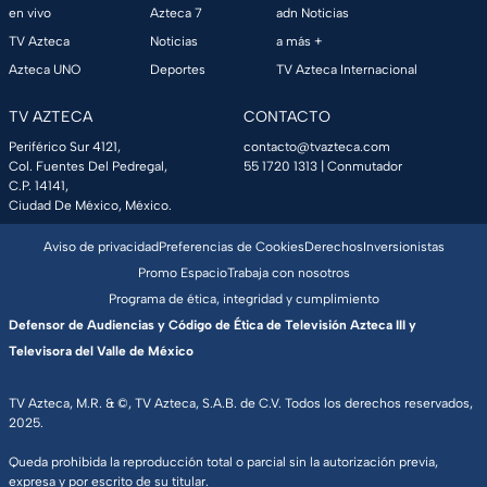
en vivo
Azteca 7
adn Noticias
TV Azteca
Noticias
a más +
Azteca UNO
Deportes
TV Azteca Internacional
TV AZTECA
CONTACTO
Periférico Sur 4121,
contacto@tvazteca.com
Col. Fuentes Del Pedregal,
55 1720 1313
| Conmutador
C.P. 14141,
Ciudad De México, México.
Aviso de privacidad
Preferencias de Cookies
Derechos
Inversionistas
Promo Espacio
Trabaja con nosotros
Programa de ética, integridad y cumplimiento
Defensor de Audiencias y Código de Ética de Televisión Azteca III y
Televisora del Valle de México
TV Azteca, M.R. & ©, TV Azteca, S.A.B. de C.V. Todos los derechos reservados,
2025.
Queda prohibida la reproducción total o parcial sin la autorización previa,
expresa y por escrito de su titular.