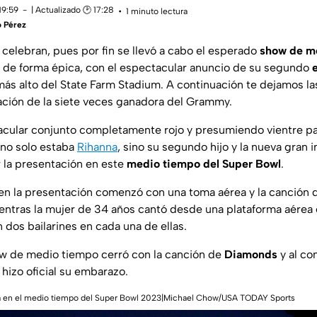
19:59
| Actualizado 🕑 17:28
1 minuto lectura
o Pérez
celebran, pues por fin se llevó a cabo el esperado
show de m
o de forma épica, con el espectacular anuncio de su segundo
más alto del
State Farm Stadium
. A continuación te dejamos l
ación de la siete veces ganadora del Grammy.
acular conjunto completamente rojo y presumiendo vientre par
 no solo estaba
Rihanna
, sino su segundo hijo y la nueva gran i
 la presentación en este
medio tiempo del Super Bowl
.
en la presentación comenzó con una toma aérea y la canción
ientras la mujer de 34 años cantó desde una plataforma aérea
 dos bailarines en cada una de ellas.
how de medio tiempo cerró con la canción de
Diamonds
y al con
hizo oficial su embarazo.
na en el medio tiempo del Super Bowl 2023|Michael Chow/USA TODAY Sports