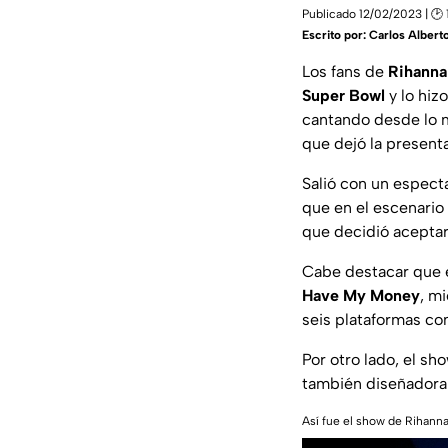
Publicado 12/02/2023 | 🕑 
Escrito por:
Carlos Albert
Los fans de
Rihanna
Super Bowl
y lo hiz
cantando desde lo 
que dejó la present
Salió con un espect
que en el escenario
que decidió aceptar
Cabe destacar que 
Have My Money
, m
seis plataformas con
Por otro lado, el s
también diseñadora 
Así fue el show de Rihan