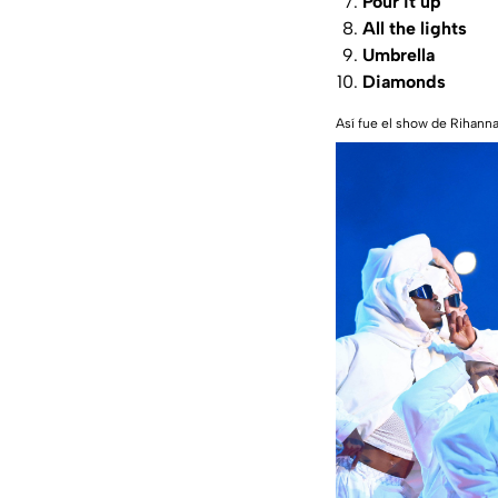
Pour it up
All the lights
Umbrella
Diamonds
Así fue el show de Rihann