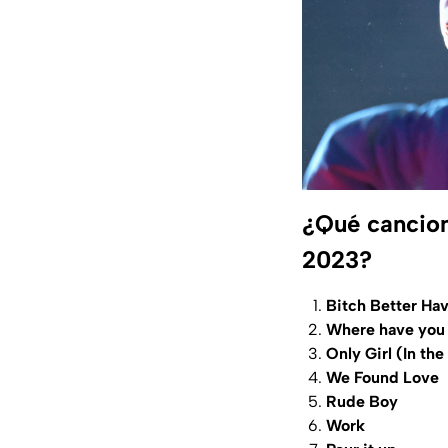
¿Qué cancion
2023?
Bitch Better H
Where have you
Only Girl (In the
We Found Love
Rude Boy
Work