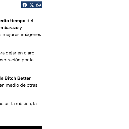
edio tiempo
del
embarazo
y
as mejores imágenes
a dejar en claro
nspiración por la
 de
Bitch Better
 en medio de otras
cluir la música, la