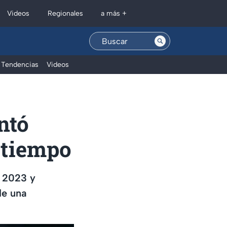
Regionales
Videos
a más +
Tendencias
Videos
ntó
 tiempo
 2023 y
de una