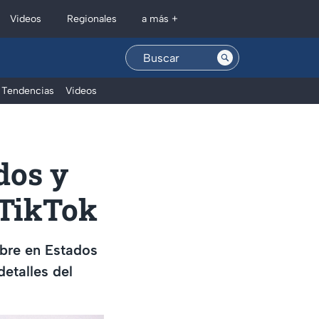
Regionales
Videos
a más +
Tendencias
Videos
dos y
 TikTok
mbre en Estados
etalles del