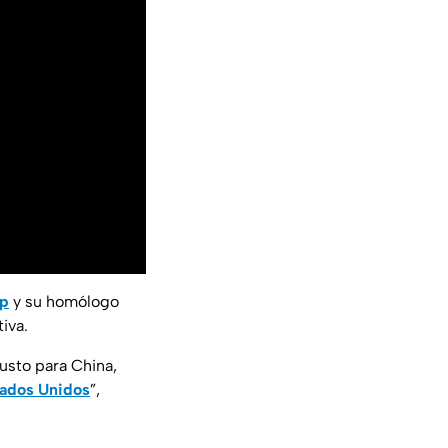
mp
y su homólogo
iva.
usto para China,
ados Unidos
”,