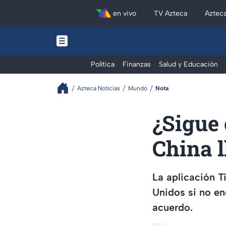
en vivo
TV Azteca
Aztec
Política
Finanzas
Salud y Educación
Azteca Noticias
Mundo
Nota
¿Sigue
China 
La aplicación T
Unidos si no en
acuerdo.