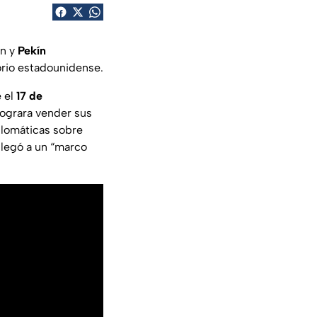
on y
Pekín
orio estadounidense.
e el
17 de
ograra vender sus
plomáticas sobre
legó a un “marco