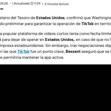
 08:28
| Actualizado 🕑 11:29
2 minutos lectura
ras
etario del Tesoro de
Estados Unidos
, confirmó que Washingt
do preliminar para garantizar la operación de
TikTok
en territ
a popular plataforma de videos cortos tenía como fecha límit
5
para dejar de operar en
Estados Unidos,
en caso de que no l
empresa estadounidense. Sin embargo, tras negociaciones di
en las que
TikTok
fue un punto clave,
Bessent
aseguró que se l
e permitiría mantener la app activa.