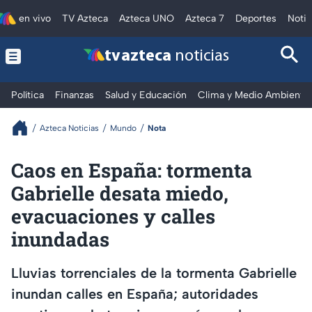
en vivo
TV Azteca
Azteca UNO
Azteca 7
Deportes
Notic
tv azteca
noticias
Política
Finanzas
Salud y Educación
Clima y Medio Ambiente
Azteca Noticias
Mundo
Nota
Caos en España: tormenta
Gabrielle desata miedo,
evacuaciones y calles
inundadas
Lluvias torrenciales de la tormenta Gabrielle
inundan calles en España; autoridades