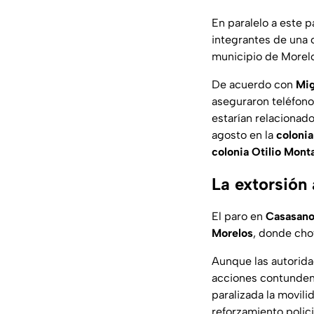
En paralelo a este p
integrantes de una 
municipio de Morel
De acuerdo con
Mig
aseguraron teléfon
estarían relacionad
agosto en la
colonia
colonia Otilio Mont
La extorsión
El paro en
Casasan
Morelos
, donde cho
Aunque las autorida
acciones contunden
paralizada la movil
reforzamiento polici