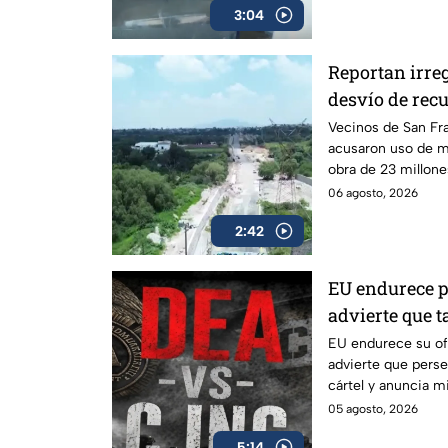
3:04
Reportan irre
desvío de recu
Cuautitlán Izc
Vecinos de San Fr
acusaron uso de ma
obra de 23 millone
inconclusa en Cuau
06 agosto, 2026
2:42
EU endurece p
advierte que t
que protejan a
EU endurece su of
advierte que perseg
cártel y anuncia m
líderes.
05 agosto, 2026
5:14