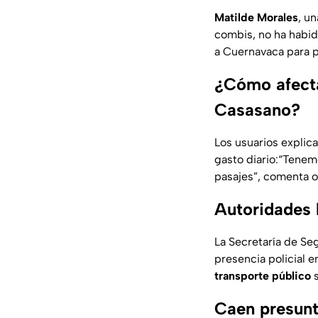
Matilde Morales
, u
combis, no ha habi
a Cuernavaca para p
¿Cómo afecta
Casasano?
Los usuarios explica
gasto diario:
“Tenemo
pasajes”
, comenta o
Autoridades 
La Secretaría de Se
presencia policial 
transporte público
s
Caen presunt