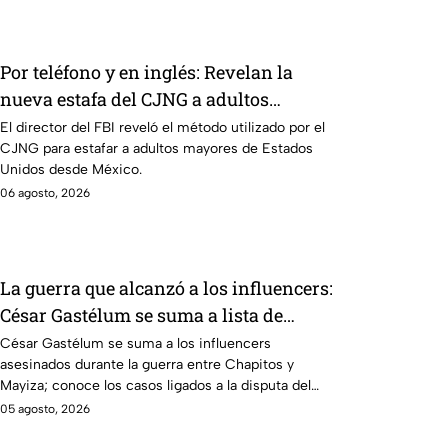
Por teléfono y en inglés: Revelan la
nueva estafa del CJNG a adultos
mayores de Estados Unidos
El director del FBI reveló el método utilizado por el
CJNG para estafar a adultos mayores de Estados
Unidos desde México.
06 agosto, 2026
La guerra que alcanzó a los influencers:
César Gastélum se suma a lista de
asesinados entre guerra de Chapitos-
César Gastélum se suma a los influencers
asesinados durante la guerra entre Chapitos y
Mayiza
Mayiza; conoce los casos ligados a la disputa del
Cártel de Sinaloa.
05 agosto, 2026