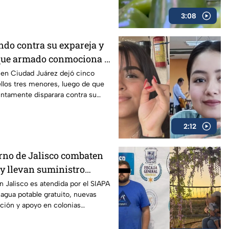
3:08
ndo contra su expareja y
aque armado conmociona a
z
en Ciudad Juárez dejó cinco
ellos tres menores, luego de que
ntamente disparara contra su
a pareja.
2:12
rno de Jalisco combaten
 y llevan suministro
to a colonias afectadas
en Jalisco es atendida por el SIAPA
agua potable gratuito, nuevas
ación y apoyo en colonias