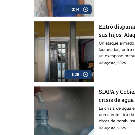
2:14
Entró dispara
sus hijos: At
Ciudad Juáre
Un ataque armado 
lesionados, entre 
un exesposo presu
expareja y su nuev
06 agosto, 2026
1:28
SIAPA y Gobie
crisis de agua
potable gratui
La crisis de agua 
con suministro de 
obras de potabiliz
afectadas.
06 agosto, 2026