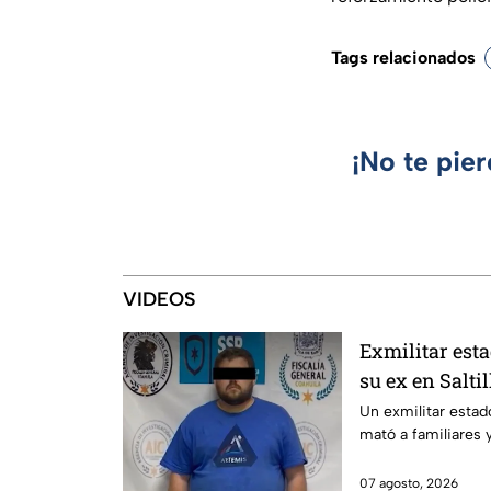
Tags relacionados
¡No te pie
VIDEOS
Exmilitar est
su ex en Saltil
llevó a su hijo
Un exmilitar estad
mató a familiares y 
07 agosto, 2026