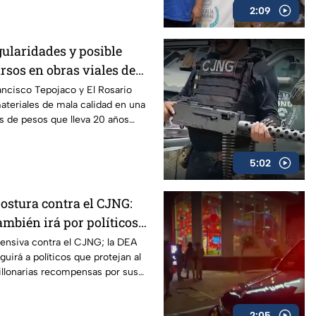
2:09
gularidades y posible
rsos en obras viales de
alli, Edomex
ancisco Tepojaco y El Rosario
teriales de mala calidad en una
s de pesos que lleva 20 años
titlán Izcalli, Edomex.
5:02
ostura contra el CJNG:
ambién irá por políticos
l cártel
ensiva contra el CJNG; la DEA
uirá a políticos que protejan al
illonarias recompensas por sus
2:05