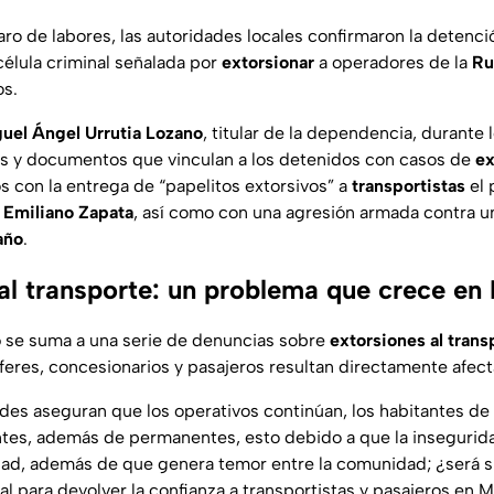
aro de labores, las autoridades locales confirmaron la detenc
célula criminal señalada por
extorsionar
a operadores de la
Ru
os.
uel Ángel Urrutia Lozano
, titular de la dependencia, durante 
os y documentos que vinculan a los detenidos con casos de
ex
os con la entrega de
“papelitos extorsivos”
a
transportistas
el
 Emiliano Zapata
, así como con una agresión armada contra un
año
.
 al transporte: un problema que crece en
o
se suma a una serie de denuncias sobre
extorsiones al trans
feres, concesionarios y pasajeros resultan directamente afec
des aseguran que los operativos continúan, los habitantes de
tes, además de permanentes, esto debido a que la insegurid
idad, además de que genera temor entre la comunidad; ¿será su
al para devolver la confianza a transportistas y pasajeros en 