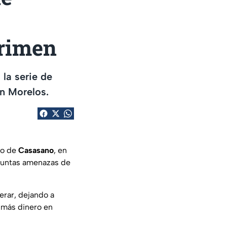
crimen
 la serie de
en Morelos.
do de
Casasano
, en
esuntas amenazas de
erar, dejando a
r más dinero en