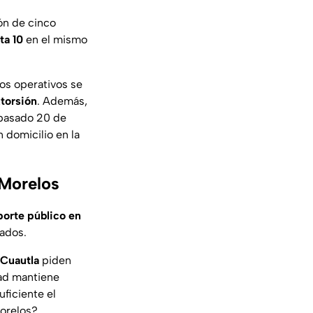
ión de cinco
ta 10
en el mismo
los operativos se
torsión
. Además,
 pasado 20 de
 domicilio en la
 Morelos
porte público en
tados.
Cuautla
piden
ad mantiene
ficiente el
Morelos?