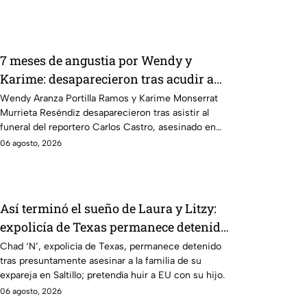
7 meses de angustia por Wendy y
Karime: desaparecieron tras acudir a
funeral de reportero en Veracruz
Wendy Aranza Portilla Ramos y Karime Monserrat
Murrieta Reséndiz desaparecieron tras asistir al
funeral del reportero Carlos Castro, asesinado en
Poza Rica, Veracruz.
06 agosto, 2026
Así terminó el sueño de Laura y Litzy:
expolicía de Texas permanece detenido
por multihomicidio en Saltillo
Chad ‘N’, expolicía de Texas, permanece detenido
tras presuntamente asesinar a la familia de su
expareja en Saltillo; pretendía huir a EU con su hijo.
06 agosto, 2026