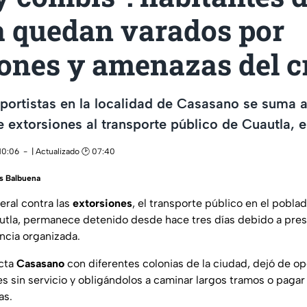
a quedan varados por
iones y amenazas del 
sportistas en la localidad de Casasano se suma a
 extorsiones al transporte público de Cuautla, 
10:06
| Actualizado 🕑 07:40
is Balbuena
eral contra las
extorsiones
, el transporte público en el pobla
autla, permanece detenido desde hace tres días debido a pr
ncia organizada.
ecta
Casasano
con diferentes colonias de la ciudad, dejó de op
es sin servicio y obligándolos a caminar largos tramos o paga
as.