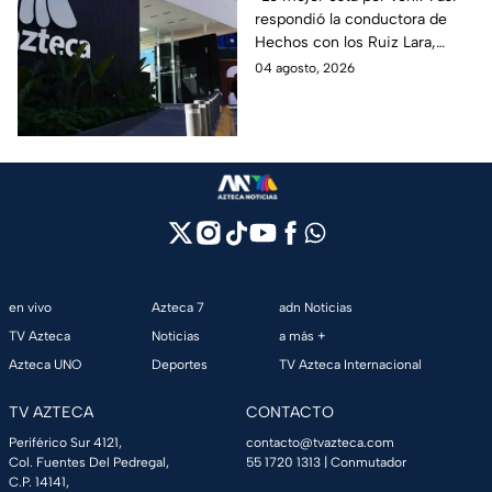
respondió la conductora de
la televisora sobre los
Hechos con los Ruiz Lara,
rumores difundidos
Christian Lara, ante la
04 agosto, 2026
polémica generada por
supuestos cambios en TV
Azteca.
en vivo
Azteca 7
adn Noticias
TV Azteca
Noticias
a más +
Azteca UNO
Deportes
TV Azteca Internacional
TV AZTECA
CONTACTO
Periférico Sur 4121,
contacto@tvazteca.com
Col. Fuentes Del Pedregal,
55 1720 1313
| Conmutador
C.P. 14141,