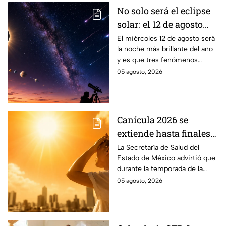
No solo será el eclipse
solar: el 12 de agosto
ocurrirán tres
El miércoles 12 de agosto será
la noche más brillante del año
fenómenos
y es que tres fenómenos
astronómicos que
astronómicos ocurrirán el
05 agosto, 2026
México sí podrá ver
mismo día, además del eclipse
solar.
Canícula 2026 se
extiende hasta finales
de agosto: estas son las
La Secretaría de Salud del
Estado de México advirtió que
enfermedades más
durante la temporada de la
comunes de la
canícula 2026 suelen aumentar
05 agosto, 2026
temporada
ciertos tipos de
enfermedades.