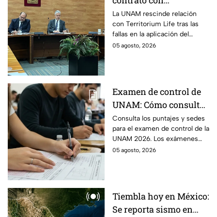
contrato con
Territorium Life, alista
La UNAM rescinde relación
con Territorium Life tras las
auditoría externa y
fallas en la aplicación del
recurrirá a la ASF tras
examen de licenciatura y
05 agosto, 2026
exámenes de
recurrirá a la ASF.
licenciatura
Examen de control de
UNAM: Cómo consultar
si eres candidato
Consulta los puntajes y sedes
para el examen de control de la
UNAM 2026. Los exámenes
serán del 12 al 19 de agosto y el
05 agosto, 2026
ciclo escolar inicia el 31 de
agosto.
Tiembla hoy en México:
Se reporta sismo en