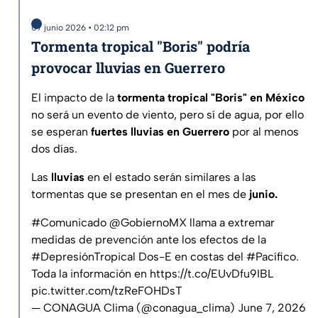
07 junio 2026 • 02:12 pm
Tormenta tropical "Boris" podría
provocar lluvias en Guerrero
El impacto de la
tormenta tropical "Boris" en México
no será un evento de viento, pero sí de agua, por ello
se esperan
fuertes lluvias en Guerrero
por al menos
dos días.
Las
lluvias
en el estado serán similares a las
tormentas que se presentan en el mes de
junio.
#Comunicado
@GobiernoMX
llama a extremar
medidas de prevención ante los efectos de la
#DepresiónTropical
Dos-E en costas del
#Pacífico
.
Toda la información en
https://t.co/EUvDfu9IBL
pic.twitter.com/tzReFOHDsT
— CONAGUA Clima (@conagua_clima)
June 7, 2026