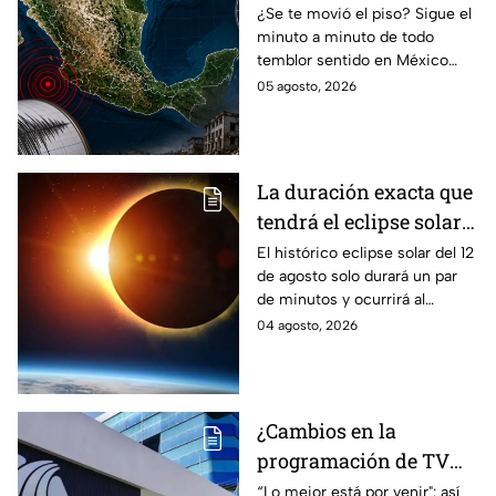
estos estados hoy
¿Se te movió el piso? Sigue el
minuto a minuto de todo
miércoles 5 de agosto
temblor sentido en México
con magnitud, epicentro y
05 agosto, 2026
reporte oficial de autoridades.
La duración exacta que
tendrá el eclipse solar
del 12 de agosto que
El histórico eclipse solar del 12
de agosto solo durará un par
oscurecerá el cielo
de minutos y ocurrirá al
completamente
atardecer en diferentes
04 agosto, 2026
ciudades del mundo.
¿Cambios en la
programación de TV
Azteca? Esto respondió
“Lo mejor está por venir": así