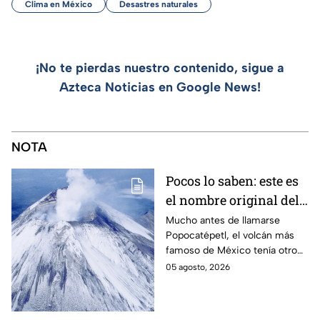
Clima en México
Desastres naturales
¡No te pierdas nuestro contenido, sigue a
Azteca Noticias en Google News!
NOTA
Pocos lo saben: este es
el nombre original del
volcán Popocatépetl
Mucho antes de llamarse
Popocatépetl, el volcán más
famoso de México tenía otro
nombre que pocos conocen y
05 agosto, 2026
que revela parte de la
cosmovisión de los pueblos
originarios.