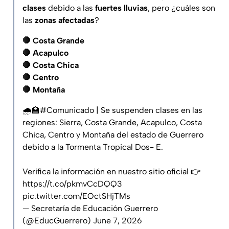
clases
debido a las
fuertes lluvias
, pero ¿cuáles son
las
zonas afectadas
?
🛑 Costa Grande
🛑 Acapulco
🛑 Costa Chica
🛑 Centro
🛑 Montaña
🌧️🏫
#Comunicado
| Se suspenden clases en las
regiones: Sierra, Costa Grande, Acapulco, Costa
Chica, Centro y Montaña del estado de Guerrero
debido a la Tormenta Tropical Dos- E.
Verifica la información en nuestro sitio oficial 👉
https://t.co/pkmvCcDQQ3
pic.twitter.com/EOctSHjTMs
— Secretaría de Educación Guerrero
(@EducGuerrero)
June 7, 2026