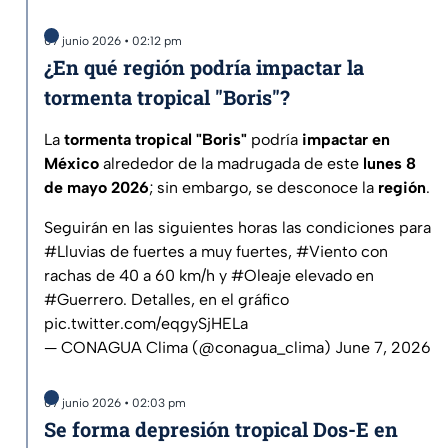
07 junio 2026 • 02:12 pm
¿En qué región podría impactar la
tormenta tropical "Boris"?
La
tormenta tropical "Boris"
podría
impactar en
México
alrededor de la madrugada de este
lunes 8
de mayo 2026
; sin embargo, se desconoce la
región
.
Seguirán en las siguientes horas las condiciones para
#Lluvias
de fuertes a muy fuertes,
#Viento
con
rachas de 40 a 60 km/h y
#Oleaje
elevado en
#Guerrero
. Detalles, en el gráfico
pic.twitter.com/eqgySjHELa
— CONAGUA Clima (@conagua_clima)
June 7, 2026
07 junio 2026 • 02:03 pm
Se forma depresión tropical Dos-E en