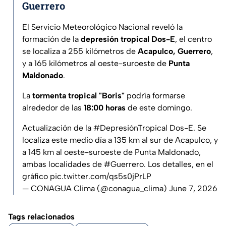
Guerrero
El Servicio Meteorológico Nacional reveló la
formación de la
depresión tropical Dos-E
, el centro
se localiza a 255 kilómetros de
Acapulco, Guerrero
,
y a 165 kilómetros al oeste-suroeste de
Punta
Maldonado
.
La
tormenta tropical "Boris"
podría formarse
alrededor de las
18:00 horas
de este domingo.
Actualización de la
#DepresiónTropical
Dos-E. Se
localiza este medio día a 135 km al sur de Acapulco, y
a 145 km al oeste-suroeste de Punta Maldonado,
ambas localidades de
#Guerrero
. Los detalles, en el
gráfico
pic.twitter.com/qs5s0jPrLP
— CONAGUA Clima (@conagua_clima)
June 7, 2026
Tags relacionados