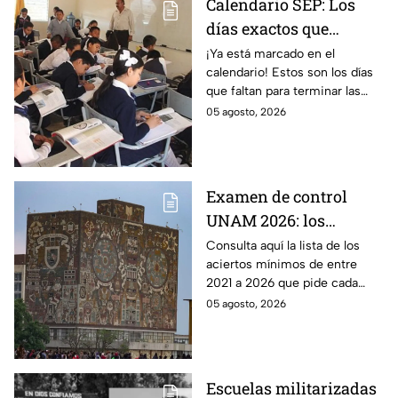
Calendario SEP: Los
días exactos que
quedan de las
¡Ya está marcado en el
calendario! Estos son los días
vacaciones de verano
que faltan para terminar las
antes del regreso a
vacaciones de verano y que dé
05 agosto, 2026
clases
comienzo el ciclo escolar SEP
2026-2027.
Examen de control
UNAM 2026: los
aciertos mínimos que
Consulta aquí la lista de los
aciertos mínimos de entre
pide cada carrera y
2021 a 2026 que pide cada
sede para ser
carrera para ser convocado al
05 agosto, 2026
convocado
examen de control de la UNAM
2026.
Escuelas militarizadas