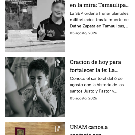
en la mira: Tamaulipas
acata cierre de
La SEP ordena frenar planteles
militarizados tras la muerte de
planteles tras el caso
Dafne Zapata en Tamaulipas,
Dafne Zapata; otros
generando el cierre de cinco
05 agosto, 2026
estados defienden su
escuelas y resistencia estatal.
modelo
Oración de hoy para
fortalecer la fe: La
plegaria para pedirle a
Conoce el santoral del 6 de
agosto con la historia de los
los Santos Justo y
santos Justo y Pastor y
Pastor por la
descubre la oración devocional
05 agosto, 2026
protección de la
de hoy para los niños.
infancia este 6 de
agosto
UNAM cancela