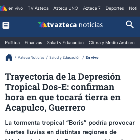
en vivo
TV Azteca
Azteca UNO
Azteca 7
Deportes
Notic
tv azteca
noticias
Política
Finanzas
Salud y Educación
Clima y Medio Ambiente
Azteca Noticias
Salud y Educación
En vivo
Trayectoria de la Depresión
Tropical Dos-E: confirman
hora en que tocará tierra en
Acapulco, Guerrero
La tormenta tropical “Boris” podría provocar
fuertes lluvias en distintas regiones de