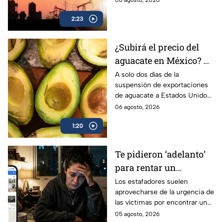
06 agosto, 2026
alarmante aumento de
2:23
importación de gas natural.
¿Subirá el precio del
aguacate en México? El
impacto tras el frenar
A solo dos días de la
suspensión de exportaciones
los envíos a Estados
de aguacate a Estados Unidos,
Unidos
se han acumulado más de 300
06 agosto, 2026
millones de pérdidas, pero
1:20
¿qué pasará con su precio?
Te pidieron ‘adelanto’
para rentar un
departamento en
Los estafadores suelen
aprovecharse de la urgencia de
CDMX? Así roban tu
las víctimas por encontrar una
dinero con las falsas
nueva casa o departamento
05 agosto, 2026
rentas en redes