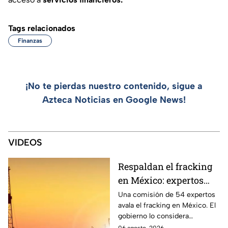
Tags relacionados
Finanzas
¡No te pierdas nuestro contenido, sigue a
Azteca Noticias en Google News!
VIDEOS
Respaldan el fracking
en México: expertos
avalan su viabilidad en
Una comisión de 54 expertos
avala el fracking en México. El
el noreste del país
gobierno lo considera
seguridad nacional ante el