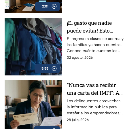
para robar su dinero y datos
sociales
2:01
personales.
¡El gasto que nadie
puede evitar! Esto
gastarán las familias
El regreso a clases se acerca y
las familias ya hacen cuentas.
mexicanas por el
Conoce cuánto cuestan los
regreso a clases 2026
uniformes, dónde buscan
02 agosto, 2026
ahorrar y por qué recomiendan
5:55
comprar.
“Nunca vas a recibir
una carta del IMPI”: Así
operan las estafas para
Los delincuentes aprovechan
la información pública para
“renovar tu marca” en
estafar a los emprendedores;
México; consejos para
les envían una carta
28 julio, 2026
protegerse
notificándoles que deben