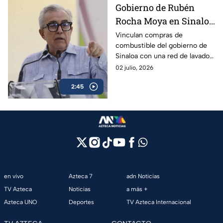
Gobierno de Rubén
Rocha Moya en Sinaloa
compró combustible a
Vinculan compras de
combustible del gobierno de
empresa ligada al
Sinaloa con una red de lavado
CJNG
de dinero y huachicol fiscal al
02 julio, 2026
servicio del Cártel Jalisco
2:45
Nueva Generación.
en vivo
Azteca 7
adn Noticias
TV Azteca
Noticias
a más +
Azteca UNO
Deportes
TV Azteca Internacional