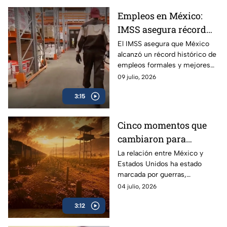
Empleos en México:
IMSS asegura récord
histórico, pero
El IMSS asegura que México
alcanzó un récord histórico de
encuesta revela
empleos formales y mejores
condiciones laborales
salarios, mientras cifras del
09 julio, 2026
críticas
INEGI reflejan renuncias,
3:15
precariedad e informalidad.
Cinco momentos que
cambiaron para
siempre la relación
La relación entre México y
Estados Unidos ha estado
entre México y Estados
marcada por guerras,
Unidos
migración y comercio. Estos
04 julio, 2026
cinco momentos explican
3:12
cómo evolucionó su historia.