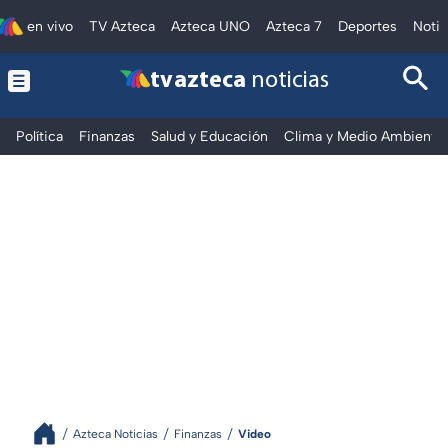
en vivo
TV Azteca
Azteca UNO
Azteca 7
Deportes
Notic
tv azteca
noticias
Política
Finanzas
Salud y Educación
Clima y Medio Ambiente
Azteca Noticias
Finanzas
Video