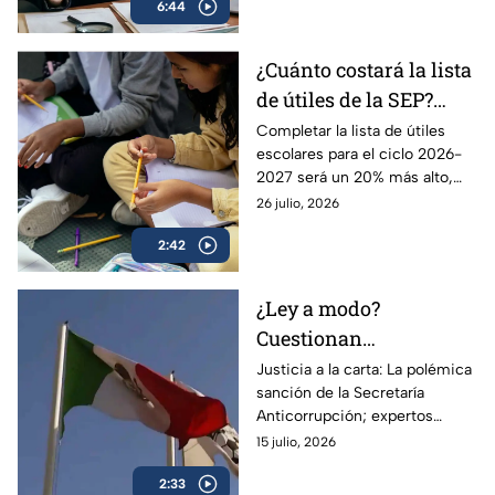
6:44
pagar para renovar su marca.
¿Cuánto costará la lista
de útiles de la SEP?
Adquirir los materiales
Completar la lista de útiles
escolares para el ciclo 2026-
escolares será más caro
2027 será un 20% más alto,
este ciclo 2026-2027
por lo que las familias
26 julio, 2026
mexicanas comienzan a
2:42
comprar de poco a poco.
¿Ley a modo?
Cuestionan
incongruencia de la
Justicia a la carta: La polémica
sanción de la Secretaría
Secretaría
Anticorrupción; expertos
Anticorrupción tras
señalan como incongruente
15 julio, 2026
multa a la Femexfut
2:33