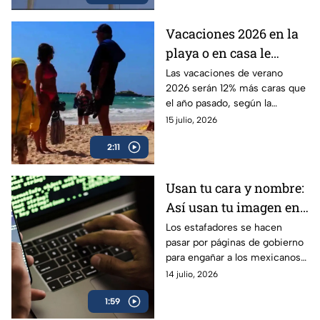
Vacaciones 2026 en la
playa o en casa le
costarán más caro a tu
Las vacaciones de verano
2026 serán 12% más caras que
cartera
el año pasado, según la
ANPEC; afecta el presupuesto
15 julio, 2026
familiar en cualquier tipo de
2:11
actividad recreativa.
Usan tu cara y nombre:
Así usan tu imagen en
redes sociales para
Los estafadores se hacen
pasar por páginas de gobierno
hacer fraudes en
para engañar a los mexicanos y
México
quitarles su dinero; esta es la
14 julio, 2026
historia de Nicté Ha, víctima
1:59
del robo de identidad.