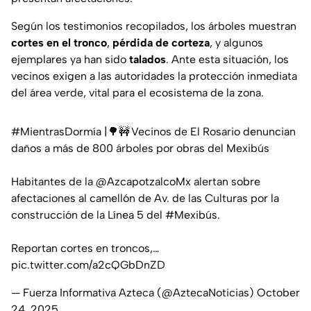
Según los testimonios recopilados, los árboles muestran
cortes en el tronco
,
pérdida de corteza
, y algunos
ejemplares ya han sido
talados
. Ante esta situación, los
vecinos exigen a las autoridades la protección inmediata
del área verde, vital para el ecosistema de la zona.
#MientrasDormía
|🌳🚧 Vecinos de El Rosario denuncian
daños a más de 800 árboles por obras del Mexibús
Habitantes de la
@AzcapotzalcoMx
alertan sobre
afectaciones al camellón de Av. de las Culturas por la
construcción de la Línea 5 del
#Mexibús
.
Reportan cortes en troncos,…
pic.twitter.com/a2cQGbDnZD
— Fuerza Informativa Azteca (@AztecaNoticias)
October
24, 2025