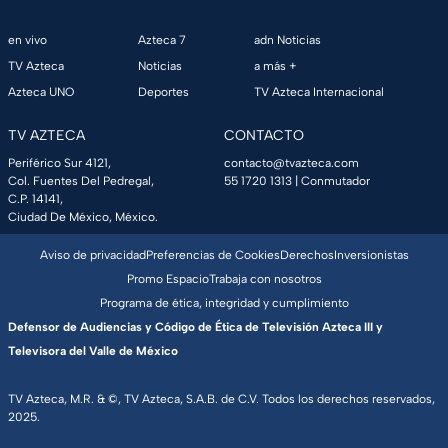
en vivo
Azteca 7
adn Noticias
TV Azteca
Noticias
a más +
Azteca UNO
Deportes
TV Azteca Internacional
TV AZTECA
CONTACTO
Periférico Sur 4121,
contacto@tvazteca.com
Col. Fuentes Del Pedregal,
55 1720 1313
| Conmutador
C.P. 14141,
Ciudad De México, México.
Aviso de privacidad
Preferencias de Cookies
Derechos
Inversionistas
Promo Espacio
Trabaja con nosotros
Programa de ética, integridad y cumplimiento
Defensor de Audiencias y Código de Ética de Televisión Azteca III y
Televisora del Valle de México
TV Azteca, M.R. & ©, TV Azteca, S.A.B. de C.V. Todos los derechos reservados,
2025.