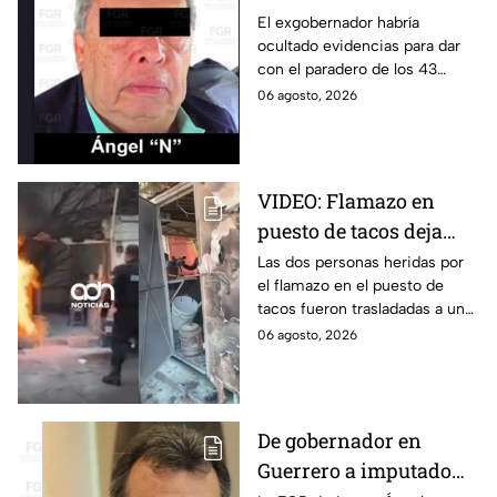
clave y amenazas a
El exgobernador habría
ocultado evidencias para dar
testigos por parte de
con el paradero de los 43
exgobernador Ángel
estudiantes desaparecidos de
06 agosto, 2026
Aguirre: FGR
Ayotzinapa.
VIDEO: Flamazo en
puesto de tacos deja
dos heridos en CDMX
Las dos personas heridas por
el flamazo en el puesto de
tacos fueron trasladadas a un
hospital para recibir atención
06 agosto, 2026
especializada; su vida no corre
peligro.
De gobernador en
Guerrero a imputado