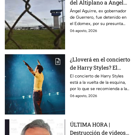
del Altiplano a Ángel
Aguirre, ex gobernador
Ángel Aguirre, ex gobernador
de Guerrero, fue detenido en
de Guerrero por caso
el Edomex, por su presunta
Ayotzinapa
participación en la
06 agosto, 2026
desaparición de los 43
normalistas de Ayotzinapa.
¿Lloverá en el concierto
de Harry Styles? El
pronóstico del clima
El concierto de Harry Styles
está a la vuelta de la esquina,
para este viernes en
por lo que se recomienda a las
CDMX
y los fanáticos revisar el clima
06 agosto, 2026
en CDMX antes de salir de
casa.
ÚLTIMA HORA |
Destrucción de videos