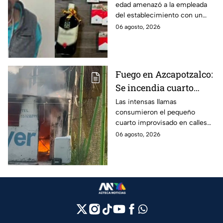
edad amenazó a la empleada
asaltar una tienda y
del establecimiento con un
llevarse más de 30
arma de fuego, llevándose
06 agosto, 2026
cajetillas en Iztapalapa
cigarros y botellas de alcohol.
Fuego en Azcapotzalco:
Se incendia cuarto
improvisado en la
Las intensas llamas
consumieron el pequeño
Industrial Vallejo;
cuarto improvisado en calles
rompen cadenas para
de Azcapotzalco; bomberos
06 agosto, 2026
combatir las llamas
tuvieron que romper cadenas
para controlar el incendio.