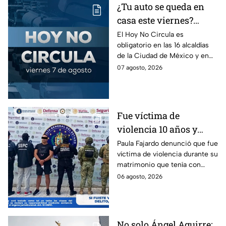
¿Tu auto se queda en
casa este viernes?
Revisa el Hoy No
El Hoy No Circula es
obligatorio en las 16 alcaldías
Circula de este 7 de
de la Ciudad de México y en
agosto
los municipios conurbados del
07 agosto, 2026
Estado de México.
Fue víctima de
violencia 10 años y
hasta ahora detienen al
Paula Fajardo denunció que fue
víctima de violencia durante su
presunto agresor: el
matrimonio que tenía con
caso de Paula Fajardo
Jorge Francisco “N”, quien fue
06 agosto, 2026
detenido por intento de
feminicidio.
No solo Ángel Aguirre: