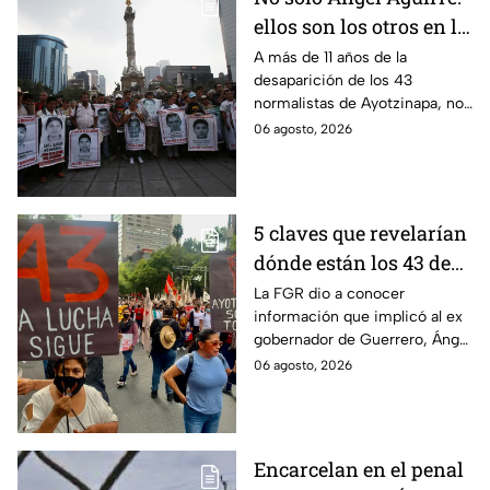
ellos son los otros en la
lupa por el caso
A más de 11 años de la
desaparición de los 43
Ayotzinapa
normalistas de Ayotzinapa, no
se ha conocido el paradero de
06 agosto, 2026
los estudiantes a pesar de las
detenciones por el caso.
5 claves que revelarían
dónde están los 43 de
Ayotzinapa tras
La FGR dio a conocer
información que implicó al ex
captura de Ángel
gobernador de Guerrero, Ángel
Aguirre, ex gobernador
Aguirre, quien fue detenido
06 agosto, 2026
de Guerrero
por su presunta relación con el
caso Ayotzinapa.
Encarcelan en el penal