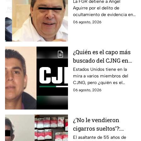
por la "Verdad
La FGR detiene a Ángel
Aguirre por el delito de
Histórica"; Así fue como
ocultamiento de evidencia en
Ángel Aguirre obstruyó
el caso Ayotzinapa. Esta es la
06 agosto, 2026
la justicia en caso
línea del tiempo del caso que
Ayotzinapa
ocurrió bajo su gestión en el
estado.
¿Quién es el capo más
buscado del CJNG en
Estados Unidos?
Estados Unidos tiene en la
mira a varios miembros del
CJNG, pero ¿quién es el
miembro más buscado por el
06 agosto, 2026
que ofrecen 25 millones de
dólares?
¿‘No le vendieron
cigarros sueltos’?:
Detienen a hombre tras
El asaltante de 55 años de