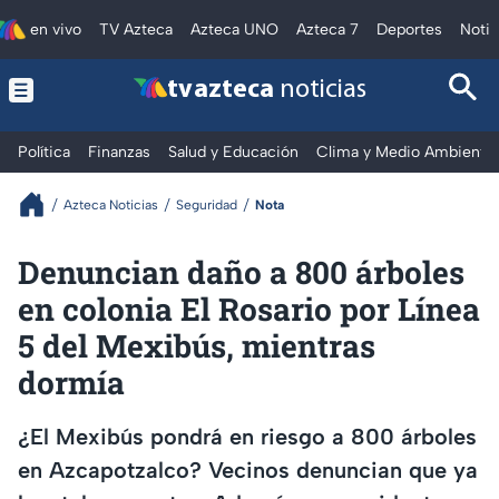
en vivo
TV Azteca
Azteca UNO
Azteca 7
Deportes
Notic
tv azteca
noticias
Política
Finanzas
Salud y Educación
Clima y Medio Ambiente
Azteca Noticias
Seguridad
Nota
Denuncian daño a 800 árboles
en colonia El Rosario por Línea
5 del Mexibús, mientras
dormía
¿El Mexibús pondrá en riesgo a 800 árboles
en Azcapotzalco? Vecinos denuncian que ya