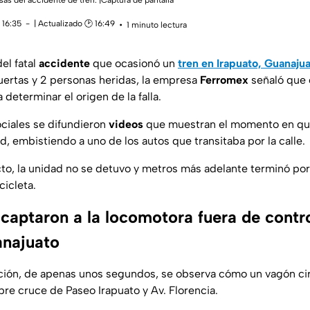
sas del accidente de tren. |Captura de pantalla
 16:35
| Actualizado 🕑 16:49
1 minuto lectura
el fatal
accidente
que ocasionó un
tren en Irapuato, Guanaju
ertas y 2 personas heridas, la empresa
Ferromex
señaló que 
 determinar el origen de la falla.
ociales se difundieron
videos
que muestran el momento en qu
ad, embistiendo a uno de los autos que transitaba por la calle.
cto, la unidad no se detuvo y metros más adelante terminó por
cicleta.
captaron a la locomotora fuera de contr
anajuato
ción, de apenas unos segundos, se observa cómo un vagón cir
bre cruce de Paseo Irapuato y Av. Florencia.