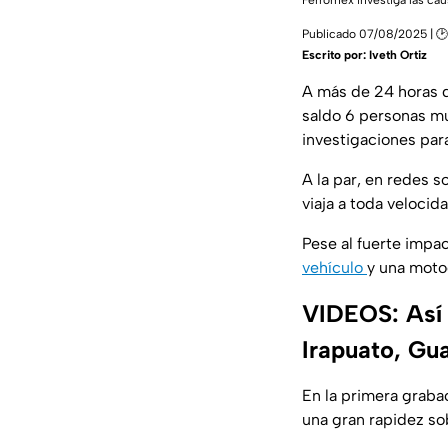
Ferromex investiga las cau
Publicado 07/08/2025 | 🕑
Escrito por:
Iveth Ortiz
A más de 24 horas d
saldo 6 personas mu
investigaciones para
A la par, en redes s
viaja a toda velocid
Pese al fuerte impa
vehículo
y una moto
VIDEOS: Así 
Irapuato, Gu
En la primera graba
una gran rapidez so