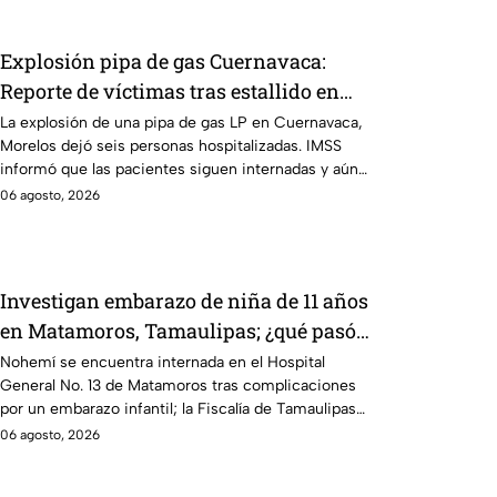
Explosión pipa de gas Cuernavaca:
Reporte de víctimas tras estallido en
Morelos
La explosión de una pipa de gas LP en Cuernavaca,
Morelos dejó seis personas hospitalizadas. IMSS
informó que las pacientes siguen internadas y aún
no hay parte médico.
06 agosto, 2026
Investigan embarazo de niña de 11 años
en Matamoros, Tamaulipas; ¿qué pasó
con Nohemí?
Nohemí se encuentra internada en el Hospital
General No. 13 de Matamoros tras complicaciones
por un embarazo infantil; la Fiscalía de Tamaulipas
ya investiga.
06 agosto, 2026