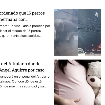
 ordenado que 16 perros
 hermana con
en Mexicali, BC
ombre fue vinculado a proceso por
enar el ataque de 16 perros
, quien tenía discapacidad
l del Altiplano donde
ngel Aguirre por caso
anecerá en el penal del Altiplano
otzinapa. Conoce dónde está,
ión de máxima seguridad y su