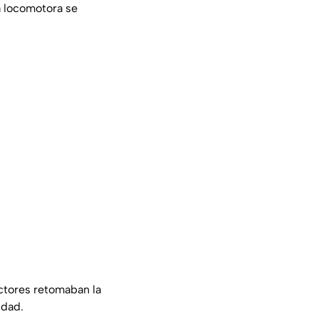
la locomotora se
uctores retomaban la
idad.