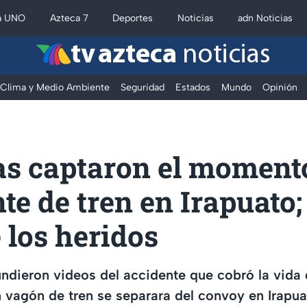
a UNO
Azteca 7
Deportes
Noticias
adn Noticias
tv azteca
noticias
Clima y Medio Ambiente
Seguridad
Estados
Mundo
Opinión
s captaron el momento
te de tren en Irapuato;
 los heridos
undieron videos del accidente que cobró la vida
 vagón de tren se separara del convoy en Irapua