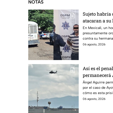
NOTAS
Sujeto habría
atacaran a su
discapacidad 
En Mexicali, un h
presuntamente ord
contra su hermana
auditiva.
06 agosto, 2026
Así es el pena
permanecerá Á
Ayotzinapa
Ángel Aguirre perm
por el caso de Ay
cómo es esta pris
historia.
06 agosto, 2026