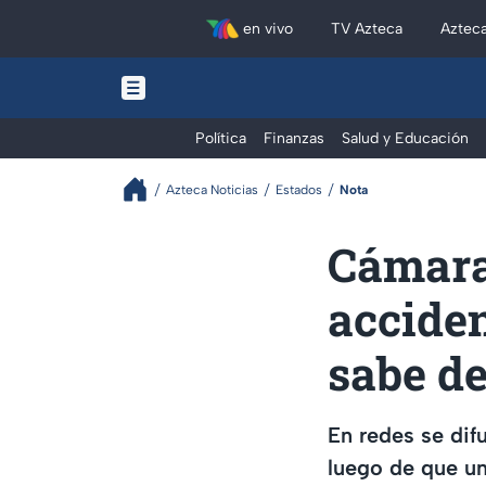
en vivo
TV Azteca
Aztec
Política
Finanzas
Salud y Educación
Azteca Noticias
Estados
Nota
Cámara
acciden
sabe de
En redes se dif
luego de que un