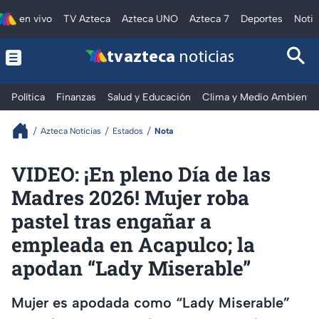
en vivo
TV Azteca
Azteca UNO
Azteca 7
Deportes
Notic
tv azteca
noticias
Política
Finanzas
Salud y Educación
Clima y Medio Ambiente
Azteca Noticias
Estados
Nota
VIDEO: ¡En pleno Día de las
Madres 2026! Mujer roba
pastel tras engañar a
empleada en Acapulco; la
apodan “Lady Miserable”
Mujer es apodada como “Lady Miserable”