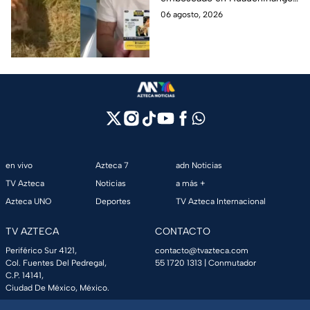
cuentas y le roban a sus
Puebla, Además de quitarle
06 agosto, 2026
mascotas en
sus pertenencias, los
Huauchinango, Puebla
criminales se llevaron a sus
perritas.
en vivo
Azteca 7
adn Noticias
TV Azteca
Noticias
a más +
Azteca UNO
Deportes
TV Azteca Internacional
TV AZTECA
CONTACTO
Periférico Sur 4121,
contacto@tvazteca.com
Col. Fuentes Del Pedregal,
55 1720 1313
| Conmutador
C.P. 14141,
Ciudad De México, México.