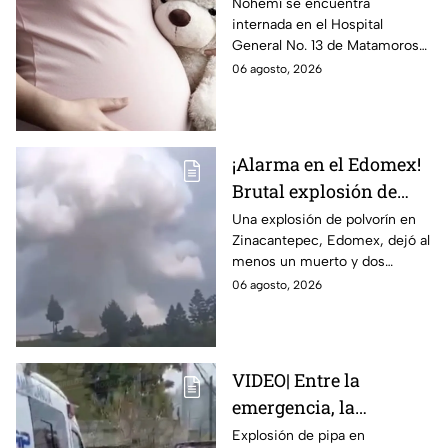
Matamoros,
Nohemí se encuentra
internada en el Hospital
Tamaulipas; ¿qué pasó
General No. 13 de Matamoros
con Nohemí?
tras complicaciones por un
06 agosto, 2026
embarazo infantil; la Fiscalía de
Tamaulipas ya investiga.
¡Alarma en el Edomex!
Brutal explosión de
polvorín en Santa
Una explosión de polvorín en
Zinacantepec, Edomex, dejó al
María del Monte,
menos un muerto y dos
Zinacantepec; reportan
heridos; autoridades atiende la
06 agosto, 2026
al menos un muerto y
emergencia tras el estallido de
heridos
un taller clandestino.
VIDEO| Entre la
emergencia, la
desesperación y el
Explosión de pipa en