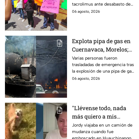
tacrolimus ante desabasto de
desabasto en IMSS
medicamentos en hospital del
06 agosto, 2026
Puebla
IMSS Puebla; hay 900
personas están afectadas.
Explota pipa de gas en
Cuernavaca, Morelos;
se reportan más de 20
Varias personas fueron
trasladadas de emergencia tras
personas con
la explosión de una pipa de gas
quemaduras
cerca de la colonia Las
06 agosto, 2026
Granjas, en Cuernavaca,
Morelos.
"Llévense todo, nada
más quiero a mis
perritas": Asaltan a un
Jordy viajaba en un camión de
mudanza cuando fue
joven, vacían sus
emboscado en Huauchinango,