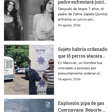
padre enfrentará juicio
por presunto abuso
Después de largos 7 años, el
padre de Dafne Zapata Quintos
cometido en 2019 en
enfrenta un juicio por
Tamaulipas
presuntamente abusar de la
06 agosto, 2026
menor cuando ella tenía
apenas 6 años.
Sujeto habría ordenado
que 16 perros atacaran
a su hermana con
En Mexicali, un hombre fue
vinculado a proceso por
discapacidad en
presuntamente ordenar el
Mexicali, BC
ataque de 16 perros contra su
06 agosto, 2026
hermana, quien tenía
discapacidad auditiva.
Explosión pipa de gas
Cuernavaca: Reporte de