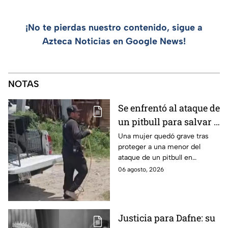
¡No te pierdas nuestro contenido, sigue a
Azteca Noticias en Google News!
NOTAS
Se enfrentó al ataque de
un pitbull para salvar a
una menor; hoy lucha
Una mujer quedó grave tras
proteger a una menor del
por su vida en Zapopan
ataque de un pitbull en
Zapopan; la víctima sufrió
06 agosto, 2026
severas mordeduras y existe
riesgo de que pierda un brazo.
Justicia para Dafne: su