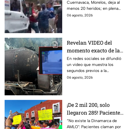
Cuernavaca, Morelos, deja al
llanto de un niño;
menos 20 heridos; en plena
adultos desatan pelea
emergencia, dos hombres
06 agosto, 2026
tras explosión de pipa
comenzaron a pelear mientras
en Cuernavaca
un niño lloraba en el lugar.
Revelan VIDEO del
momento exacto de la
explosión de pipa de
En redes sociales se difundió
un video que muestra los
gas en Cuernavaca,
segundos previos a la
Morelos
explosión de una pipa de gas
06 agosto, 2026
LP en Cuernavaca, Morelos.
¡De 2 mil 200, solo
llegaron 285! Pacientes
claman por
“No existe la Dinamarca de
AMLO": Pacientes claman por
medicamentos ante