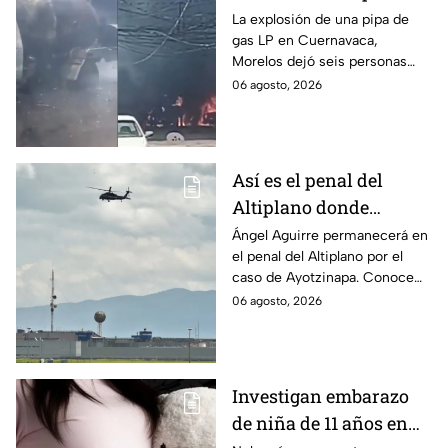
víctimas tras estallido
La explosión de una pipa de
gas LP en Cuernavaca,
en Morelos
Morelos dejó seis personas
hospitalizadas. IMSS informó
06 agosto, 2026
que las pacientes siguen
internadas y aún no hay parte
médico.
Así es el penal del
Altiplano donde
permanecerá Ángel
Ángel Aguirre permanecerá en
el penal del Altiplano por el
Aguirre por caso
caso de Ayotzinapa. Conoce
Ayotzinapa
dónde está, cómo es esta
06 agosto, 2026
prisión de máxima seguridad y
su historia.
Investigan embarazo
de niña de 11 años en