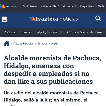
en vivo
TV Azteca
Azteca UNO
Azteca 7
Deportes
Notic
tv azteca
noticias
Política
Finanzas
Salud y Educación
Clima y Medio Ambiente
Azteca Noticias
Estados
Nota
Alcalde morenista de Pachuca,
Hidalgo, amenaza con
despedir a empleados si no
dan like a sus publicaciones
Un audio del alcalde morenista de Pachuca,
Hidalgo, salió a la luz; en el mismo, el