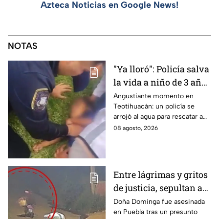
Azteca Noticias en Google News!
NOTAS
"Ya lloró": Policía salva
la vida a niño de 3 años
que cayó a un lago en
Angustiante momento en
Teotihuacán: un policía se
Teotihuacán; aplicó
arrojó al agua para rescatar a
RCP (VIDEO)
un pequeño que no respiraba y
08 agosto, 2026
logró revivirlo con maniobras
de RCP.
Entre lágrimas y gritos
de justicia, sepultan a
doña Dominga, la
Doña Dominga fue asesinada
en Puebla tras un presunto
abuelita asesinada tras