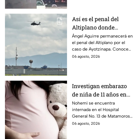
internadas y aún no hay parte
médico.
Así es el penal del
Altiplano donde
permanecerá Ángel
Ángel Aguirre permanecerá en
el penal del Altiplano por el
Aguirre por caso
caso de Ayotzinapa. Conoce
Ayotzinapa
dónde está, cómo es esta
06 agosto, 2026
prisión de máxima seguridad y
su historia.
Investigan embarazo
de niña de 11 años en
Matamoros,
Nohemí se encuentra
internada en el Hospital
Tamaulipas; ¿qué pasó
General No. 13 de Matamoros
con Nohemí?
tras complicaciones por un
06 agosto, 2026
embarazo infantil; la Fiscalía de
Tamaulipas ya investiga.