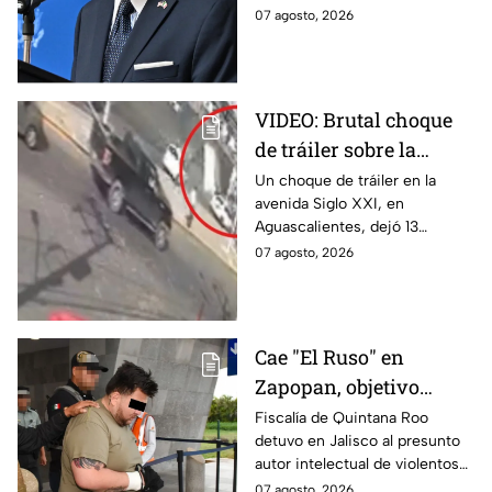
motivos de seguridad
reanudará parcialmente sus
07 agosto, 2026
actividades en Michoacán a
partir del 8 de agosto.
VIDEO: Brutal choque
de tráiler sobre la
avenida Siglo XXI en
Un choque de tráiler en la
avenida Siglo XXI, en
Aguascalientes deja
Aguascalientes, dejó 13
varios heridos y
heridos y varios vehículos
07 agosto, 2026
destrozos
destrozados; el conductor fue
detenido tras la carambola.
Cae "El Ruso" en
Zapopan, objetivo
prioritario en Playa del
Fiscalía de Quintana Roo
detuvo en Jalisco al presunto
Carmen
autor intelectual de violentos
ataques en fraccionamientos
07 agosto, 2026