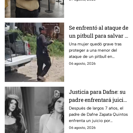
de Playa del Carmen.
Se enfrentó al ataque de
un pitbull para salvar a
una menor; hoy lucha
Una mujer quedó grave tras
proteger a una menor del
por su vida en Zapopan
ataque de un pitbull en
Zapopan; la víctima sufrió
06 agosto, 2026
severas mordeduras y existe
riesgo de que pierda un brazo.
Justicia para Dafne: su
padre enfrentará juicio
por presunto abuso
Después de largos 7 años, el
padre de Dafne Zapata Quintos
cometido en 2019 en
enfrenta un juicio por
Tamaulipas
presuntamente abusar de la
06 agosto, 2026