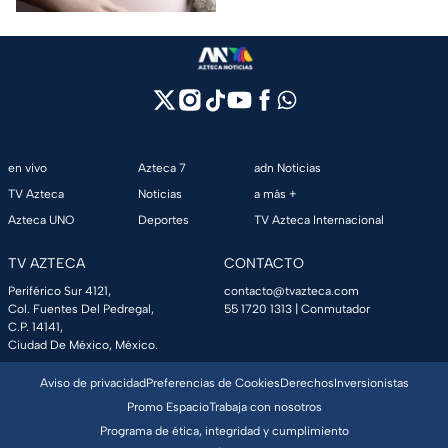
en vivo
Azteca 7
adn Noticias
TV Azteca
Noticias
a más +
Azteca UNO
Deportes
TV Azteca Internacional
TV AZTECA
CONTACTO
Periférico Sur 4121,
contacto@tvazteca.com
Col. Fuentes Del Pedregal,
55 1720 1313
| Conmutador
C.P. 14141,
Ciudad De México, México.
Aviso de privacidad
Preferencias de Cookies
Derechos
Inversionistas
Promo Espacio
Trabaja con nosotros
Programa de ética, integridad y cumplimiento