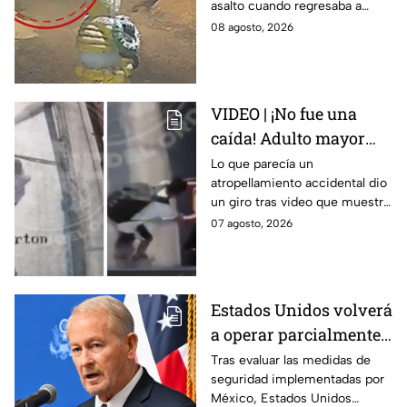
asalto cuando regresaba a
asalto en Amozoc,
casa; familiares y amigos la
08 agosto, 2026
Puebla
despidieron entre lágrimas y
exigieron justicia.
VIDEO | ¡No fue una
caída! Adulto mayor
muere atropellado por
Lo que parecía un
atropellamiento accidental dio
tráiler; joven lo empujó
un giro tras video que muestra
en Monterrey
cómo un joven empujó a
07 agosto, 2026
adulto mayor antes de ser
arrollado por un tráiler en
Monterrey.
Estados Unidos volverá
a operar parcialmente
en Michoacán tras
Tras evaluar las medidas de
seguridad implementadas por
suspensión por
México, Estados Unidos