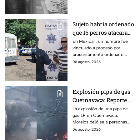
menor cuando ella tenía
apenas 6 años.
Sujeto habría ordenado
que 16 perros atacaran
a su hermana con
En Mexicali, un hombre fue
vinculado a proceso por
discapacidad en
presuntamente ordenar el
Mexicali, BC
ataque de 16 perros contra su
06 agosto, 2026
hermana, quien tenía
discapacidad auditiva.
Explosión pipa de gas
Cuernavaca: Reporte de
víctimas tras estallido
La explosión de una pipa de
gas LP en Cuernavaca,
en Morelos
Morelos dejó seis personas
hospitalizadas. IMSS informó
06 agosto, 2026
que las pacientes siguen