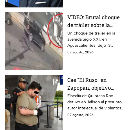
partir del 8 de agosto.
VIDEO: Brutal choque
de tráiler sobre la
avenida Siglo XXI en
Un choque de tráiler en la
avenida Siglo XXI, en
Aguascalientes deja
Aguascalientes, dejó 13
varios heridos y
heridos y varios vehículos
07 agosto, 2026
destrozos
destrozados; el conductor fue
detenido tras la carambola.
Cae "El Ruso" en
Zapopan, objetivo
prioritario en Playa del
Fiscalía de Quintana Roo
detuvo en Jalisco al presunto
Carmen
autor intelectual de violentos
ataques en fraccionamientos
07 agosto, 2026
de Playa del Carmen.