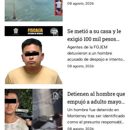
cuando el pescador fue
08 agosto, 2026
localizado con vida. Esto es lo
que se sabe.
Se metió a su casa y le
exigió 100 mil pesos
para devolvérsela; cae
Agentes de la FGJEM
detuvieron a un hombre
otro por despojo en
acusado de despojo e intento
Edomex
de extorsión en el Edomex.
08 agosto, 2026
Detienen al hombre que
empujó a adulto mayor
contra tráiler; provocó
Un hombre fue detenido en
Monterrey tras ser identificado
su muerte en
como el presunto responsable
Monterrey
de la muerte de un adulto
08 agosto, 2026