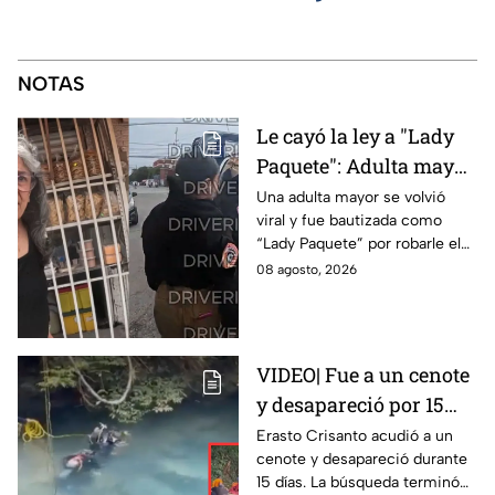
NOTAS
Le cayó la ley a "Lady
Paquete": Adulta mayor
le roba celular a
Una adulta mayor se volvió
viral y fue bautizada como
repartidor y la policía
“Lady Paquete” por robarle el
va por ella a su casa
celular a un repartidor en
08 agosto, 2026
Coacalco, Estado de México.
VIDEO| Fue a un cenote
y desapareció por 15
días; así encontraron al
Erasto Crisanto acudió a un
cenote y desapareció durante
pescador Erasto
15 días. La búsqueda terminó
Crisanto