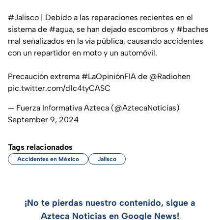
#Jalisco
| Debido a las reparaciones recientes en el
sistema de
#agua
, se han dejado escombros y
#baches
mal señalizados en la vía pública, causando accidentes
con un repartidor en moto y un automóvil.
Precaución extrema
#LaOpiniónFIA
de
@Radiohen
pic.twitter.com/d1c4tyCASC
— Fuerza Informativa Azteca (@AztecaNoticias)
September 9, 2024
Tags relacionados
Accidentes en México
Jalisco
¡No te pierdas nuestro contenido, sigue a
Azteca Noticias en Google News!