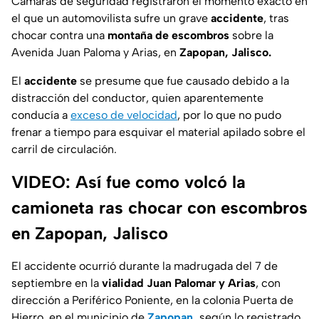
Cámaras de seguridad registraron el momento exacto en
el que un automovilista sufre un grave
accidente
, tras
chocar contra una
montaña de escombros
sobre la
Avenida Juan Paloma y Arias, en
Zapopan, Jalisco.
El
accidente
se presume que fue causado debido a la
distracción del conductor, quien aparentemente
conducía a
exceso de velocidad
, por lo que no pudo
frenar a tiempo para esquivar el material apilado sobre el
carril de circulación.
VIDEO: Así fue como volcó la
camioneta ras chocar con escombros
en Zapopan, Jalisco
El accidente ocurrió durante la madrugada del 7 de
septiembre en la
vialidad Juan Palomar y Arias
, con
dirección a Periférico Poniente, en la colonia Puerta de
Hierro, en el municipio de
Zapopan
,
según lo registrado