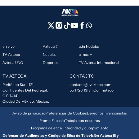
en vivo
Azteca 7
adn Noticias
TV Azteca
Noticias
a más +
Azteca UNO
Deportes
TV Azteca Internacional
TV AZTECA
CONTACTO
Periférico Sur 4121,
contacto@tvazteca.com
Col. Fuentes Del Pedregal,
55 1720 1313
| Conmutador
C.P. 14141,
Ciudad De México, México.
Aviso de privacidad
Preferencias de Cookies
Derechos
Inversionistas
Promo Espacio
Trabaja con nosotros
Programa de ética, integridad y cumplimiento
Defensor de Audiencias y Código de Ética de Televisión Azteca III y