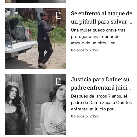
Se enfrentó al ataque de
un pitbull para salvar a
una menor; hoy lucha
Una mujer quedó grave tras
proteger a una menor del
por su vida en Zapopan
ataque de un pitbull en
Zapopan; la víctima sufrió
06 agosto, 2026
severas mordeduras y existe
riesgo de que pierda un brazo.
Justicia para Dafne: su
padre enfrentará juicio
por presunto abuso
Después de largos 7 años, el
padre de Dafne Zapata Quintos
cometido en 2019 en
enfrenta un juicio por
Tamaulipas
presuntamente abusar de la
06 agosto, 2026
menor cuando ella tenía
apenas 6 años.