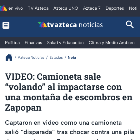
en vivo
TV Azteca
Azteca UNO
Azteca 7
Deportes
Notic
tv azteca
noticias
Política
Finanzas
Salud y Educación
Clima y Medio Ambiente
Azteca Noticias
Estados
Nota
VIDEO: Camioneta sale
“volando” al impactarse con
una montaña de escombros en
Zapopan
Captaron en video como una camioneta
salió “disparada” tras chocar contra una pila