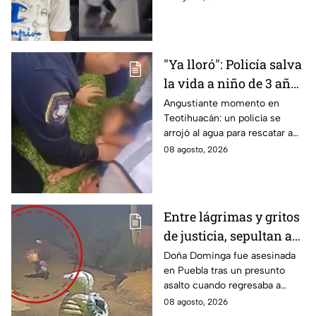
mayor al empujarlo contra un
tráiler.
"Ya lloró": Policía salva
la vida a niño de 3 años
que cayó a un lago en
Angustiante momento en
Teotihuacán: un policía se
Teotihuacán; aplicó
arrojó al agua para rescatar a
RCP (VIDEO)
un pequeño que no respiraba y
08 agosto, 2026
logró revivirlo con maniobras
de RCP.
Entre lágrimas y gritos
de justicia, sepultan a
doña Dominga, la
Doña Dominga fue asesinada
en Puebla tras un presunto
abuelita asesinada tras
asalto cuando regresaba a
asalto en Amozoc,
casa; familiares y amigos la
08 agosto, 2026
Puebla
despidieron entre lágrimas y