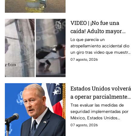
exigieron justicia.
VIDEO | ¡No fue una
caída! Adulto mayor
muere atropellado por
Lo que parecía un
atropellamiento accidental dio
tráiler; joven lo empujó
un giro tras video que muestra
en Monterrey
cómo un joven empujó a
07 agosto, 2026
adulto mayor antes de ser
arrollado por un tráiler en
Monterrey.
Estados Unidos volverá
a operar parcialmente
en Michoacán tras
Tras evaluar las medidas de
seguridad implementadas por
suspensión por
México, Estados Unidos
motivos de seguridad
reanudará parcialmente sus
07 agosto, 2026
actividades en Michoacán a