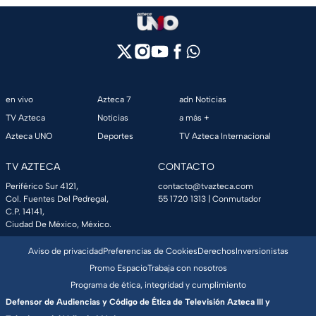
en vivo
Azteca 7
adn Noticias
TV Azteca
Noticias
a más +
Azteca UNO
Deportes
TV Azteca Internacional
TV AZTECA
CONTACTO
Periférico Sur 4121,
contacto@tvazteca.com
Col. Fuentes Del Pedregal,
55 1720 1313
| Conmutador
C.P. 14141,
Ciudad De México, México.
Aviso de privacidad
Preferencias de Cookies
Derechos
Inversionistas
Promo Espacio
Trabaja con nosotros
Programa de ética, integridad y cumplimiento
Defensor de Audiencias y Código de Ética de Televisión Azteca III y