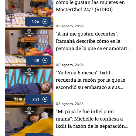
cómo le gustan las mujeres en
MasterChef 24/7 (VIDEO)
1:06
08 agosto, 2026
"A mí me gustan decentes":
Ramahá describe cómo es la
persona de la que se enamoraría
(VIDEO)
1:18
08 agosto, 2026
"Ya tenía 6 meses": Ixdit
recuerda la razón por la que le
escondió su embarazo a sus
padres en MasterChef 24/7
2:21
(VIDEO)
08 agosto, 2026
"Mi papá le fue infiel a mi
mamá": Michelle le confiesa a
Ixdit la razón de la separación
de sus padres en MasterChef