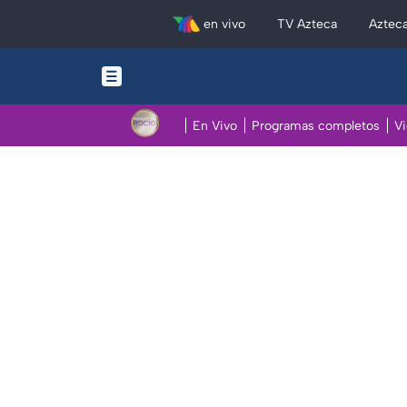
en vivo
TV Azteca
Aztec
En Vivo
Programas completos
V