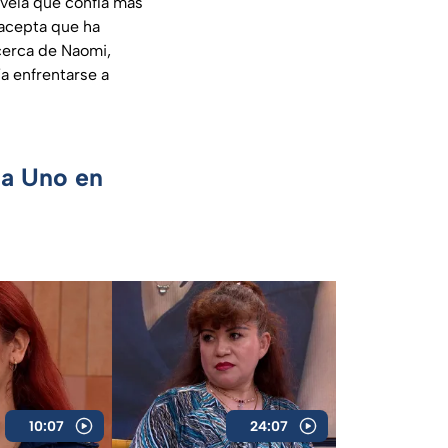
evela que confía más
 acepta que ha
cerca de Naomi,
a enfrentarse a
ca Uno en
10:07
24:07