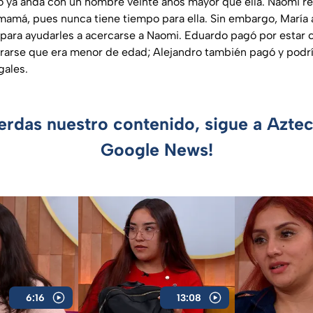
so ya anda con un hombre veinte años mayor que ella. Naomi r
mamá, pues nunca tiene tiempo para ella. Sin embargo, María
ara ayudarles a acercarse a Naomi. Eduardo pagó por estar 
terarse que era menor de edad; Alejandro también pagó y podrí
gales.
ierdas nuestro contenido, sigue a Azte
Google News!
6:16
13:08