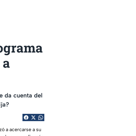
rograma
 a
e da cuenta del
ija?
ó a acercarse a su