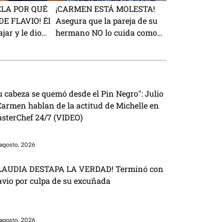
ELA POR QUÉ
¡CARMEN ESTÁ MOLESTA!
E FLAVIO! Él
Asegura que la pareja de su
jar y le dio
hermano NO lo cuida como
a
ella
u cabeza se quemó desde el Pin Negro": Julio
Carmen hablan de la actitud de Michelle en
sterChef 24/7 (VIDEO)
agosto, 2026
LAUDIA DESTAPA LA VERDAD! Terminó con
avio por culpa de su excuñada
agosto, 2026