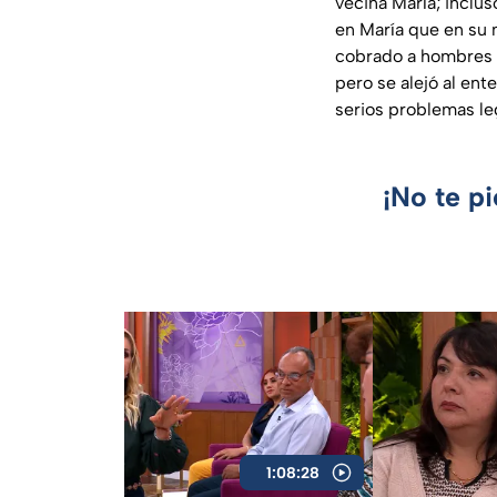
vecina María; inclu
en María que en su 
cobrado a hombres p
pero se alejó al en
serios problemas le
¡No te p
1:08:28