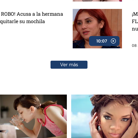
ROBO! Acusa a la hermana
¡M
 quitarle su mochila
FL
nu
10:07
08 
Ver más