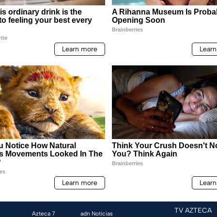
TV AZTECA
Azteca 7
adn Noticias