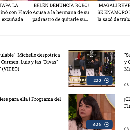
TAPA LA
¡BELÉN DENUNCIA ROBO!
¡MAGALI REV
nó con Flavio
Acusa a la hermana de su
SE ENAMORÓ D
u excuñada
padrastro de quitarle su
la sacó de traba
mochila
una nueva vid
ulable": Michelle despotrica
"S
 Carmen, Luis y las "Divas"
y 
7 (VIDEO)
Ma
2:10
08 
re para ella | Programa del
¡C
Fl
6:16
08 