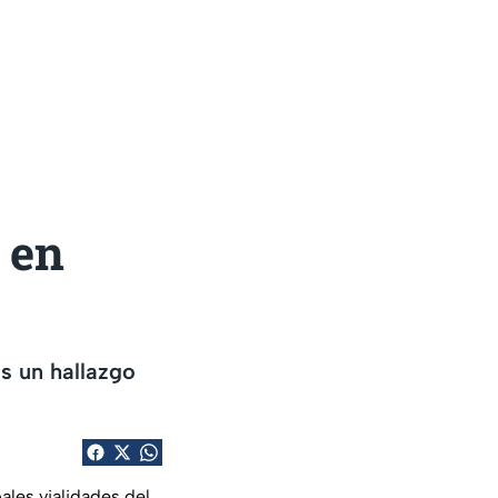
o en
s un hallazgo
ales vialidades del