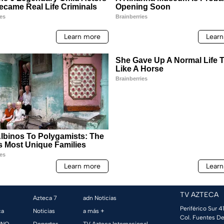
TV AZTECA
Azteca 7
adn Noticias
Periférico Sur 41
ca
Noticias
a más +
Col. Fuentes De