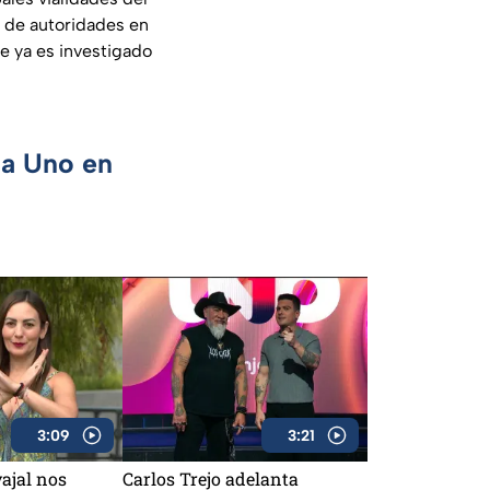
n de autoridades en
e ya es investigado
ca Uno en
3:09
3:21
ajal nos
Carlos Trejo adelanta