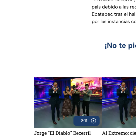
país debido a las re
Ecatepec tras el ha
por las instancias 
¡No te p
2:11
Jorge "El Diablo" Becerril
Al Extremo: cie