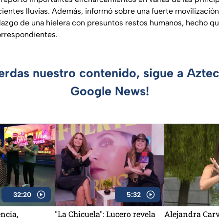
cientes lluvias. Además, informó sobre una fuerte movilizació
llazgo de una hielera con presuntos restos humanos, hecho qu
correspondientes.
ierdas nuestro contenido, sigue a Azte
Google News!
32:20
5:32
ncia,
"La Chicuela": Lucero revela
Alejandra Carv