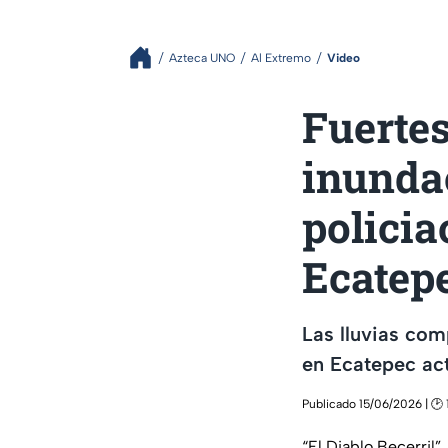
Azteca UNO
Al Extremo
Video
Fuertes
inunda
policia
Ecatep
Las lluvias com
en Ecatepec act
Publicado 15/06/2026 | 🕑 
“El Diablo Becerril”