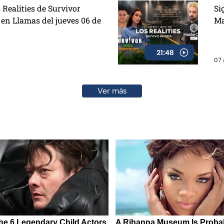
 Realities de Survivor
Si
 en Llamas del jueves 06 de
Ma
21:48
07 
Ver más