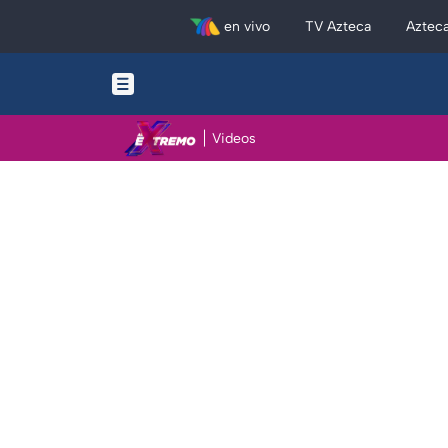
en vivo
TV Azteca
Aztec
Videos