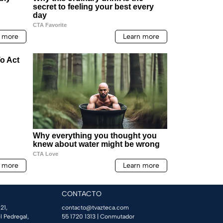
CONTACTO
21,
contacto@tvazteca.com
l Pedregal,
55 1720 1313
| Conmutador