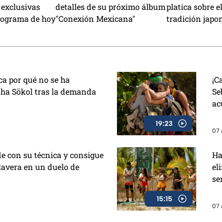
 exclusivas
detalles de su próximo álbum
platica sobre el
rograma de hoy
"Conexión Mexicana"
tradición japo
papel
ca por qué no se ha
¡C
sha Sökol tras la demanda
Se
ac
19:23
07 
e con su técnica y consigue
Ha
lavera en un duelo de
el
se
15:15
07 