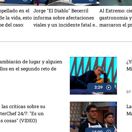
pellado en el
Jorge "El Diablo" Becerril
Al Extremo: ci
e la vida, esto
informa sobre afectaciones
gastronomía y
be del caso:
viales y un incidente fatal en
marcaron el p
Azcapotzalco
hoy
cambiarán de lugar y alguien
¿Y
llos en el segundo reto de
Mi
3:29
07 
las críticas sobre su
La
erChef 24/7: "Es un
Ma
s cosas" (VIDEO)