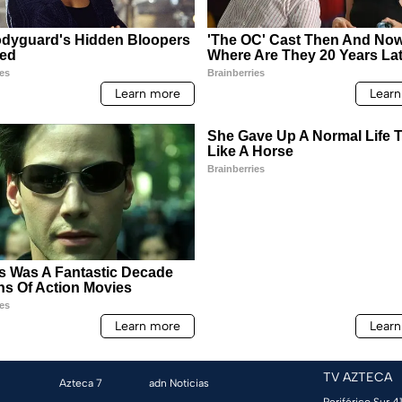
TV AZTECA
Azteca 7
adn Noticias
Periférico Sur 41