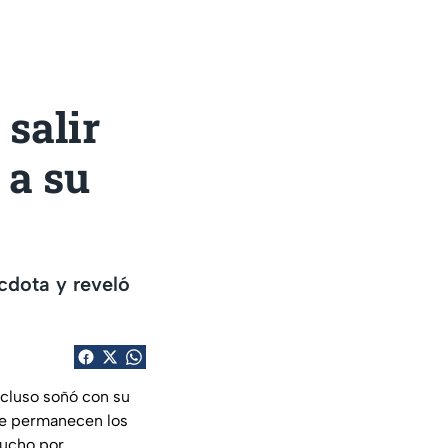
 salir
 a su
cdota y reveló
cluso soñó con su
re permanecen los
mucho por