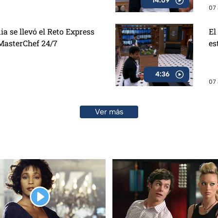
14:09
07 
a se llevó el Reto Express
El
 MasterChef 24/7
es
4:36
07 
Ver más