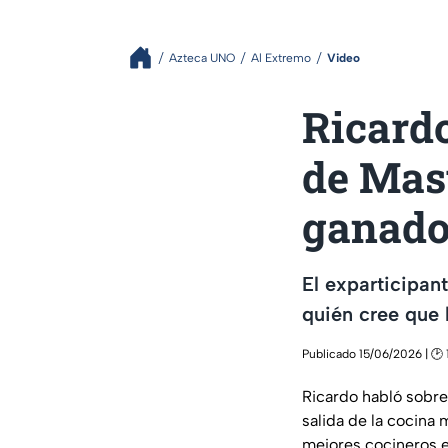
Azteca UNO
Al Extremo
Video
Ricardo
de Mast
ganado
El exparticipan
quién cree que l
Publicado 15/06/2026 | 🕑 
Ricardo habló sobre
salida de la cocin
mejores cocineros 