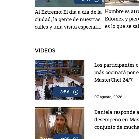
Hombre es atro
Al Extremo: El día a día de la
Edomex y pierd
ciudad, la gente de nuestras
es lo que se sa
calles y una visita especial,
eso y más en el programa de
este viernes
VIDEOS
Los participantes 
más cocinará por e
MasterChef 24/7
3:56
07 agosto, 2026
Daniela responde a 
desempeño en Mast
conjunto de mucha