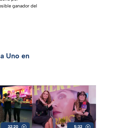
osible ganador del
ca Uno en
32:20
5:32