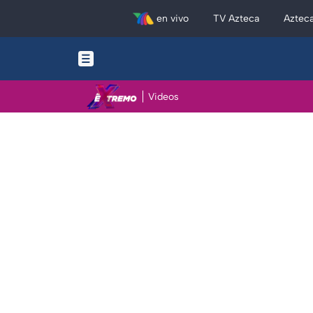
en vivo
TV Azteca
Aztec
Videos