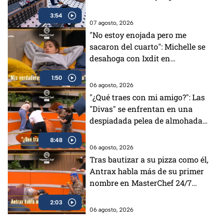
MasterChef 24/7
3:54
07 agosto, 2026
"No estoy enojada pero me
sacaron del cuarto": Michelle se
desahoga con Ixdit en
MasterChef 24/7 (VIDEO)
1:50
06 agosto, 2026
"¿Qué traes con mi amigo?": Las
"Divas" se enfrentan en una
despiadada pelea de almohadas
en MasterChef 24/7 (VIDEO)
8:48
06 agosto, 2026
Tras bautizar a su pizza como él,
Antrax habla más de su primer
nombre en MasterChef 24/7
(VIDEO)
2:03
06 agosto, 2026