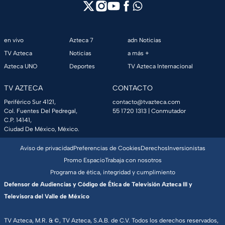
en vivo
Azteca 7
adn Noticias
TV Azteca
Noticias
a más +
Azteca UNO
Deportes
TV Azteca Internacional
TV AZTECA
CONTACTO
Periférico Sur 4121,
contacto@tvazteca.com
Col. Fuentes Del Pedregal,
55 1720 1313
| Conmutador
C.P. 14141,
Ciudad De México, México.
Aviso de privacidad
Preferencias de Cookies
Derechos
Inversionistas
Promo Espacio
Trabaja con nosotros
Programa de ética, integridad y cumplimiento
Defensor de Audiencias y Código de Ética de Televisión Azteca III y
Televisora del Valle de México
TV Azteca, M.R. & ©, TV Azteca, S.A.B. de C.V. Todos los derechos reservados,