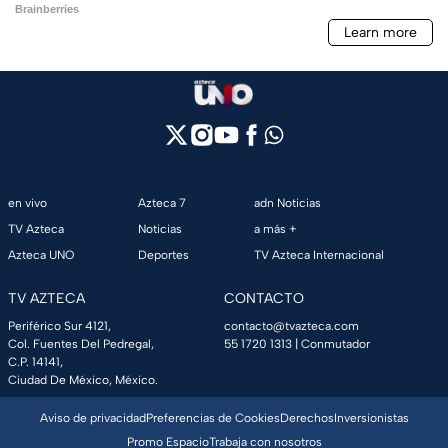
en vivo
Azteca 7
adn Noticias
TV Azteca
Noticias
a más +
Azteca UNO
Deportes
TV Azteca Internacional
TV AZTECA
CONTACTO
Periférico Sur 4121,
contacto@tvazteca.com
Col. Fuentes Del Pedregal,
55 1720 1313
| Conmutador
C.P. 14141,
Ciudad De México, México.
Aviso de privacidad
Preferencias de Cookies
Derechos
Inversionistas
Promo Espacio
Trabaja con nosotros