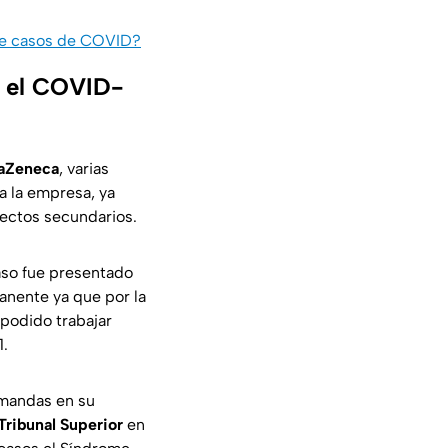
de casos de COVID?
a el COVID-
raZeneca
, varias
 la empresa, ya
fectos secundarios.
aso fue presentado
anente ya que por la
 podido trabajar
1.
mandas en su
Tribunal Superior
en