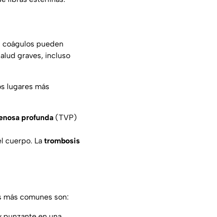
os coágulos pueden
alud graves, incluso
os lugares más
enosa profunda
(TVP)
el cuerpo. La
trombosis
os más comunes son:
 y punzante en una