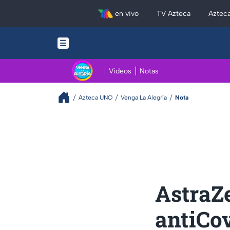
en vivo
TV Azteca
Aztec
Videos
Notas
Azteca UNO
Venga La Alegría
Nota
AstraZ
antiCo