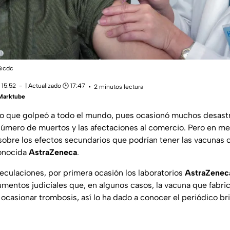
 @cdc
 15:52
| Actualizado 🕑 17:47
2 minutos lectura
 Marktube
go que golpeó a todo el mundo, pues ocasionó muchos desastr
número de muertos y las afectaciones al comercio. Pero en me
bre los efectos secundarios que podrían tener las vacunas 
conocida
AstraZeneca
.
eculaciones, por primera ocasión los laboratorios
AstraZenec
entos judiciales que, en algunos casos, la vacuna que fabri
casionar trombosis, así lo ha dado a conocer el periódico br