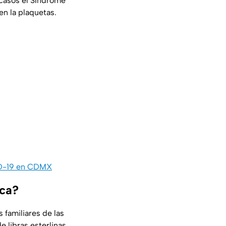
 casos el Síndrome
n la plaquetas.
VID-19 en CDMX
eca?
familiares de las
 libras esterlinas.