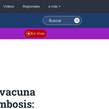
Regionales
Videos
a más +
En Vivo
 vacuna
mbosis: