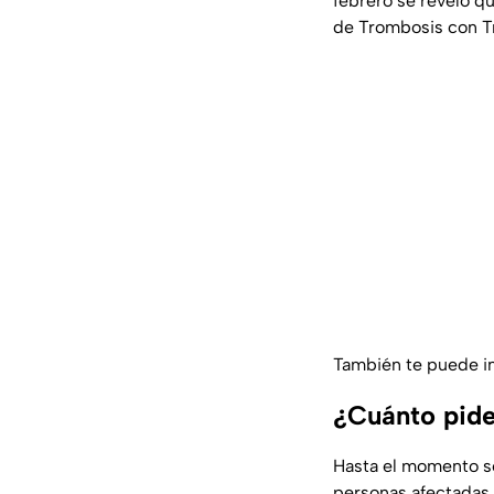
febrero se reveló q
de Trombosis con Tr
También te puede i
¿Cuánto pide
Hasta el momento so
personas afectadas 