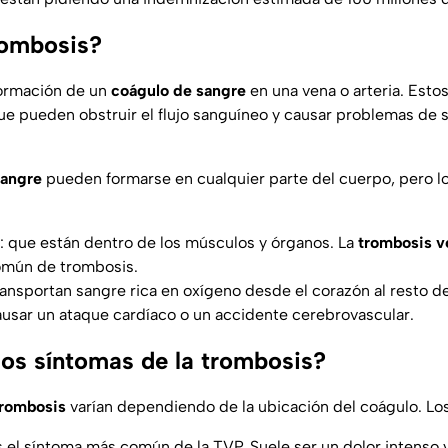
rombosis?
formación de un
coágulo de sangre
en una vena o arteria. Est
ue pueden obstruir el flujo sanguíneo y causar problemas de s
sangre
pueden formarse en cualquier parte del cuerpo, pero l
 que están dentro de los músculos y órganos. La
trombosis v
común de trombosis.
transportan sangre rica en oxígeno desde el corazón al resto d
sar un ataque cardíaco o un accidente cerebrovascular.
los síntomas de la trombosis?
trombosis
varían dependiendo de la ubicación del coágulo. L
es el síntoma más común de la TVP. Suele ser un dolor intenso