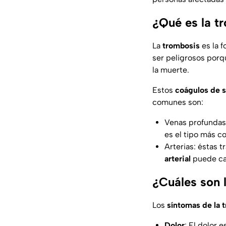
¿Qué es la t
La
trombosis
es la 
ser peligrosos porq
la muerte.
Estos
coágulos de 
comunes son:
Venas profundas:
es el tipo más 
Arterias: éstas 
arterial
puede cau
¿Cuáles son 
Los
síntomas de la 
Dolor
: El dolor 