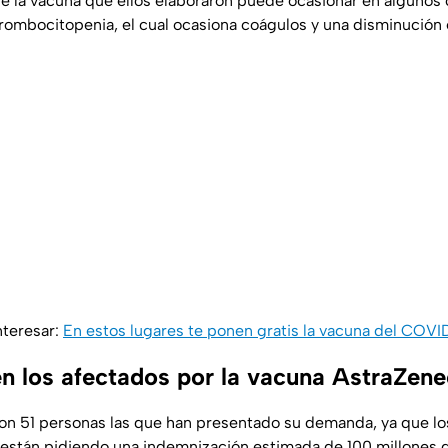
ue la vacuna que ellos elaboraron puede ocasionar en algunos
ombocitopenia, el cual ocasiona coágulos y una disminución e
nteresar:
En estos lugares te ponen gratis la vacuna del CO
n los afectados por la vacuna AstraZen
n 51 personas las que han presentado su demanda, ya que los 
están pidiendo una indemnización estimada de 100 millones de