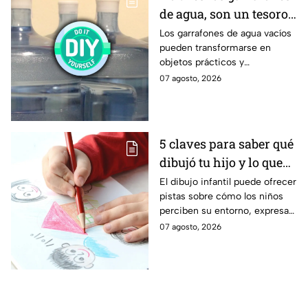
de agua, son un tesoro:
5 ideas para
Los garrafones de agua vacíos
pueden transformarse en
reutilizarlos dentro del
objetos prácticos y
hogar
decorativos para la casa,
07 agosto, 2026
reduciendo residuos y
dándoles una segunda vida con
estas 5 manualidades
sencillas.
5 claves para saber qué
dibujó tu hijo y lo que
significa
El dibujo infantil puede ofrecer
pistas sobre cómo los niños
perciben su entorno, expresan
emociones y desarrollan su
07 agosto, 2026
creatividad. Los especialistas
recomiendan interpretarlos
con cautela y siempre dentro
del contexto de la etapa del
desarrollo de cada hijo.