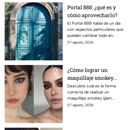
Portal 888: ¿qué es y
cómo aprovecharlo?
El Portal 888 habla de un día
con aspectos particulares que
pueden cambiar todo en
cuanto a la forma de recibir al
07 agosto, 2026
universo. Aprovecha la puerta
que se abre.
¿Cómo lograr un
maquillaje smokey
glam moderno sin que
Descubre cuál es la forma
correcta de realizar un
los párpados luzcan
maquillaje smokey glam
pesados o acartonados?
moderno sin que tus párpados
07 agosto, 2026
luzcan pesados o acartonados,
de acuerdo con expertos