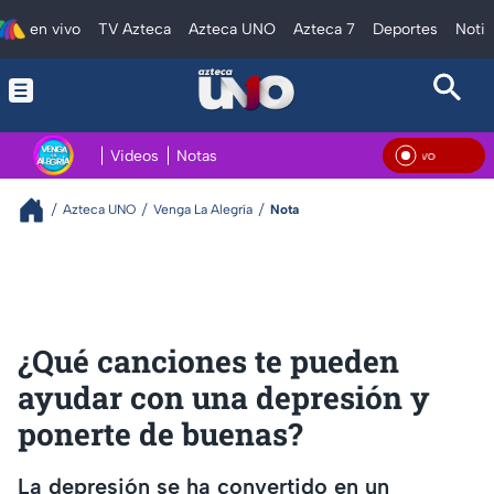
en vivo
TV Azteca
Azteca UNO
Azteca 7
Deportes
Notic
Videos
Notas
En V
Azteca UNO
Venga La Alegría
Nota
¿Qué canciones te pueden
ayudar con una depresión y
ponerte de buenas?
La depresión se ha convertido en un