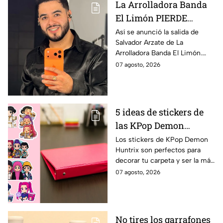
La Arrolladora Banda
El Limón PIERDE
integrante. ¿De quién se
Así se anunció la salida de
Salvador Arzate de La
trata y por qué?
Arrolladora Banda El Limón.
“Hoy me toca cerrar el capítulo
07 agosto, 2026
más importante de mi vida y
de mi carrera”, dijo.
5 ideas de stickers de
las KPop Demon
Huntrix para decorar
Los stickers de KPop Demon
Huntrix son perfectos para
una carpeta este
decorar tu carpeta y ser la más
regreso a clases
cool en este regreso a clases.
07 agosto, 2026
No tires los garrafones