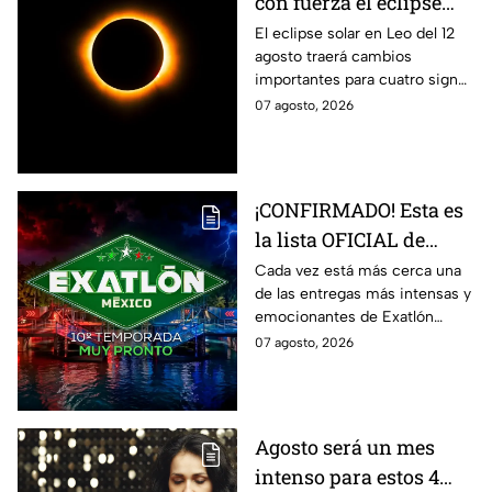
con fuerza el eclipse
solar del 12 de agosto
El eclipse solar en Leo del 12
agosto traerá cambios
importantes para cuatro signos
del zodiaco, que podrían
07 agosto, 2026
comenzar una nueva etapa en
sus vidas.
¡CONFIRMADO! Esta es
la lista OFICIAL de
todos los atletas que
Cada vez está más cerca una
de las entregas más intensas y
estarán en la décima
emocionantes de Exatlón
temporada de Exatlón
México.
07 agosto, 2026
México
Agosto será un mes
intenso para estos 4