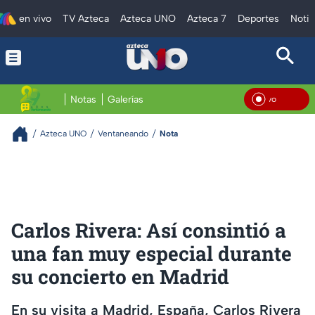
en vivo
TV Azteca
Azteca UNO
Azteca 7
Deportes
Notic
Notas
Galerías
En V
Azteca UNO
Ventaneando
Nota
Carlos Rivera: Así consintió a
una fan muy especial durante
su concierto en Madrid
En su visita a Madrid, España, Carlos Rivera