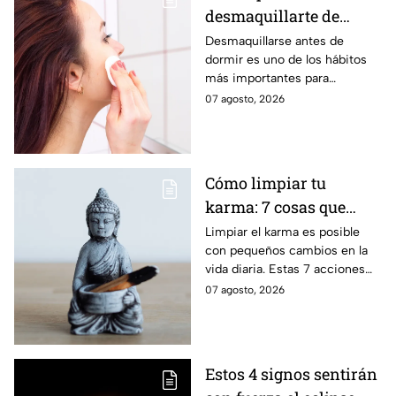
desmaquillarte de
noche para cuidar tu
Desmaquillarse antes de
dormir es uno de los hábitos
piel y evitar arrugas
más importantes para
mantener la piel sana y
07 agosto, 2026
luminosa. Dermatólogos y
maquillistas coinciden en que
retirar correctamente el
maquillaje ayuda a proteger la
Cómo limpiar tu
barrera cutánea, prevenir la
karma: 7 cosas que
obstrucción de los poros y
prevenir la aparición de
debes hacer desde
Limpiar el karma es posible
arrugas tempranas.
con pequeños cambios en la
ahora
vida diaria. Estas 7 acciones
pueden ayudarte a soltar lo
07 agosto, 2026
negativo y atraer energía
positiva.
Estos 4 signos sentirán