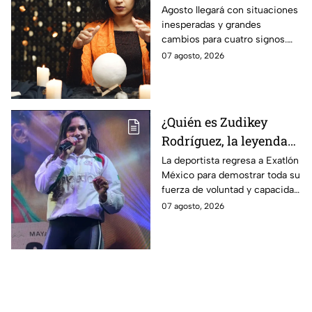
signos del zodiaco
Agosto llegará con situaciones
inesperadas y grandes
cambios para cuatro signos.
Aunque el mes será intenso,
07 agosto, 2026
cada experiencia tendrá una
razón de ser.
¿Quién es Zudikey
Rodríguez, la leyenda
Roja que regresa en la
La deportista regresa a Exatlón
México para demostrar toda su
décima temporada de
fuerza de voluntad y capacidad
Exatlón México?
física y mental.
07 agosto, 2026