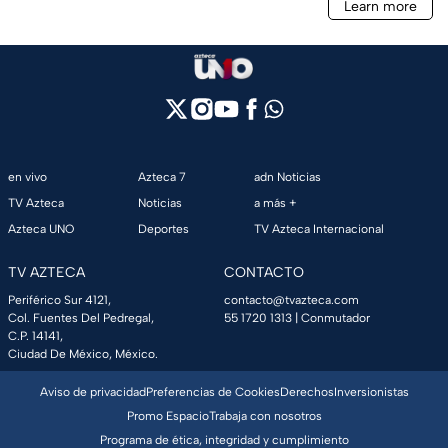
en vivo
Azteca 7
adn Noticias
TV Azteca
Noticias
a más +
Azteca UNO
Deportes
TV Azteca Internacional
TV AZTECA
CONTACTO
Periférico Sur 4121,
contacto@tvazteca.com
Col. Fuentes Del Pedregal,
55 1720 1313
| Conmutador
C.P. 14141,
Ciudad De México, México.
Aviso de privacidad
Preferencias de Cookies
Derechos
Inversionistas
Promo Espacio
Trabaja con nosotros
Programa de ética, integridad y cumplimiento