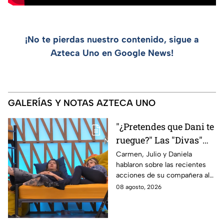
¡No te pierdas nuestro contenido, sigue a
Azteca Uno en Google News!
GALERÍAS Y NOTAS AZTECA UNO
"¿Pretendes que Dani te
ruegue?" Las "Divas"
lamentan el
Carmen, Julio y Daniela
hablaron sobre las recientes
comportamiento de
acciones de su compañera al
Michelle en MasterChef
interior del Mundo MasterChef
08 agosto, 2026
24/7