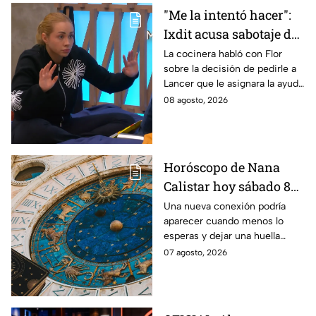
"Me la intentó hacer":
Ixdit acusa sabotaje de
Ramahá en la pasada
La cocinera habló con Flor
sobre la decisión de pedirle a
gala de salvación de
Lancer que le asignara la ayuda
MasterChef 24/7
de Ramahá y no la de Daniela
08 agosto, 2026
Horóscopo de Nana
Calistar hoy sábado 8
de agosto del 2026 para
Una nueva conexión podría
aparecer cuando menos lo
cada signo; una
esperas y dejar una huella
conexión inesperada
importante.
07 agosto, 2026
podría transformar tus
próximos días