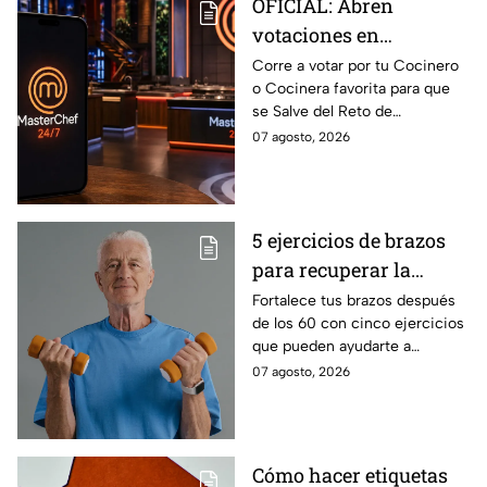
OFICIAL: Abren
votaciones en
MasterChef 24/7 para
Corre a votar por tu Cocinero
o Cocinera favorita para que
que salves a un
se Salve del Reto de
Cocinero del Reto de
Eliminación de MasterChef
07 agosto, 2026
Eliminación de este
24/7 de este próximo
domingo
domingo.
5 ejercicios de brazos
para recuperar la
fuerza después de los
Fortalece tus brazos después
de los 60 con cinco ejercicios
60
que pueden ayudarte a
recuperar fuerza, movilidad y
07 agosto, 2026
seguridad en los movimientos
cotidianos.
Cómo hacer etiquetas