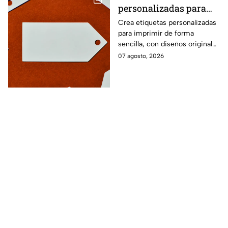
personalizadas para
imprimir
Crea etiquetas personalizadas
para imprimir de forma
sencilla, con diseños originales
y detalles adaptados a tus
07 agosto, 2026
gustos, eventos o proyectos.