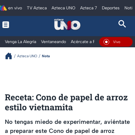
en vivo
TV Azteca
Azteca UNO
Azteca 7
Deportes
Notic
Venga La Alegría
Ventaneando
Acércate a Rocío
Al Extremo
En Vivo
Azteca UNO
Nota
Receta: Cono de papel de arroz
estilo vietnamita
No tengas miedo de experimentar, aviéntate
a preparar este Cono de papel de arroz