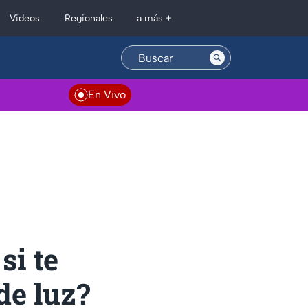
Regionales
Videos
a más +
En Vivo
si te
de luz?