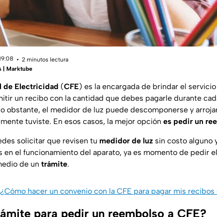
19:08
2 minutos lectura
s | Marktube
 de Electricidad
(
CFE
) es la encargada de brindar el servicio
itir un recibo con la cantidad que debes pagarle durante c
 No obstante, el medidor de luz puede descomponerse y arroj
lmente tuviste. En esos casos, la mejor opción
es pedir un re
edes solicitar que revisen tu
medidor de luz
sin costo alguno 
s en el funcionamiento del aparato, ya es momento de pedir e
medio de un
trámite
.
¿Cómo hacer un convenio con la CFE para pagar mis recibos 
trámite para pedir un reembolso a CFE?