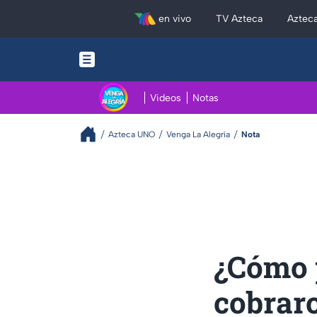
en vivo
TV Azteca
Aztec
Videos
Notas
Azteca UNO
Venga La Alegría
Nota
¿Cómo p
cobraro