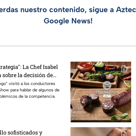
ierdas nuestro contenido, sigue a Azte
Google News!
rategia": La Chef Isabel
 sobre la decisión de
ir a Daniela al balcón de
ego” visitó a los conductores
eShow para hablar de algunos de
/7
olémicos de la competencia
llo sofisticados y