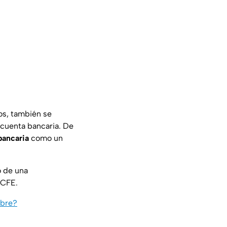
sos, también se
 cuenta bancaria. De
ancaria
como un
o de una
 CFE.
mbre?