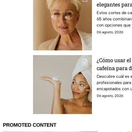
elegantes par
años
Estos cortes de c
65 años combinan 
con opciones que 
pasan de moda.
06 agosto, 2026
¿Cómo usar el
cafeína para 
encapotados?
Descubre cuál es e
profesionales para
encapotados con u
con cafeína
06 agosto, 2026