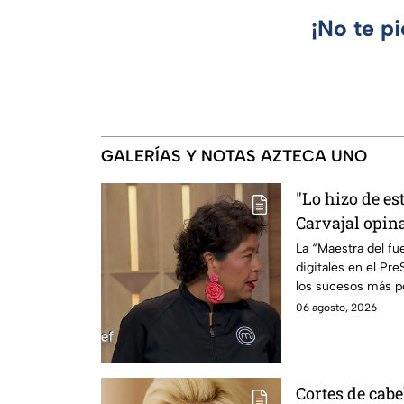
¡No te p
GALERÍAS Y NOTAS AZTECA UNO
"Lo hizo de est
Carvajal opina
Ramahá de sub
La “Maestra del fu
digitales en el Pr
MasterChef 24
los sucesos más p
06 agosto, 2026
Cortes de cabe