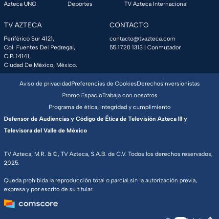
Azteca UNO
Deportes
TV Azteca Internacional
TV AZTECA
CONTACTO
Periférico Sur 4121,
contacto@tvazteca.com
Col. Fuentes Del Pedregal,
55 1720 1313
| Conmutador
C.P. 14141,
Ciudad De México, México.
Aviso de privacidad
Preferencias de Cookies
Derechos
Inversionistas
Promo Espacio
Trabaja con nosotros
Programa de ética, integridad y cumplimiento
Defensor de Audiencias y Código de Ética de Televisión Azteca III y
Televisora del Valle de México
TV Azteca, M.R. & ©, TV Azteca, S.A.B. de C.V. Todos los derechos reservados,
2025.
Queda prohibida la reproducción total o parcial sin la autorización previa,
expresa y por escrito de su titular.