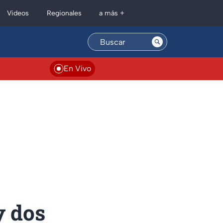
Regionales
Videos
a más +
En Vivo
y dos