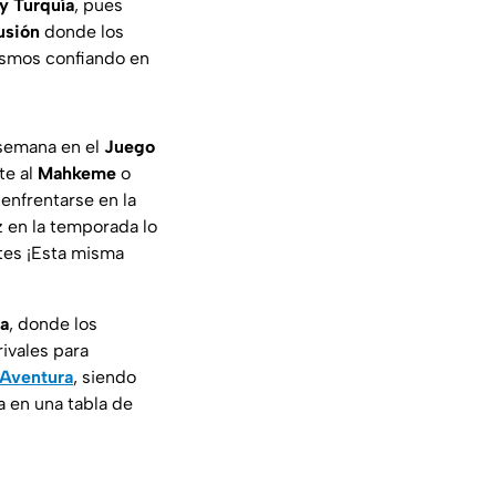
 y Turquía
, pues
usión
donde los
ismos confiando en
semana en el
Juego
te al
Mahkeme
o
enfrentarse en la
z en la temporada lo
ntes ¡Esta misma
da
, donde los
rivales para
 Aventura
, siendo
a en una tabla de