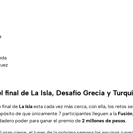
a
eda
guez
 final de La Isla, Desafío Grecia y Turqu
n final de
La Isla
esta cada vez más cerca, con ella, los retos s
opósito de que únicamente 7 participantes lleguen a la
Fusión
dadero poder para ganar el premio de
2 millones de pesos
.
l gran cierre, el lunes de la próxima semana los equipos jugarán