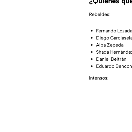
¿Quiénes que
Rebeldes:
Fernando Lozad
Diego Garciasel
Alba Zepeda
Shada Hernánde
Daniel Beltrán
Eduardo Benco
Intensos: