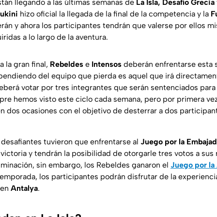
tán llegando a las últimas semanas de
La Isla, Desafío Grecia
ukini
hizo oficial la llegada de la final de la competencia y la
F
án y ahora los participantes tendrán que valerse por ellos m
iridas a lo largo de la aventura.
 la gran final,
Rebeldes
e
Intensos
deberán enfrentarse esta 
pendiendo del equipo que pierda es aquel que irá directamen
eberá votar por tres integrantes que serán sentenciados para 
pre hemos visto este ciclo cada semana, pero por primera ve
n dos ocasiones con el objetivo de desterrar a dos participa
 desafiantes tuvieron que enfrentarse al
Juego por la Embaja
victoria y tendrán la posibilidad de otorgarle tres votos a sus 
eliminación, sin embargo, los Rebeldes ganaron el
Juego por la
 temporada, los participantes podrán disfrutar de la experienci
 en
Antalya
.