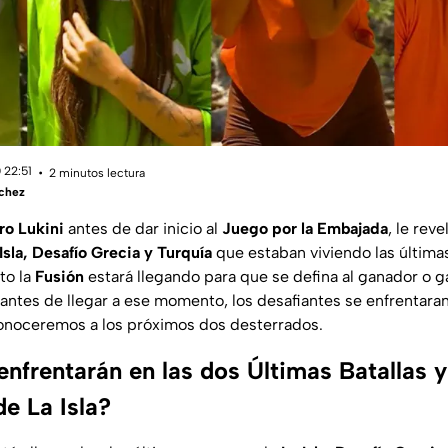
 22:51
2 minutos lectura
chez
ro Lukini
antes de dar inicio al
Juego por la Embajada
, le reve
Isla, Desafío Grecia y Turquía
que estaban viviendo las última
to la
Fusión
estará llegando para que se defina al ganador o 
 antes de llegar a ese momento, los desafiantes se enfrentara
conoceremos a los próximos dos desterrados.
nfrentarán en las dos Últimas Batallas y
e La Isla?