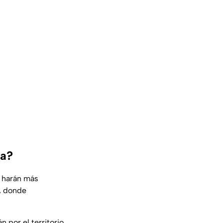
ía?
e harán más
, donde
 por el territorio,