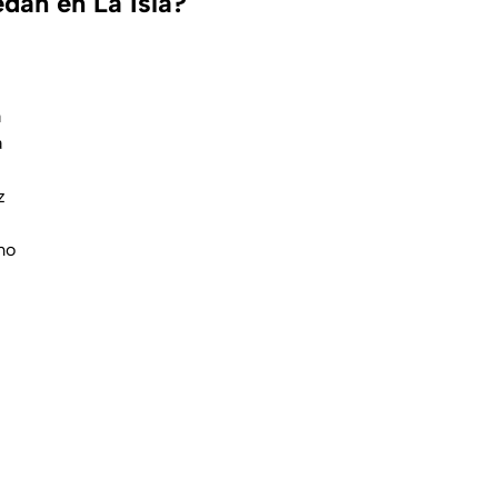
dan en La Isla?
a
a
z
mo