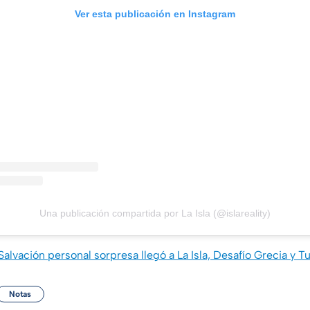
Ver esta publicación en Instagram
Una publicación compartida por La Isla (@islareality)
Salvación personal sorpresa llegó a La Isla, Desafío Grecia y T
Notas