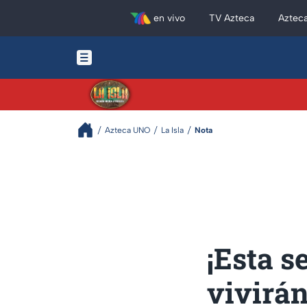
en vivo
TV Azteca
Aztec
Azteca UNO
La Isla
Nota
¡Esta s
vivirán