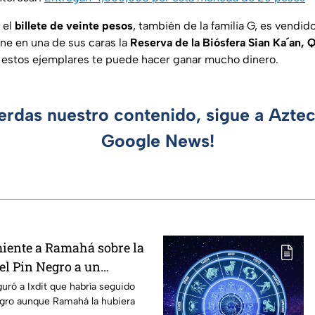
 el
billete de veinte pesos
, también de la familia G, es vendi
ene en una de sus caras la
Reserva de la Biósfera Sian Ka´an, 
 estos ejemplares te puede hacer ganar mucho dinero.
ierdas nuestro contenido, sigue a Azte
Google News!
iente a Ramahá sobre la
el Pin Negro a un
las "Divas" en MasterChef
guró a Ixdit que habría seguido
egro aunque Ramahá la hubiera