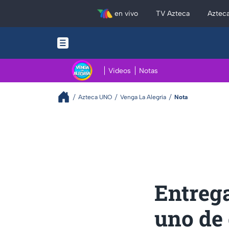
en vivo
TV Azteca
Aztec
Videos
Notas
Azteca UNO
Venga La Alegría
Nota
Entrega
uno de 