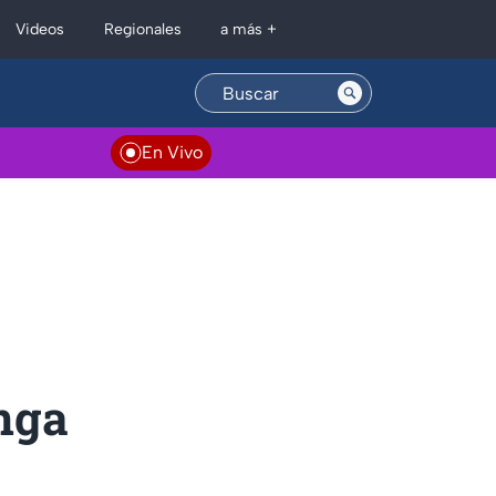
Regionales
Videos
a más +
En Vivo
enga