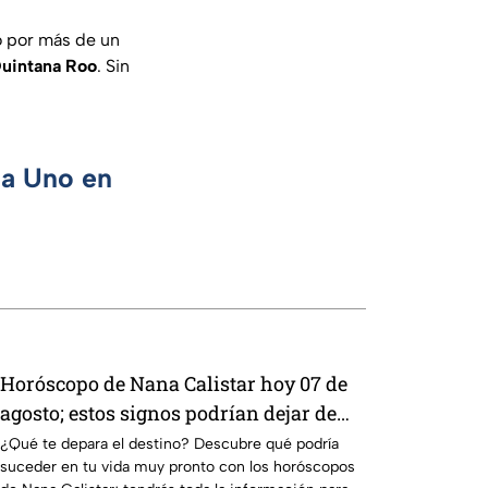
do por más de un
Quintana Roo
. Sin
ca Uno en
Horóscopo de Nana Calistar hoy 07 de
agosto; estos signos podrían dejar de
estar solteros más pronto de lo que
¿Qué te depara el destino? Descubre qué podría
suceder en tu vida muy pronto con los horóscopos
imaginan y recibir propuestas