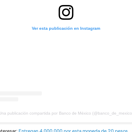
Ver esta publicación en Instagram
Una publicación compartida por Banco de México (@banco_de_mexico
nteresar:
Entregan 4,000,000 por esta moneda de 20 pesos