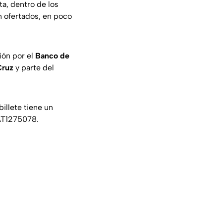
nta, dentro de los
on ofertados, en poco
ción por el
Banco de
Cruz
y parte del
billete tiene un
 AT1275078.