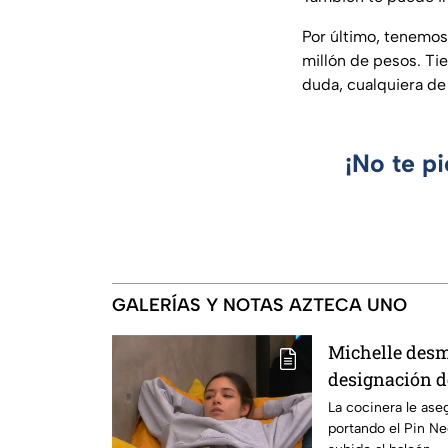
Por último, tenemos
millón de pesos. Ti
duda, cualquiera de
¡No te p
GALERÍAS Y NOTAS AZTECA UNO
Michelle desm
designación d
integrante de 
La cocinera le ase
portando el Pin N
24/7