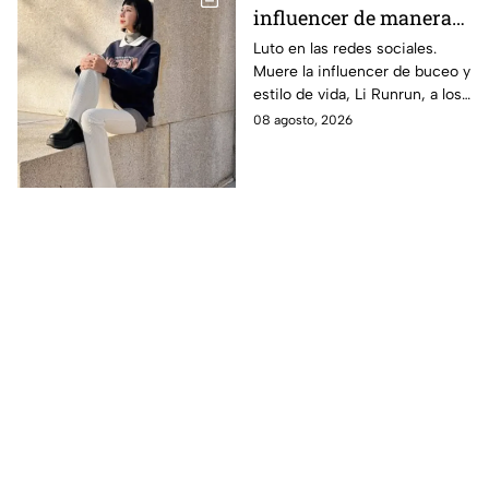
influencer de manera
repentina; su madre
Luto en las redes sociales.
Muere la influencer de buceo y
compartió la noticia
estilo de vida, Li Runrun, a los
con desgarrador
36 años, de manera
08 agosto, 2026
mensaje
inesperada. Su madre confirmó
la noticia con triste mensaje.