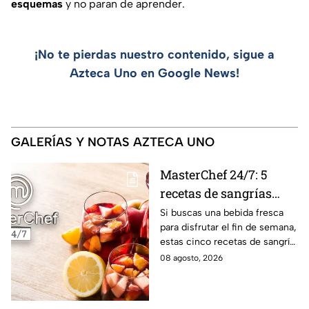
esquemas
y no paran de aprender.
¡No te pierdas nuestro contenido, sigue a
Azteca Uno en Google News!
GALERÍAS Y NOTAS AZTECA UNO
MasterChef 24/7: 5
recetas de sangrías
refrescantes y
Si buscas una bebida fresca
para disfrutar el fin de semana,
deliciosas para el fin de
estas cinco recetas de sangría
semana
son una opción sencilla, frutal
08 agosto, 2026
y deliciosa al estilo de
MasterChef 24/7.