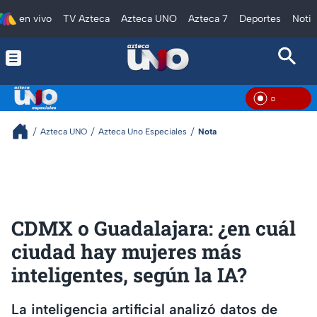
en vivo
TV Azteca
Azteca UNO
Azteca 7
Deportes
Notic
En Vi
Azteca UNO
Azteca Uno Especiales
Nota
CDMX o Guadalajara: ¿en cuál
ciudad hay mujeres más
inteligentes, según la IA?
La inteligencia artificial analizó datos de