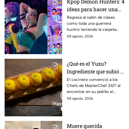
Kpop Demon Hunters: 4
ideas para hacer una
carpeta escolar este
Regresa al salón de clases
como toda una guerrera
regreso a clases 2026,
huntrix teniendo la carpeta
inspiradas en Rumi,
más original para anotar todos
08 agosto, 2026
Zoey y Mira
tus apuntes.
¿Qué es el Yuzu?
Ingrediente que subió a
Lancer al balcón de
El cocinero convenció a los
Chefs de MasterChef 24/7 al
MasterChef 24/7 este
encontrar en su platillo el
"Viernes de salvación"
balance perfecto.
08 agosto, 2026
Muere querida