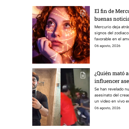
El fin de Merc
buenas noticia
Mercurio deja atrá
signos del zodiaco
favorable en el amo
06 agosto, 2026
¿Quién mató a
influencer as
plena transmi
Se han revelado nue
asesinato del crea
Esto se sabe
un video en vivo e
06 agosto, 2026