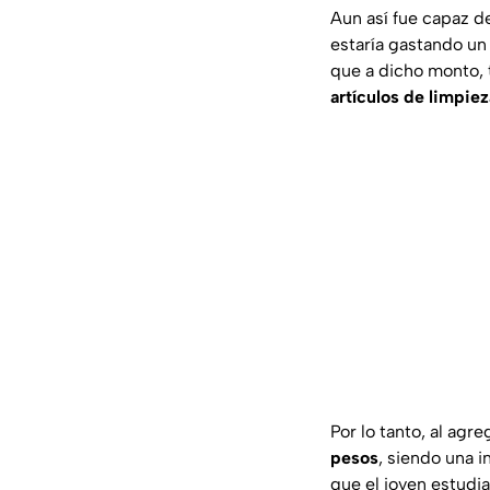
Aun así fue capaz d
estaría gastando u
que a dicho monto, 
artículos de limpiez
Por lo tanto, al agr
pesos
, siendo una i
que el joven estudi