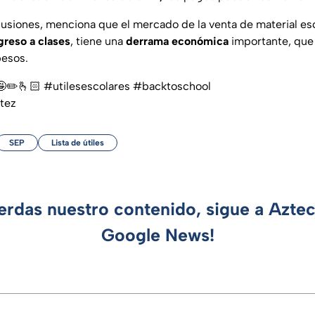
usiones, menciona que el mercado de la venta de material esc
greso a clases
, tiene una
derrama económica
importante, que
pesos.
a🤪✏️🫰🏻
#utilesescolares
#backtoschool
ítez
SEP
Lista de útiles
ierdas nuestro contenido, sigue a Azte
Google News!