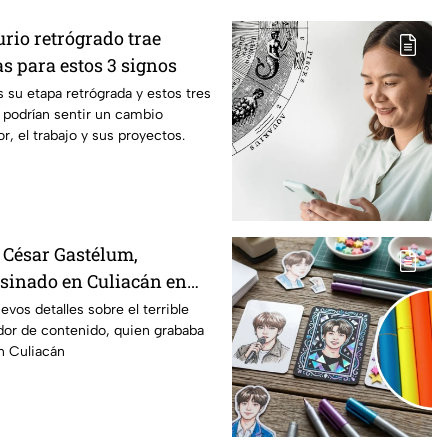
urio retrógrado trae
s para estos 3 signos
s su etapa retrógrada y estos tres
 podrían sentir un cambio
r, el trabajo y sus proyectos.
 César Gastélum,
esinado en Culiacán en
sión de video en vivo?
vos detalles sobre el terrible
dor de contenido, quien grababa
n Culiacán