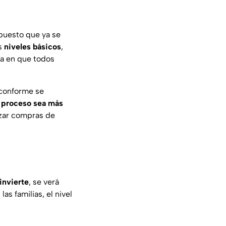
 puesto que ya se
os
niveles básicos
,
ha en que todos
 conforme se
l
proceso sea más
izar compras de
invierte
, se verá
s familias, el nivel