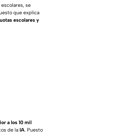
s
escolares, se
uesto que explica
uotas escolares y
or a los 10 mil
tos de la
IA
. Puesto