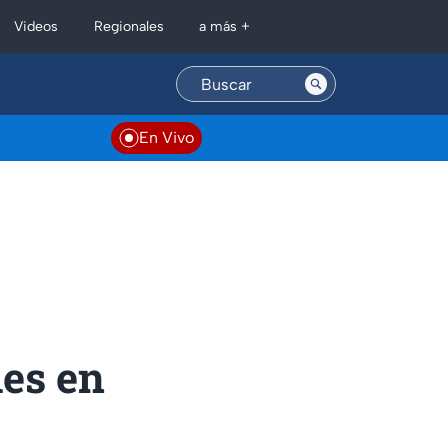
Regionales
Videos
a más +
En Vivo
les en