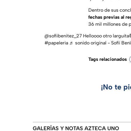
Dentro de sus concl
fechas previas al re
36 mil millones de 
@sofiibenitez_27
Helloooo otro larguit
#papeleria
♬ sonido original - Sofii Ben
Tags relacionados
¡No te p
GALERÍAS Y NOTAS AZTECA UNO