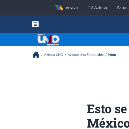
en vivo
TV Azteca
Aztec
Azteca UNO
Azteca Uno Especiales
Nota
Esto se
México,