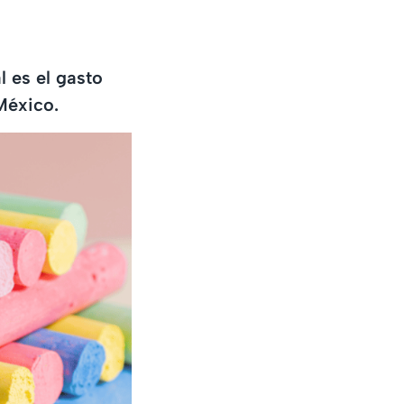
l es el gasto
México.