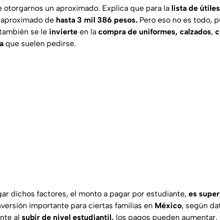
e otorgarnos un aproximado. Explica que para la
lista de útile
n aproximado de
hasta 3 mil 386 pesos.
Pero eso no es todo, p
también se le
invierte
en la
compra de uniformes, calzados
,
c
a
que suelen pedirse.
egar dichos factores, el monto a pagar por estudiante,
es superi
nversión importante para ciertas familias en
México
, según da
ante al
subir de nivel estudiantil,
los pagos pueden aumentar.