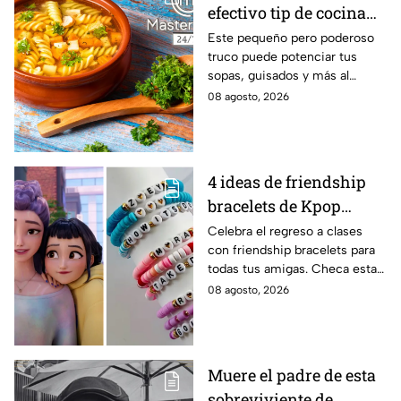
efectivo tip de cocina
de las abuelas para
Este pequeño pero poderoso
truco puede potenciar tus
darle sabor extra al
sopas, guisados y más al
caldillo
máximo.
08 agosto, 2026
4 ideas de friendship
bracelets de Kpop
Demon Hunters para
Celebra el regreso a clases
con friendship bracelets para
intercambiar con tus
todas tus amigas. Checa estas
mejores amigas este
4 ideas inspiradas en Kpop
08 agosto, 2026
regreso a clases
Demon Hunters que seguro les
encantará.
Muere el padre de esta
sobreviviente de