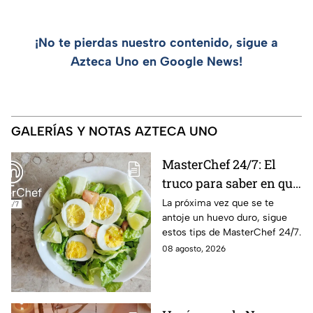
¡No te pierdas nuestro contenido, sigue a
Azteca Uno en Google News!
GALERÍAS Y NOTAS AZTECA UNO
MasterChef 24/7: El
truco para saber en qué
momento está listo un
La próxima vez que se te
antoje un huevo duro, sigue
huevo cocido
estos tips de MasterChef 24/7.
08 agosto, 2026