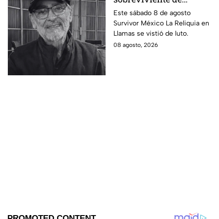
Survivor México La
Este sábado 8 de agosto
Survivor México La Reliquia en
Reliquia en Llamas
Llamas se vistió de luto.
08 agosto, 2026