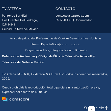
TV AZTECA
CONTACTO
Periférico Sur 4121,
contacto@tvazteca.com
Col. Fuentes Del Pedregal,
55 1720 1313
| Conmutador
C.P. 14141,
Ciudad De México, México.
Aviso de privacidad
Preferencias de Cookies
Derechos
Inversionistas
Promo Espacio
Trabaja con nosotros
Programa de ética, integridad y cumplimiento
Defensor de Audiencias y Código de Ética de Televisión Azteca III y
Televisora del Valle de México
TV Azteca, M.R. & ©, TV Azteca, S.A.B. de C.V. Todos los derechos reservados,
2025.
Queda prohibida la reproducción total o parcial sin la autorización previa,
expresa y por escrito de su titular.
Subir inicio