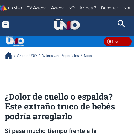
en vivo
TV Azteca
Azteca UNO
Azteca 7
Deportes
Notic
En V
Azteca UNO
Azteca Uno Especiales
Nota
¿Dolor de cuello o espalda?
Este extraño truco de bebés
podría arreglarlo
Si pasa mucho tiempo frente a la