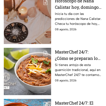
Horóscopo de Nana
Calistar hoy, domingo 9
de agosto: estos signos
Inicia tu día con las
predicciones de Nana Calistar.
tendrán ingresos extra
Checa tu horóscopo de hoy,
domingo 9 de agosto, y
08 agosto, 2026
conoce el mensaje de los
astros para los 12 signos.
MasterChef 24/7:
¿Cómo se preparan los
frijoles puercos estilo
Si tienes antojo de esta
guarnición tradicional, aquí en
Sonora?
MasterChef 24/7 te contamos
la receta.
08 agosto, 2026
MasterChef 24/7: El