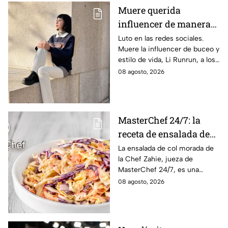
Muere querida
influencer de manera
repentina; su madre
Luto en las redes sociales.
Muere la influencer de buceo y
compartió la noticia
estilo de vida, Li Runrun, a los
con desgarrador
36 años, de manera
08 agosto, 2026
mensaje
inesperada. Su madre confirmó
la noticia con triste mensaje.
MasterChef 24/7: la
receta de ensalada de
col morada de la Chef
La ensalada de col morada de
la Chef Zahie, jueza de
Zahie, deliciosa y en
MasterChef 24/7, es una
minutos
guarnición fresca, colorida y
08 agosto, 2026
fácil de preparar en casa.