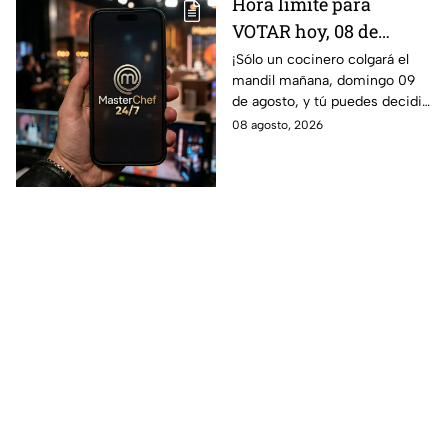
Hora límite para
VOTAR hoy, 08 de
agosto, y salvar a tu
¡Sólo un cocinero colgará el
mandil mañana, domingo 09
cocinero favorito de
de agosto, y tú puedes decidir
MasterChef 24/7
quién continúa en la
08 agosto, 2026
competencia!