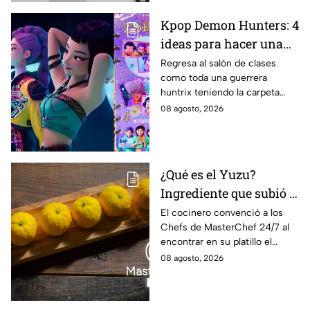
transmisión en vivo.
Kpop Demon Hunters: 4
ideas para hacer una
carpeta escolar este
Regresa al salón de clases
como toda una guerrera
regreso a clases 2026,
huntrix teniendo la carpeta
inspiradas en Rumi,
más original para anotar todos
08 agosto, 2026
Zoey y Mira
tus apuntes.
¿Qué es el Yuzu?
Ingrediente que subió a
Lancer al balcón de
El cocinero convenció a los
Chefs de MasterChef 24/7 al
MasterChef 24/7 este
encontrar en su platillo el
"Viernes de salvación"
balance perfecto.
08 agosto, 2026