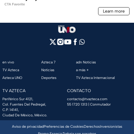
en vivo
Azteca 7
adn Noticias
TV Azteca
Noticias
a más +
Azteca UNO
Deportes
TV Azteca Internacional
TV AZTECA
CONTACTO
Periférico Sur 4121,
contacto@tvazteca.com
Col. Fuentes Del Pedregal,
55 1720 1313
| Conmutador
C.P. 14141,
Ciudad De México, México.
Aviso de privacidad
Preferencias de Cookies
Derechos
Inversionistas
Promo Espacio
Trabaja con nosotros