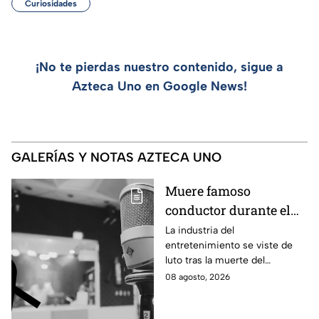
Curiosidades
¡No te pierdas nuestro contenido, sigue a
Azteca Uno en Google News!
GALERÍAS Y NOTAS AZTECA UNO
Muere famoso
conductor durante el
estreno de su programa
La industria del
entretenimiento se viste de
en vivo; así fueron sus
luto tras la muerte del
últimos momentos al
conductor Pablo Balario, quien
08 agosto, 2026
aire
murió durante el estreno de su
programa, en plena