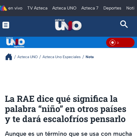
en vivo
TV Azteca
Azteca UNO
Azteca 7
Deportes
Notic
En Viv
Azteca UNO
Azteca Uno Especiales
Nota
La RAE dice qué significa la
palabra “niño” en otros países
y te dará escalofríos pensarlo
Aunque es un término que se usa con mucha